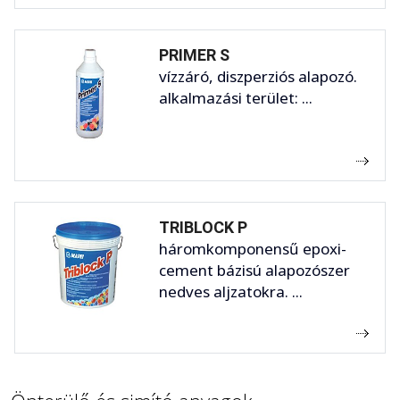
PRIMER S
vízzáró, diszperziós alapozó.
alkalmazási terület: ...
TRIBLOCK P
háromkomponensű epoxi-
cement bázisú alapozószer
nedves aljzatokra. ...