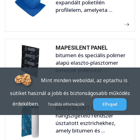
expandált polietilén
profilelem, amelyeta ...
MAPESILENT PANEL
bitumen és speciális polimer
alapú elaszto-plasztomer
lemezek poliészter ...
Mint minden weboldal, az eptar.hu is
sütiket használ a jobb és biztonságosabb működés
érdekében.
További információk
Elfogad
MAPESILENT ROLL
hangszigetelő rendszer
úsztatott esztrichekhez,
amely bitumen és ...