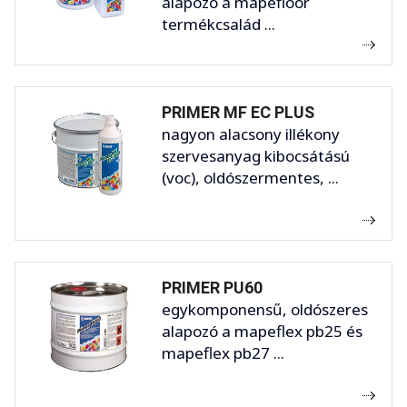
alapozó a mapefloor
termékcsalád ...
PRIMER MF EC PLUS
nagyon alacsony illékony
szervesanyag kibocsátású
(voc), oldószermentes, ...
PRIMER PU60
egykomponensű, oldószeres
alapozó a mapeflex pb25 és
mapeflex pb27 ...