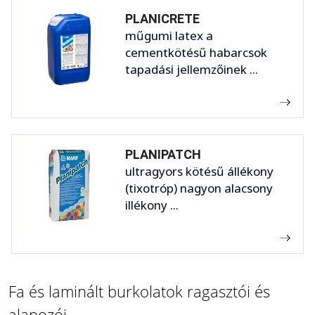
PLANICRETE
műgumi latex a
cementkötésű habarcsok
tapadási jellemzőinek ...
PLANIPATCH
ultragyors kötésű állékony
(tixotróp) nagyon alacsony
illékony ...
Fa és laminált burkolatok ragasztói és
alapozói