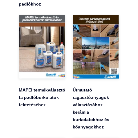
padlókhoz
MAPEI termékválasztó
Útmutató
fa padlóburkolatok
ragasztóanyagok
fektetéséhez
választásához
kerámia
burkolatokhoz és
kőanyagokhoz