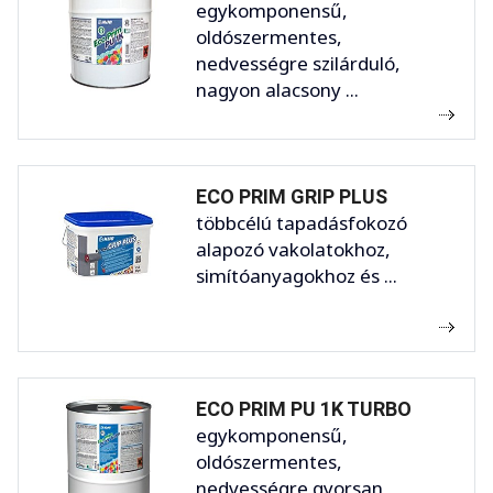
egykomponensű,
oldószermentes,
nedvességre szilárduló,
nagyon alacsony ...
ECO PRIM GRIP PLUS
többcélú tapadásfokozó
alapozó vakolatokhoz,
simítóanyagokhoz és ...
ECO PRIM PU 1K TURBO
egykomponensű,
oldószermentes,
nedvességre gyorsan