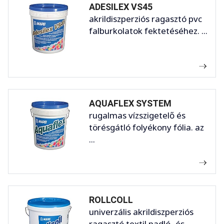
ADESILEX VS45
akrildiszperziós ragasztó pvc
falburkolatok fektetéséhez. ...
AQUAFLEX SYSTEM
rugalmas vízszigetelő és
törésgátló folyékony fólia. az
...
ROLLCOLL
univerzális akrildiszperziós
ragasztó textil padló- és