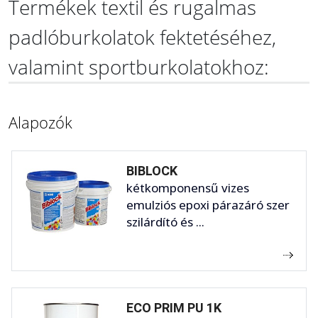
Termékek textil és rugalmas
padlóburkolatok fektetéséhez,
valamint sportburkolatokhoz:
Alapozók
BIBLOCK
kétkomponensű vizes
emulziós epoxi párazáró szer
szilárdító és ...
ECO PRIM PU 1K