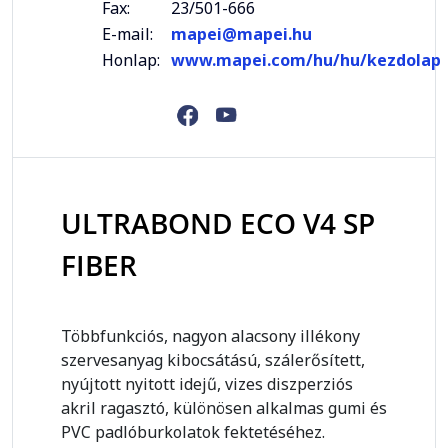
Fax:
23/501-666
E-mail:
mapei@mapei.hu
Honlap:
www.mapei.com/hu/hu/kezdolap
ULTRABOND ECO V4 SP
FIBER
Többfunkciós, nagyon alacsony illékony
szervesanyag kibocsátású, szálerősített,
nyújtott nyitott idejű, vizes diszperziós
akril ragasztó, különösen alkalmas gumi és
PVC padlóburkolatok fektetéséhez.