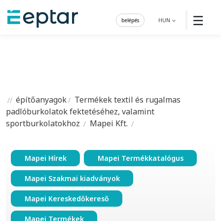
☰
belépés
HUN
építőanyagok
Termékek textil és rugalmas
padlóburkolatok fektetéséhez, valamint
sportburkolatokhoz
Mapei Kft.
Mapei Hírek
Mapei Termékkatalógus
Mapei Szakmai kiadványok
Mapei Kereskedőkereső
Mapei Termékek