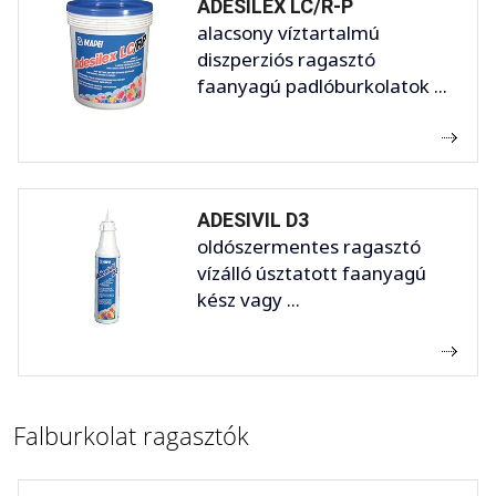
ADESILEX LC/R-P
alacsony víztartalmú
diszperziós ragasztó
faanyagú padlóburkolatok ...
ADESIVIL D3
oldószermentes ragasztó
vízálló úsztatott faanyagú
kész vagy ...
Falburkolat ragasztók