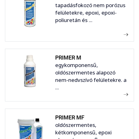
tapadásfokozó nem porózus
felületekre, epoxi, epoxi-
poliuretán és ...
PRIMER M
egykomponensű,
oldószermentes alapozó
nem-nedvszívó felületekre. a
...
PRIMER MF
oldószermentes,
kétkomponensű, epoxi