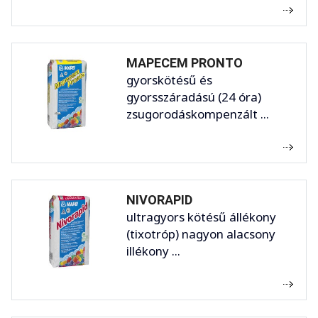
MAPECEM PRONTO
gyorskötésű és
gyorsszáradású (24 óra)
zsugorodáskompenzált ...
NIVORAPID
ultragyors kötésű állékony
(tixotróp) nagyon alacsony
illékony ...