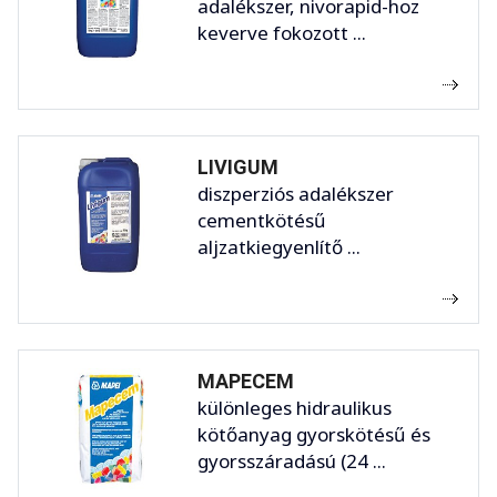
adalékszer, nivorapid-hoz
keverve fokozott ...
LIVIGUM
diszperziós adalékszer
cementkötésű
aljzatkiegyenlítő ...
MAPECEM
különleges hidraulikus
kötőanyag gyorskötésű és
gyorsszáradású (24 ...