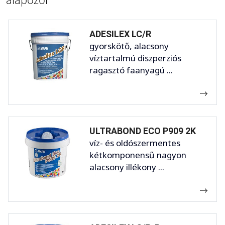
ADESILEX LC/R
gyorskötő, alacsony
víztartalmú diszperziós
ragasztó faanyagú ...
ULTRABOND ECO P909 2K
víz- és oldószermentes
kétkomponensű nagyon
alacsony illékony ...