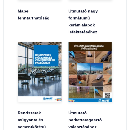
Mapei
Útmutató nagy
fenntarthatóság
formátumú
kerámialapok
lefektetéséhez
Rendszerek
Útmutató
műgyanta és
parkettaragasztó
cementkötésű
választásához