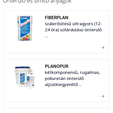
Önterülő és simító anyagok
FIBERPLAN
szálerősítésű ultragyors (12-
24 óra) szilárdulású önterülő
...
PLANOPUR
kétkomponensű, rugalmas,
poliuretán önterülő
aljzatkiegyenlítő ...