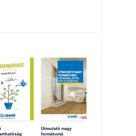
i
Útmutató nagy
arthatóság
formátumú