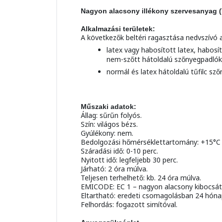
Nagyon alacsony illékony szervesanyag (V
Alkalmazási területek:
A következők beltéri ragasztása nedvszívó a
latex vagy habosított latex, habosí
nem-szőtt hátoldalú szőnyegpadlók
normál és latex hátoldalú tűfilc sz
Műszaki adatok:
Állag: sűrűn folyós.
Szín: világos bézs.
Gyúlékony: nem.
Bedolgozási hőmérséklettartomány: +15°C 
Száradási idő: 0-10 perc.
Nyitott idő: legfeljebb 30 perc.
Járható: 2 óra múlva.
Teljesen terhelhető: kb. 24 óra múlva.
EMICODE: EC 1 – nagyon alacsony kibocsát
Eltartható: eredeti csomagolásban 24 hónap
Felhordás: fogazott simítóval.