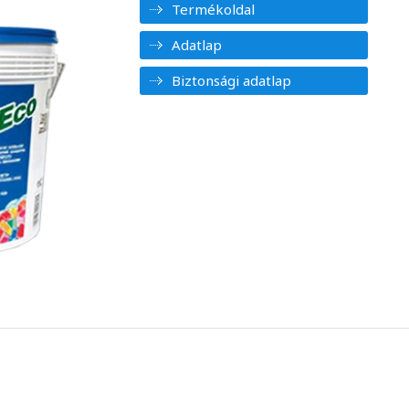
Termékoldal
Adatlap
Biztonsági adatlap