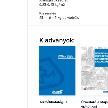
Anyagszükséglet
0,25-0,45 kg/m2.
Kiszerelés
25 – 16 – 5 kg-os vödrök.
Kiadványok:
Termékkatalógus
Útmutató a Map
építőipari