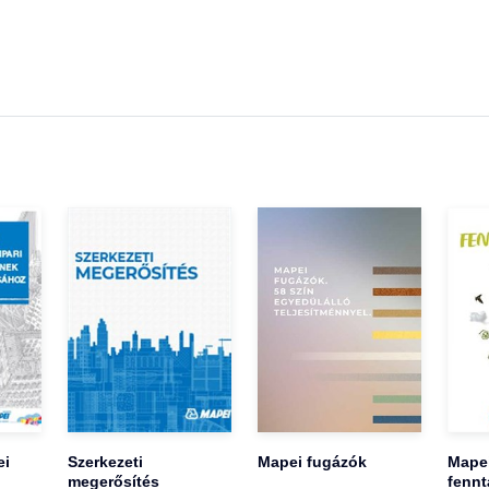
ei
Szerkezeti
Mapei fugázók
Mape
megerősítés
fennt