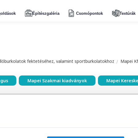
oldások
Építészgaléria
Csomópontok
Textúrák
dlóburkolatok fektetéséhez, valamint sportburkolatokhoz
Mapei Kf
ógus
Mapei Szakmai kiadványok
Mapei Keresk