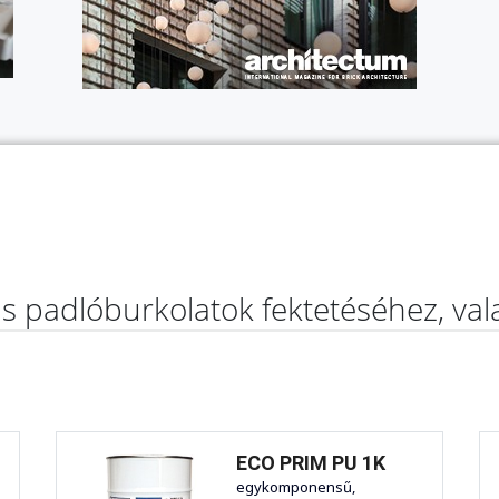
as padlóburkolatok fektetéséhez, va
ECO PRIM PU 1K
egykomponensű,