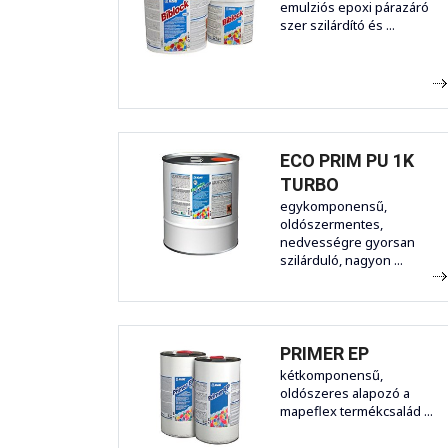
emulziós epoxi párazáró
szer szilárdító és ...
ECO PRIM PU 1K
TURBO
egykomponensű,
oldószermentes,
nedvességre gyorsan
szilárduló, nagyon ...
PRIMER EP
kétkomponensű,
oldószeres alapozó a
mapeflex termékcsalád ...