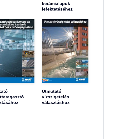
kerámialapok
lefektetéséhez
tató
Útmutató
ttaragasztó
vízszigetelés
ztásához
választáshoz