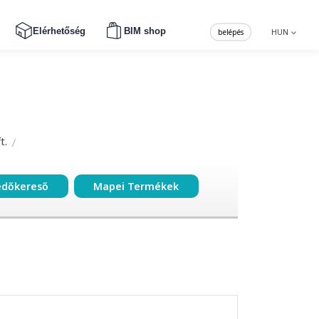
Elérhetőség
BIM shop
belépés
HUN
t.
edőkereső
Mapei Termékek