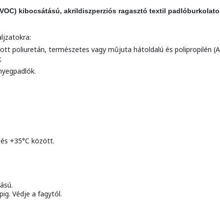
OC) kibocsátású, akrildiszperziós ragasztó textil padlóburkolat
ljzatokra:
tott poliuretán, természetes vagy műjuta hátoldalú és polipropilén (
;
őnyegpadlók.
és +35°C között.
ású.
ig. Védje a fagytól.