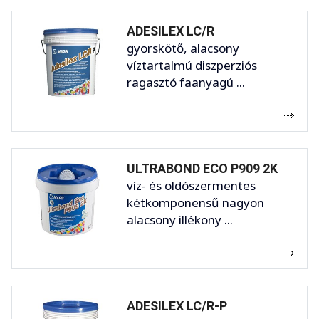
ADESILEX LC/R
gyorskötő, alacsony
víztartalmú diszperziós
ragasztó faanyagú ...
ULTRABOND ECO P909 2K
víz- és oldószermentes
kétkomponensű nagyon
alacsony illékony ...
ADESILEX LC/R-P