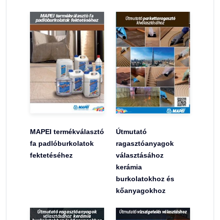
MAPEI termékválasztó
Útmutató
fa padlóburkolatok
ragasztóanyagok
fektetéséhez
választásához
kerámia
burkolatokhoz és
kőanyagokhoz