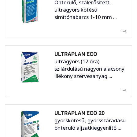
Önterülő, szálerősített,
ultragyors kötésű
simítóhabarcs 1-10 mm ...
ULTRAPLAN ECO
ultragyors (12 óra)
szilárdulású nagyon alacsony
illékony szervesanyag ...
ULTRAPLAN ECO 20
gyorskötésű, gyorsszáradású
önterülő aljzatkiegyenlítő ...