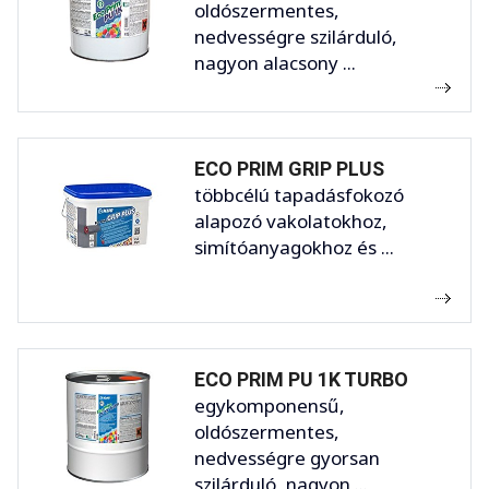
oldószermentes,
nedvességre szilárduló,
nagyon alacsony ...
ECO PRIM GRIP PLUS
többcélú tapadásfokozó
alapozó vakolatokhoz,
simítóanyagokhoz és ...
ECO PRIM PU 1K TURBO
egykomponensű,
oldószermentes,
nedvességre gyorsan
szilárduló, nagyon ...