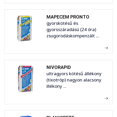
MAPECEM PRONTO
gyorskötésű és
gyorsszáradású (24 óra)
zsugorodáskompenzált ...
NIVORAPID
ultragyors kötésű állékony
(tixotróp) nagyon alacsony
illékony ...