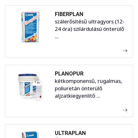
FIBERPLAN
szálerősítésű ultragyors (12-
24 óra) szilárdulású önterülő
...
PLANOPUR
kétkomponensű, rugalmas,
poliuretán önterülő
aljzatkiegyenlítő ...
ULTRAPLAN