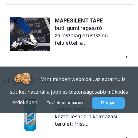
MAPESILENT TAPE
butil gumi ragasztó
zárószalag ezüstszínû
felülettel. a ...
Kiegészítő termékek
Mint minden weboldal, az eptar.hu is
sütiket használ a jobb és biztonságosabb működés
CLEANER H
érdekében.
További információk
Elfogad
nedves törlőrongyok
kéztörléshez. alkalmazási
terület: friss ...