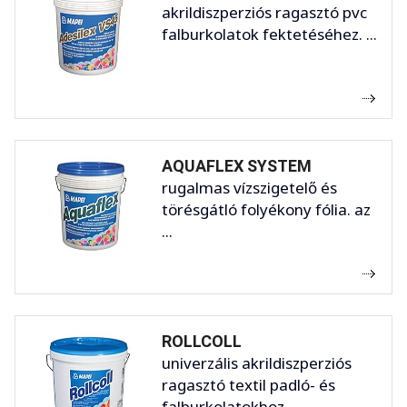
akrildiszperziós ragasztó pvc
falburkolatok fektetéséhez. ...
AQUAFLEX SYSTEM
rugalmas vízszigetelő és
törésgátló folyékony fólia. az
...
ROLLCOLL
univerzális akrildiszperziós
ragasztó textil padló- és
falburkolatokhoz. ...