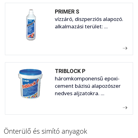
PRIMER S
vízzáró, diszperziós alapozó.
alkalmazási terület: ...
TRIBLOCK P
háromkomponensű epoxi-
cement bázisú alapozószer
nedves aljzatokra. ...
Önterülő és simító anyagok