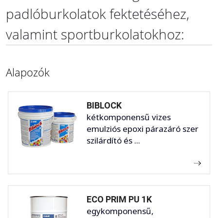
padlóburkolatok fektetéséhez,
valamint sportburkolatokhoz:
Alapozók
BIBLOCK
kétkomponensű vizes
emulziós epoxi párazáró szer
szilárdító és ...
ECO PRIM PU 1K
egykomponensű,