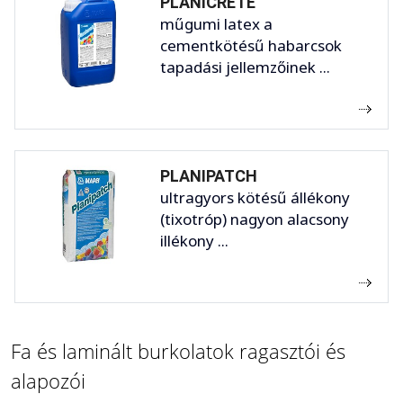
PLANICRETE
műgumi latex a
cementkötésű habarcsok
tapadási jellemzőinek ...
PLANIPATCH
ultragyors kötésű állékony
(tixotróp) nagyon alacsony
illékony ...
Fa és laminált burkolatok ragasztói és
alapozói