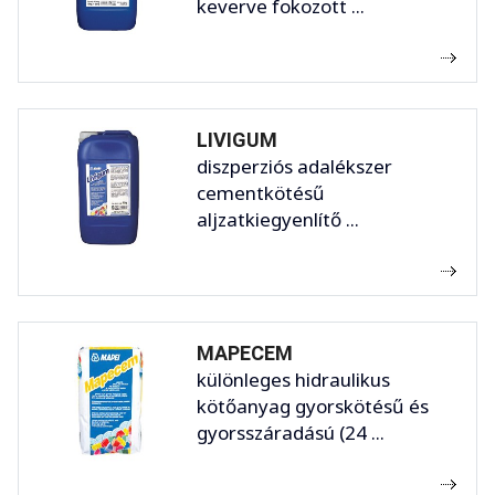
keverve fokozott ...
LIVIGUM
diszperziós adalékszer
cementkötésű
aljzatkiegyenlítő ...
MAPECEM
különleges hidraulikus
kötőanyag gyorskötésű és
gyorsszáradású (24 ...