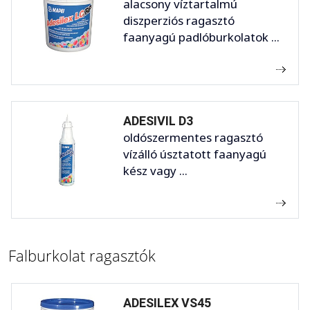
alacsony víztartalmú
diszperziós ragasztó
faanyagú padlóburkolatok ...
ADESIVIL D3
oldószermentes ragasztó
vízálló úsztatott faanyagú
kész vagy ...
Falburkolat ragasztók
ADESILEX VS45