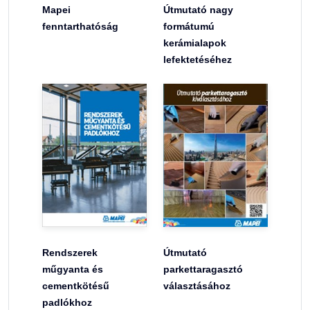
Mapei
Útmutató nagy
fenntarthatóság
formátumú
kerámialapok
lefektetéséhez
Rendszerek
Útmutató
műgyanta és
parkettaragasztó
cementkötésű
választásához
padlókhoz