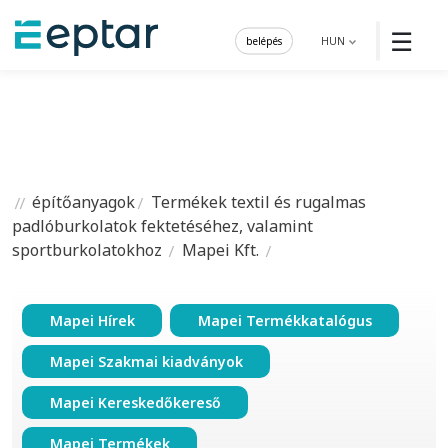
☰
belépés
HUN
építőanyagok
Termékek textil és rugalmas
padlóburkolatok fektetéséhez, valamint
sportburkolatokhoz
Mapei Kft.
Mapei Hírek
Mapei Termékkatalógus
Mapei Szakmai kiadványok
Mapei Kereskedőkereső
Mapei Termékek