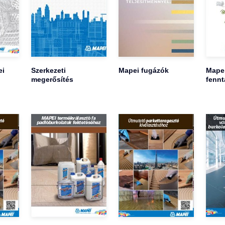
ei
Szerkezeti
Mapei fugázók
Mape
megerősítés
fennt