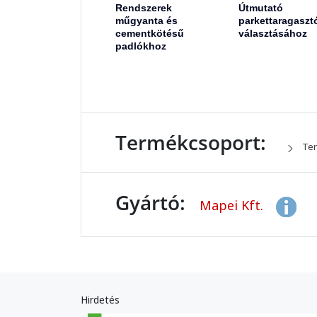
Rendszerek
Útmutató
műgyanta és
parkettaragaszt
cementkötésű
választásához
padlókhoz
Termékcsoport:
Ter
Gyártó:
Mapei Kft.
Hirdetés