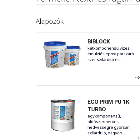
Alapozók
BIBLOCK
kétkomponensű vizes
emulziós epoxi párazáró
szer szilárdító és ...
ECO PRIM PU 1K
TURBO
egykomponensű,
oldószermentes,
nedvességre gyorsan
szilárduló, nagyon ...