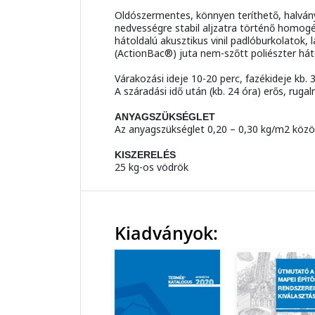
Oldószermentes, könnyen teríthető, halvány 
nedvességre stabil aljzatra történő homogé
hátoldalú akusztikus vinil padlóburkolatok, 
(ActionBac®) juta nem-szőtt poliészter hát
Várakozási ideje 10-20 perc, fazékideje kb. 
A száradási idő után (kb. 24 óra) erős, ruga
ANYAGSZÜKSÉGLET
Az anyagszükséglet 0,20 – 0,30 kg/m2 között
KISZERELÉS
25 kg-os vödrök
Kiadványok: