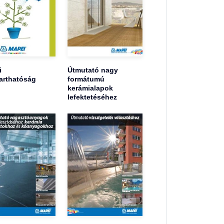
i
Útmutató nagy
arthatóság
formátumú
kerámialapok
lefektetéséhez