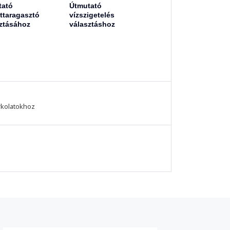
tató
Útmutató
ttaragasztó
vízszigetelés
ztásához
választáshoz
rkolatokhoz