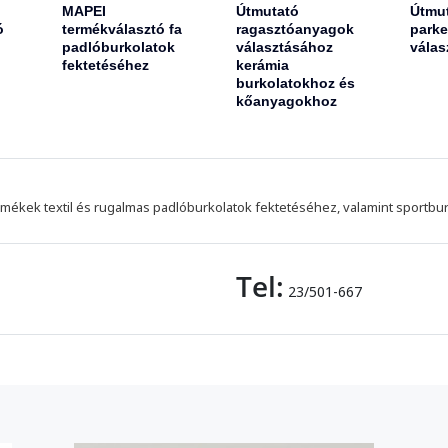
MAPEI
Útmutató
Útmu
ó
termékválasztó fa
ragasztóanyagok
parke
padlóburkolatok
választásához
válas
fektetéséhez
kerámia
burkolatokhoz és
kőanyagokhoz
mékek textil és rugalmas padlóburkolatok fektetéséhez, valamint sportbu
Tel:
23/501-667