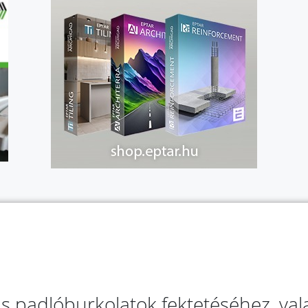
as padlóburkolatok fektetéséhez, va