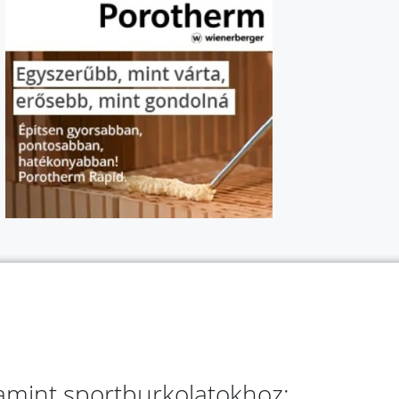
lamint sportburkolatokhoz: