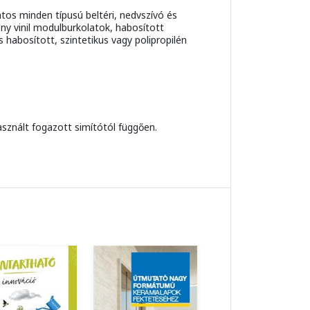
atos minden típusú beltéri, nedvszívó és
ny vinil modulburkolatok, habosított
 habosított, szintetikus vagy polipropilén
asznált fogazott simítótól függően.