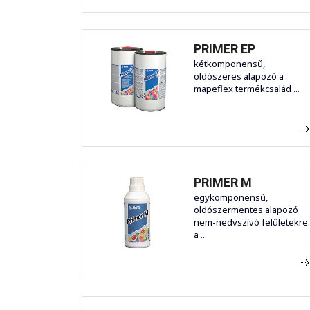
PRIMER EP
kétkomponensű,
oldószeres alapozó a
mapeflex termékcsalád ...
PRIMER M
egykomponensű,
oldószermentes alapozó
nem-nedvszívó felületekre.
a ...