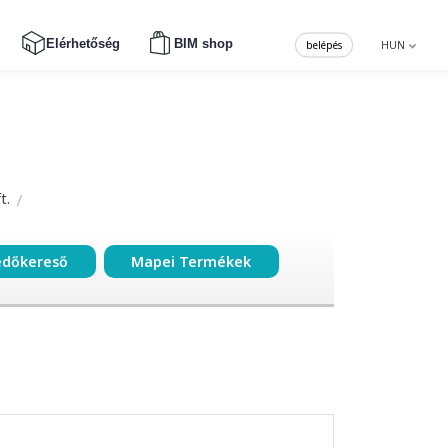
Elérhetőség
BIM shop
belépés
HUN
t.
edőkereső
Mapei Termékek