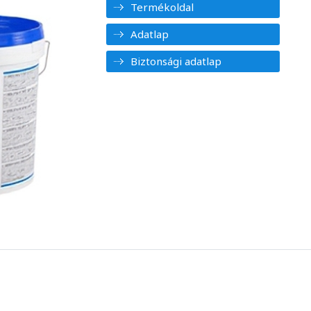
Termékoldal
Adatlap
Biztonsági adatlap