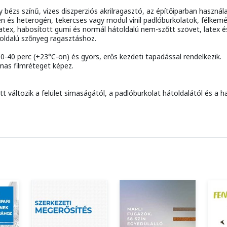
bézs színű, vizes diszperziós akrilragasztó, az építőiparban használ
n és heterogén, tekercses vagy modul vinil padlóburkolatok, félkemé
latex, habosított gumi és normál hátoldalú nem-szőtt szövet, latex és
oldalú szőnyeg ragasztáshoz.
30-40 perc (+23°C-on) és gyors, erős kezdeti tapadással rendelkezik.
lmas filmréteget képez.
 változik a felület simaságától, a padlóburkolat hátoldalától és a h