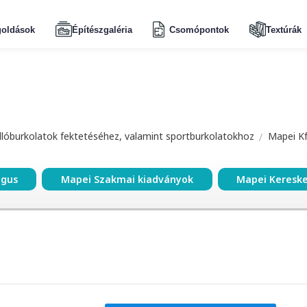
oldások
Építészgaléria
Csomópontok
Textúrák
dlóburkolatok fektetéséhez, valamint sportburkolatokhoz
Mapei Kf
ógus
Mapei Szakmai kiadványok
Mapei Keresk