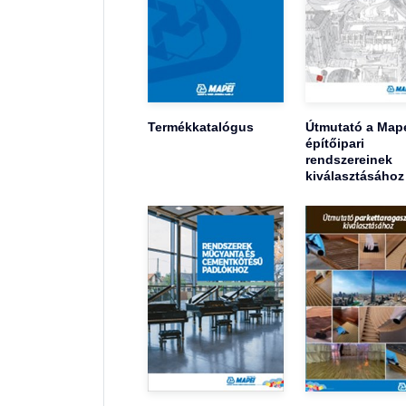
Termékkatalógus
Útmutató a Map
építőipari
rendszereinek
kiválasztásához