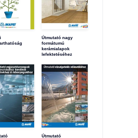
i
Útmutató nagy
arthatóság
formátumú
kerámialapok
lefektetéséhez
tató
Útmutató