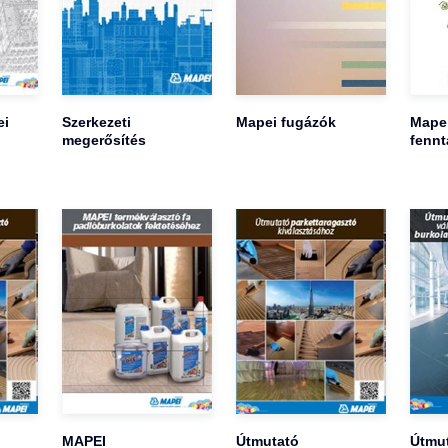
ei
Szerkezeti
Mapei fugázók
Mape
megerősítés
fennt
MAPEI
Útmutató
Útmu