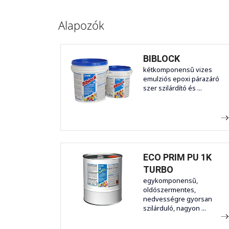
Alapozók
BIBLOCK
kétkomponensű vizes
emulziós epoxi párazáró
szer szilárdító és ...
ECO PRIM PU 1K
TURBO
egykomponensű,
oldószermentes,
nedvességre gyorsan
szilárduló, nagyon ...