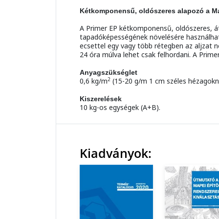
Kétkomponensű, oldószeres alapozó a Map
A Primer EP kétkomponensű, oldószeres, át
tapadóképességének növelésére használható
ecsettel egy vagy több rétegben az aljzat 
24 óra múlva lehet csak felhordani. A Primer
Anyagszükséglet
2
0,6 kg/m
(15-20 g/m 1 cm széles hézagokná
Kiszerelések
10 kg-os egységek (A+B).
Kiadványok: