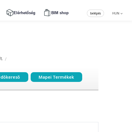
Elérhetőség
BIM shop
belépés
HUN
t.
edőkereső
Mapei Termékek