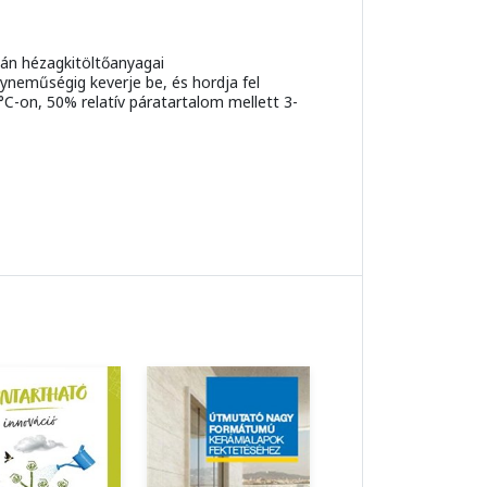
tán hézagkitöltőanyagai
neműségig keverje be, és hordja fel
°C-on, 50% relatív páratartalom mellett 3-