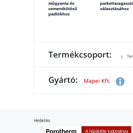
műgyanta és
parkettaragaszt
cementkötésű
választásához
padlókhoz
Termékcsoport:
Ter
Gyártó:
Mapei Kft.
Hirdetés