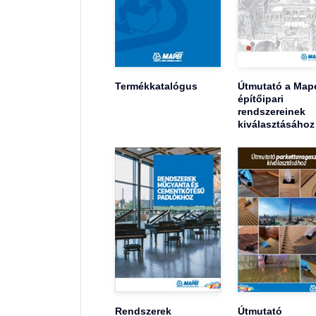
Termékkatalógus
Útmutató a Map
építőipari
rendszereinek
kiválasztásához
Rendszerek
Útmutató