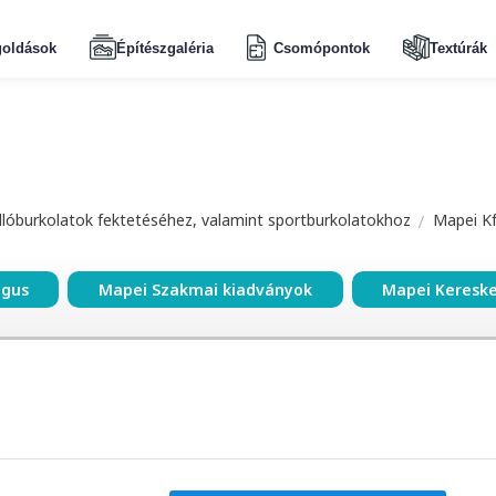
oldások
Építészgaléria
Csomópontok
Textúrák
dlóburkolatok fektetéséhez, valamint sportburkolatokhoz
Mapei Kf
ógus
Mapei Szakmai kiadványok
Mapei Keresk