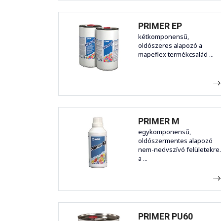
PRIMER EP
kétkomponensű,
oldószeres alapozó a
mapeflex termékcsalád ...
PRIMER M
egykomponensű,
oldószermentes alapozó
nem-nedvszívó felületekre.
a ...
PRIMER PU60