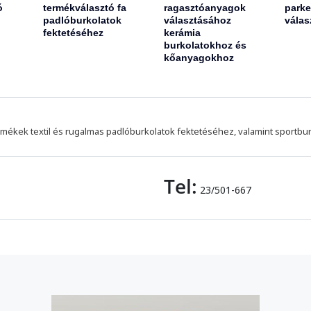
ó
termékválasztó fa
ragasztóanyagok
parke
padlóburkolatok
választásához
válas
fektetéséhez
kerámia
burkolatokhoz és
kőanyagokhoz
mékek textil és rugalmas padlóburkolatok fektetéséhez, valamint sportbu
Tel:
23/501-667