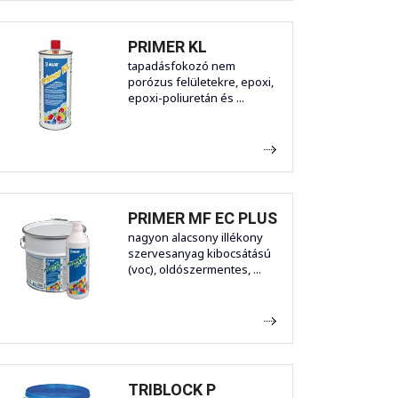
PRIMER KL
tapadásfokozó nem
porózus felületekre, epoxi,
epoxi-poliuretán és ...
PRIMER MF EC PLUS
nagyon alacsony illékony
szervesanyag kibocsátású
(voc), oldószermentes, ...
TRIBLOCK P