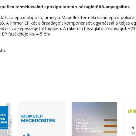
eflex termékcsalád epoxipoliuretán hézagkitöltő-anyagaihoz.
látszó epoxi alapozó, amely a Mapeflex termékcsalád epoxi-poliure
. A Primer EP két előreadagolt komponensét egymással a teljes egy
nedvszívó képességétől függően. A rákerülő hézagkitöltő-anyagot +23
 EP fazékideje kb. 4-5 óra.
l).