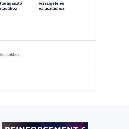
ttaragasztó
vízszigetelés
ztásához
választáshoz
rkolatokhoz