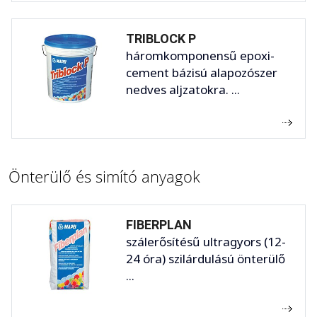
TRIBLOCK P
háromkomponensű epoxi-
cement bázisú alapozószer
nedves aljzatokra. ...
Önterülő és simító anyagok
FIBERPLAN
szálerősítésű ultragyors (12-
24 óra) szilárdulású önterülő
...