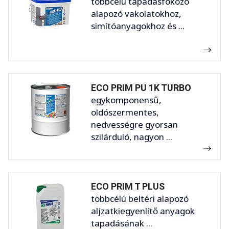
többcélú tapadásfokozó
alapozó vakolatokhoz,
simítóanyagokhoz és ...
ECO PRIM PU 1K TURBO
egykomponensű,
oldószermentes,
nedvességre gyorsan
szilárduló, nagyon ...
ECO PRIM T PLUS
többcélú beltéri alapozó
aljzatkiegyenlítő anyagok
tapadásának ...