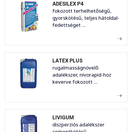
ADESILEX P4
fokozott terhelhetőségű,
gyorskötésű, teljes hátoldal-
fedettséget ...
LATEX PLUS
rugalmasságnövelő
adalékszer, nivorapid-hoz
keverve fokozott ...
LIVIGUM
diszperziós adalékszer
cementkötésű