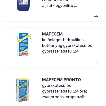
aljzatkiegyenlítő ...
MAPECEM
különleges hidraulikus
kötőanyag gyorskötésű és
gyorsszáradású (24 ...
MAPECEM PRONTO
gyorskötésű és
gyorsszáradású (24 óra)
zsugorodáskompenzált ...