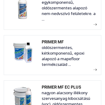
egykomponensű,
oldószermentes alapozó
nem-nedvszívó felületekre. a
...
PRIMER MF
oldószermentes,
kétkomponensű, epoxi
alapozó a mapefloor
termékcsalád ...
PRIMER MF EC PLUS
nagyon alacsony illékony
szervesanyag kibocsátású
(voc), oldószermentes, ...