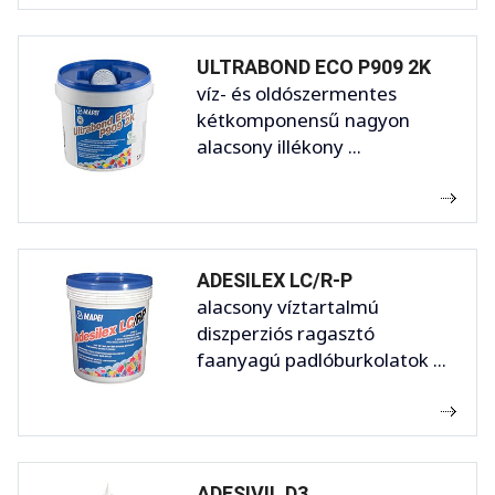
ULTRABOND ECO P909 2K
víz- és oldószermentes
kétkomponensű nagyon
alacsony illékony ...
ADESILEX LC/R-P
alacsony víztartalmú
diszperziós ragasztó
faanyagú padlóburkolatok ...
ADESIVIL D3