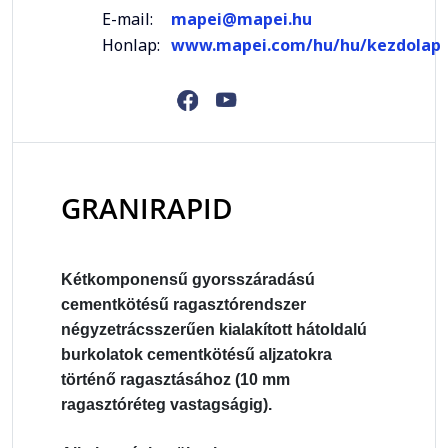
E-mail:
mapei@mapei.hu
Honlap:
www.mapei.com/hu/hu/kezdolap
GRANIRAPID
Kétkomponensű gyorsszáradású
cementkötésű ragasztórendszer
négyzetrácsszerűen kialakított hátoldalú
burkolatok cementkötésű aljzatokra
történő ragasztásához (10 mm
ragasztóréteg vastagságig).