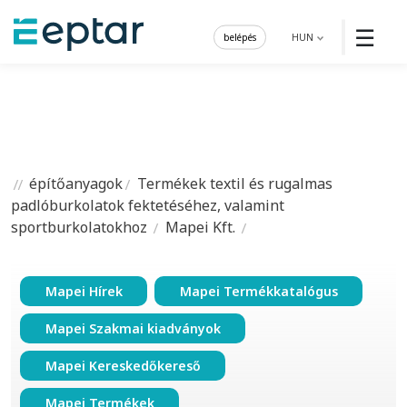
☰
belépés
HUN
építőanyagok
Termékek textil és rugalmas
padlóburkolatok fektetéséhez, valamint
sportburkolatokhoz
Mapei Kft.
Mapei Hírek
Mapei Termékkatalógus
Mapei Szakmai kiadványok
Mapei Kereskedőkereső
Mapei Termékek