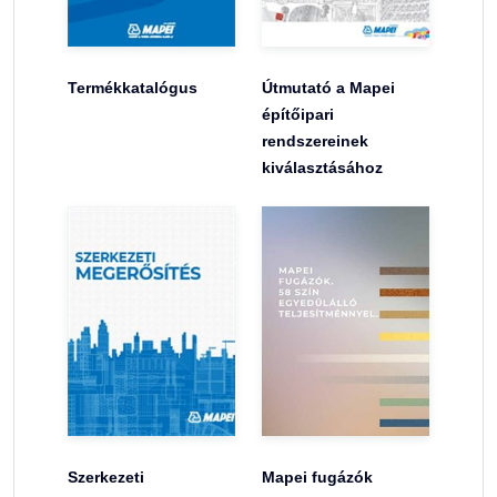
Termékkatalógus
Útmutató a Mapei
építőipari
rendszereinek
kiválasztásához
Szerkezeti
Mapei fugázók