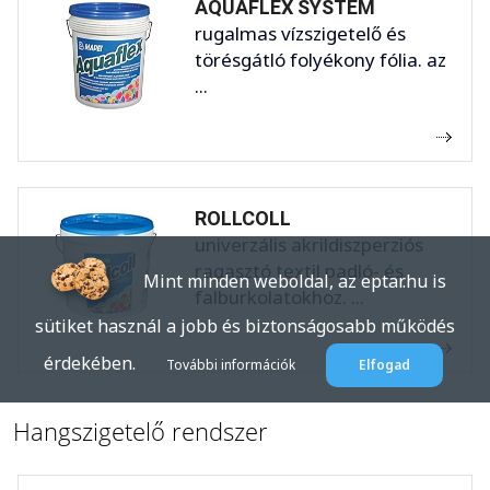
AQUAFLEX SYSTEM
rugalmas vízszigetelő és
törésgátló folyékony fólia. az
...
ROLLCOLL
univerzális akrildiszperziós
ragasztó textil padló- és
Mint minden weboldal, az eptar.hu is
falburkolatokhoz. ...
sütiket használ a jobb és biztonságosabb működés
érdekében.
További információk
Elfogad
Hangszigetelő rendszer