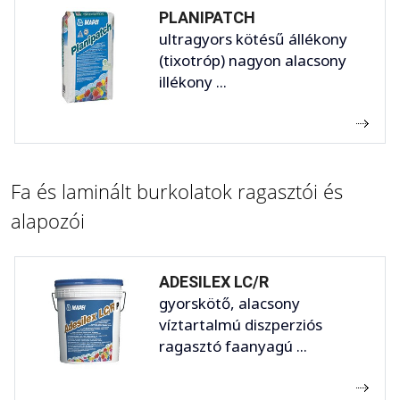
PLANIPATCH
ultragyors kötésű állékony
(tixotróp) nagyon alacsony
illékony ...
Fa és laminált burkolatok ragasztói és
alapozói
ADESILEX LC/R
gyorskötő, alacsony
víztartalmú diszperziós
ragasztó faanyagú ...