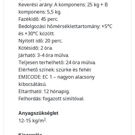
Keverési arány: A komponens: 25 kg + B
komponens: 5,5 kg.
Fazékidő: 45 perc.
Bedolgozási hőmérséklettartomány: +5°C
és +30°C között.
Nyitott idő: 20 perc.
Kötésidő: 2 óra.
Járható: 3-4 óra múlva.
Teljesen terhelhető: 24 óra múlva.
Elérhető színek: szürke és fehér.
EMICODE: EC 1 – nagyon alacsony
kibocsátású.
Eltartható: 12 hónapig.
Felhordás: fogazott simítóval.
Anyagszükséglet
2
12-15 kg/m
.