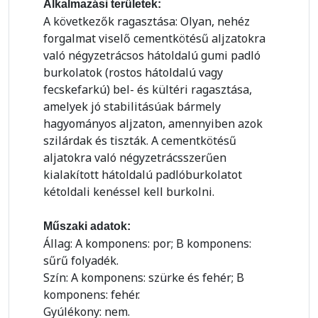
Alkalmazási területek:
A következők ragasztása: Olyan, nehéz
forgalmat viselő cementkötésű aljzatokra
való négyzetrácsos hátoldalú gumi padló
burkolatok (rostos hátoldalú vagy
fecskefarkú) bel- és kültéri ragasztása,
amelyek jó stabilitásúak bármely
hagyományos aljzaton, amennyiben azok
szilárdak és tiszták. A cementkötésű
aljatokra való négyzetrácsszerűen
kialakított hátoldalú padlóburkolatot
kétoldali kenéssel kell burkolni.
Műszaki adatok:
Állag: A komponens: por; B komponens:
sűrű folyadék.
Szín: A komponens: szürke és fehér; B
komponens: fehér.
Gyúlékony: nem.