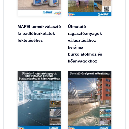
MAPEI termékválasztó
Útmutató
fa padlóburkolatok
ragasztóanyagok
fektetéséhez
választásához
kerámia
burkolatokhoz és
kőanyagokhoz