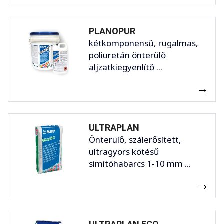
PLANOPUR
kétkomponensű, rugalmas,
poliuretán önterülő
aljzatkiegyenlítő ...
ULTRAPLAN
Önterülő, szálerősített,
ultragyors kötésű
simítóhabarcs 1-10 mm ...