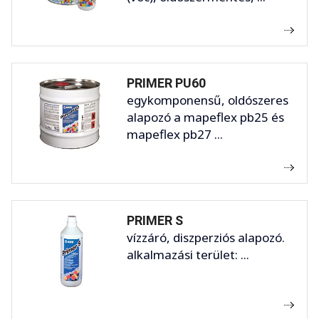
PRIMER PU60
egykomponensű, oldószeres
alapozó a mapeflex pb25 és
mapeflex pb27 ...
PRIMER S
vízzáró, diszperziós alapozó.
alkalmazási terület: ...