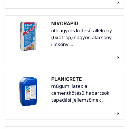
NIVORAPID
ultragyors kötésű állékony
(tixotróp) nagyon alacsony
illékony ...
PLANICRETE
műgumi latex a
cementkötésű habarcsok
tapadási jellemzőinek ...