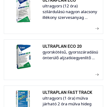
ULTRAPLAN ECO
ultragyors (12 óra)
szilárdulású nagyon alacsony
illékony szervesanyag ...
ULTRAPLAN ECO 20
gyorskötésű, gyorsszáradású
önterülő aljzatkiegyenlítő ...
ULTRAPLAN FAST TRACK
ultragyors (1 óra) múlva
járható 2 óra múlva hideg