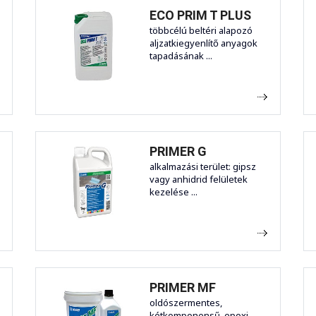
ECO PRIM T PLUS
többcélú beltéri alapozó
aljzatkiegyenlítő anyagok
tapadásának ...
PRIMER G
alkalmazási terület: gipsz
vagy anhidrid felületek
kezelése ...
PRIMER MF
oldószermentes,
kétkomponensű, epoxi