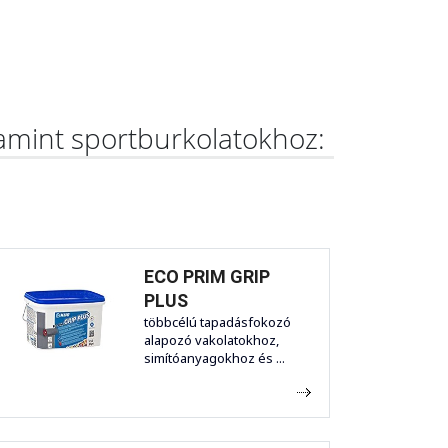
lamint sportburkolatokhoz:
ECO PRIM GRIP
PLUS
többcélú tapadásfokozó
alapozó vakolatokhoz,
simítóanyagokhoz és ...