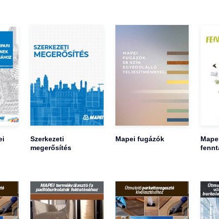
ei
Szerkezeti
Mapei fugázók
Mape
megerősítés
fennt