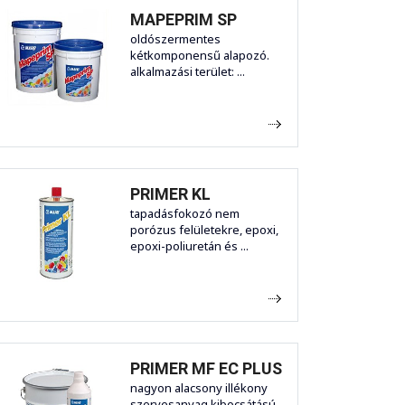
MAPEPRIM SP
oldószermentes
kétkomponensű alapozó.
alkalmazási terület: ...
PRIMER KL
tapadásfokozó nem
porózus felületekre, epoxi,
epoxi-poliuretán és ...
PRIMER MF EC PLUS
nagyon alacsony illékony
szervesanyag kibocsátású