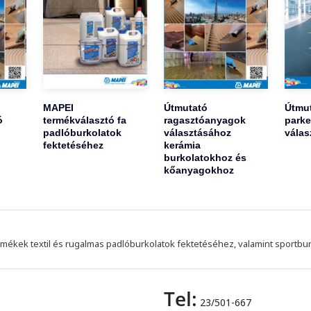
MAPEI
Útmutató
Útmu
ó
termékválasztó fa
ragasztóanyagok
parke
padlóburkolatok
választásához
válas
fektetéséhez
kerámia
burkolatokhoz és
kőanyagokhoz
mékek textil és rugalmas padlóburkolatok fektetéséhez, valamint sportbu
Tel:
23/501-667