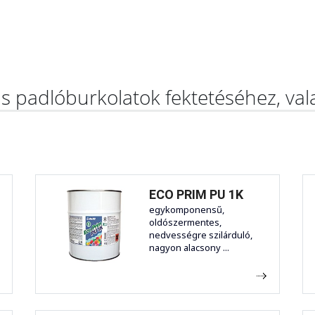
as padlóburkolatok fektetéséhez, va
ECO PRIM PU 1K
egykomponensű,
oldószermentes,
nedvességre szilárduló,
nagyon alacsony ...