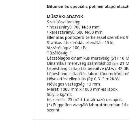
Bitumen és speciális polimer alapú elaszt
MŰSZAKI ADATOK:
Szakítószilárdság:
• hosszirányú: 700 N/50 mm;
• keresztirányú: 500 N/50 mm.
Ellenállás pontszerű terheléssel szemben: 
Statikus átszúródás ellenállás: 15 kg.
Vízzáróság: > 100 kPa.
Tűzállóság: F.
Látszólagos dinamikus merevség (S’t): 10 
Dinamikus merevség számításhoz (S’): 21 
Lépéshang csillapítás beépítve (∆Lw): 42 dB
Lépéshang csillapítás laboratóriumi körülm
Hővezetési ellenállás (R): 0,313 m2K/W.
Névleges vastagság: 13 mm.
Méret: 1000 mm x 1000 mm-es lapok.
Súly: 5 kg/m2.
Kiszerelés: 75 m2-t tartalmazó raklapok.
(*) Független vizsgáló laboratóriumban 14 
szerint.