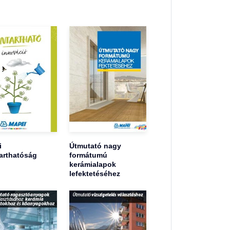
i
Útmutató nagy
arthatóság
formátumú
kerámialapok
lefektetéséhez