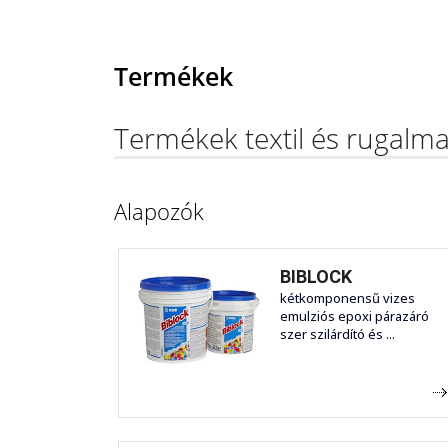
Termékek
Termékek textil és rugalm
Alapozók
BIBLOCK
kétkomponensű vizes
emulziós epoxi párazáró
szer szilárdító és ...