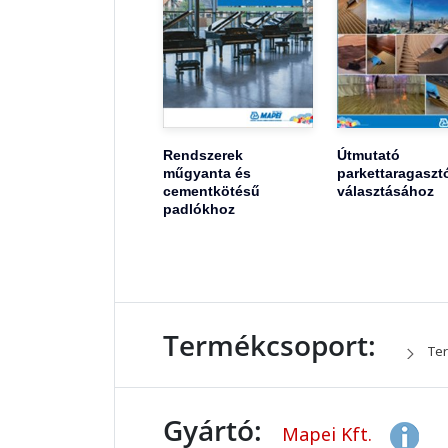
Rendszerek
Útmutató
műgyanta és
parkettaragaszt
cementkötésű
választásához
padlókhoz
Termékcsoport:
Ter
Gyártó:
Mapei Kft.