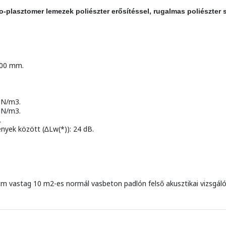
o-plasztomer lemezek poliészter erősítéssel, rugalmas poliészter s
900 mm.
MN/m3.
MN/m3.
.
ények között (∆Lw(*)): 24 dB.
cm vastag 10 m2-es normál vasbeton padlón felső akusztikai vizsgáló