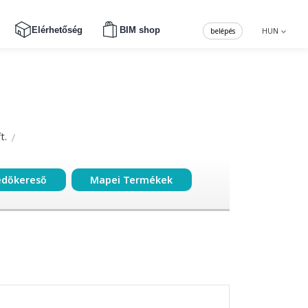
Elérhetőség
BIM shop
belépés
HUN
t.
edőkereső
Mapei Termékek