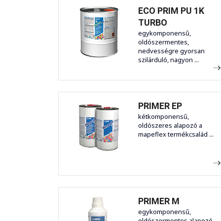
ECO PRIM PU 1K
TURBO
egykomponensű,
oldószermentes,
nedvességre gyorsan
szilárduló, nagyon ...
PRIMER EP
kétkomponensű,
oldószeres alapozó a
mapeflex termékcsalád ...
PRIMER M
egykomponensű,
oldószermentes alapozó