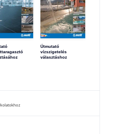
tató
Útmutató
ttaragasztó
vízszigetelés
ztásához
választáshoz
rkolatokhoz