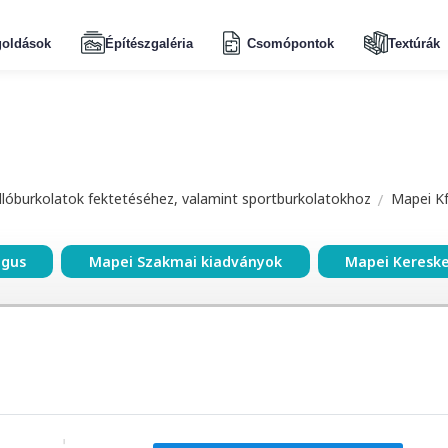
oldások
Építészgaléria
Csomópontok
Textúrák
dlóburkolatok fektetéséhez, valamint sportburkolatokhoz
Mapei Kf
ógus
Mapei Szakmai kiadványok
Mapei Keresk