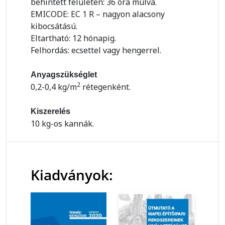
behintett felületen: 36 óra múlva.
EMICODE: EC 1 R – nagyon alacsony
kibocsátású.
Eltartható: 12 hónapig.
Felhordás: ecsettel vagy hengerrel.
Anyagszükséglet
2
0,2-0,4 kg/m
rétegenként.
Kiszerelés
10 kg-os kannák.
Kiadványok: