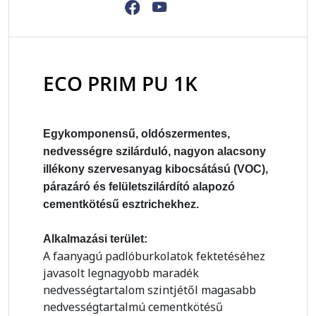
ECO PRIM PU 1K
Egykomponensű, oldószermentes,
nedvességre szilárduló, nagyon alacsony
illékony szervesanyag kibocsátású (VOC),
párazáró és felületszilárdító alapozó
cementkötésű esztrichekhez.
Alkalmazási terület:
A faanyagú padlóburkolatok fektetéséhez
javasolt legnagyobb maradék
nedvességtartalom szintjétől magasabb
nedvességtartalmú cementkötésű