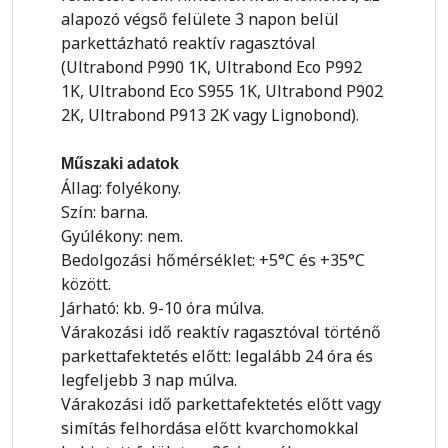
alapozó végső felülete 3 napon belül
parkettázható reaktív ragasztóval
(Ultrabond P990 1K, Ultrabond Eco P992
1K, Ultrabond Eco S955 1K, Ultrabond P902
2K, Ultrabond P913 2K vagy Lignobond).
Műszaki adatok
Állag: folyékony.
Szín: barna.
Gyúlékony: nem.
Bedolgozási hőmérséklet: +5°C és +35°C
között.
Járható: kb. 9-10 óra múlva.
Várakozási idő reaktív ragasztóval történő
parkettafektetés előtt: legalább 24 óra és
legfeljebb 3 nap múlva.
Várakozási idő parkettafektetés előtt vagy
simítás felhordása előtt kvarchomokkal