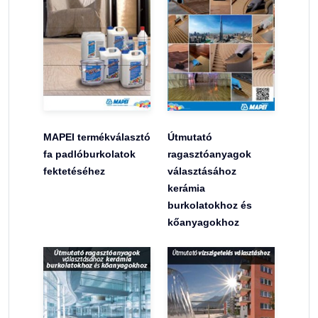
MAPEI termékválasztó
Útmutató
fa padlóburkolatok
ragasztóanyagok
fektetéséhez
választásához
kerámia
burkolatokhoz és
kőanyagokhoz