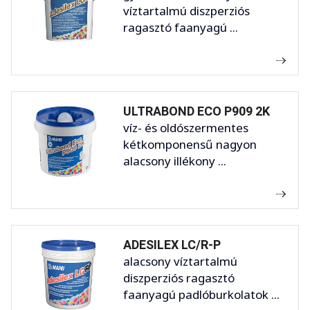
víztartalmú diszperziós
ragasztó faanyagú ...
ULTRABOND ECO P909 2K
víz- és oldószermentes
kétkomponensű nagyon
alacsony illékony ...
ADESILEX LC/R-P
alacsony víztartalmú
diszperziós ragasztó
faanyagú padlóburkolatok ...