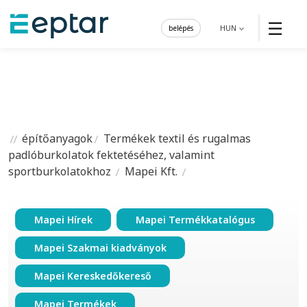
☰
belépés
HUN
építőanyagok
Termékek textil és rugalmas
padlóburkolatok fektetéséhez, valamint
sportburkolatokhoz
Mapei Kft.
Mapei Hírek
Mapei Termékkatalógus
Mapei Szakmai kiadványok
Mapei Kereskedőkereső
Mapei Termékek