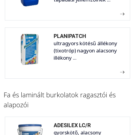
PLANIPATCH
ultragyors kötésű állékony
(tixotróp) nagyon alacsony
illékony ...
Fa és laminált burkolatok ragasztói és
alapozói
ADESILEX LC/R
gyorskötő, alacsony