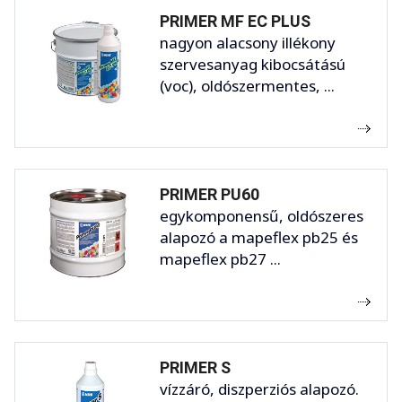
PRIMER MF EC PLUS
nagyon alacsony illékony
szervesanyag kibocsátású
(voc), oldószermentes, ...
PRIMER PU60
egykomponensű, oldószeres
alapozó a mapeflex pb25 és
mapeflex pb27 ...
PRIMER S
vízzáró, diszperziós alapozó.