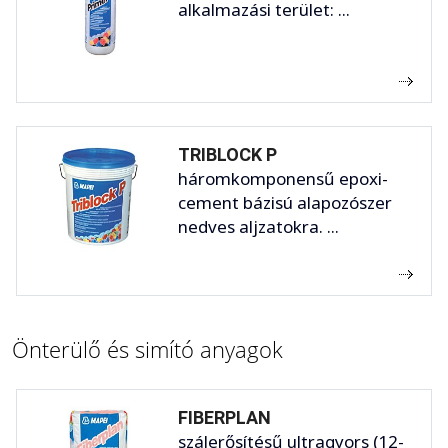
alkalmazási terület: ...
TRIBLOCK P
háromkomponensű epoxi-
cement bázisú alapozószer
nedves aljzatokra. ...
Önterülő és simító anyagok
FIBERPLAN
szálerősítésű ultragyors (12-