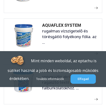
AQUAFLEX SYSTEM
rugalmas vízszigetelő és
törésgátló folyékony fólia. az
...
Mint minden weboldal, az eptar.hu is
sütiket használ a jobb és biztonságosabb működés
ROLLCOLL
univerzális akrildiszperziós
érdekében.
További információk
Elfogad
ragasztó textil padló- és
falburkolatokhoz. ...