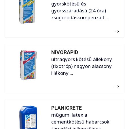
gyorskötésű és
gyorsszáradású (24 óra)
zsugorodáskompenzált ...
NIVORAPID
ultragyors kötésű állékony
(tixotróp) nagyon alacsony
illékony ...
PLANICRETE
műgumi latex a
cementkötésű habarcsok
tapadási jellemzőinek ...