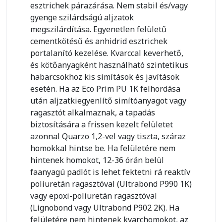
esztrichek párazárása. Nem stabil és/vagy
gyenge szilárdságú aljzatok
megszilárdítása. Egyenetlen felületű
cementkötésű és anhidrid esztrichek
portalanító kezelése. Kvarccal keverhető,
és kötőanyagként használható szintetikus
habarcsokhoz kis simítások és javítások
esetén. Ha az Eco Prim PU 1K felhordása
után aljzatkiegyenlítő simítóanyagot vagy
ragasztót alkalmaznak, a tapadás
biztosítására a frissen kezelt felületet
azonnal Quarzo 1,2-vel vagy tiszta, száraz
homokkal hintse be. Ha felületére nem
hintenek homokot, 12-36 órán belül
faanyagú padlót is lehet fektetni rá reaktív
poliuretán ragasztóval (Ultrabond P990 1K)
vagy epoxi-poliuretán ragasztóval
(Lignobond vagy Ultrabond P902 2K). Ha
felületére nem hintenek kvarchomokot, az