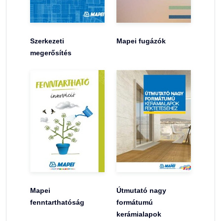
Szerkezeti
Mapei fugázók
megerősítés
Mapei
Útmutató nagy
fenntarthatóság
formátumú
kerámialapok