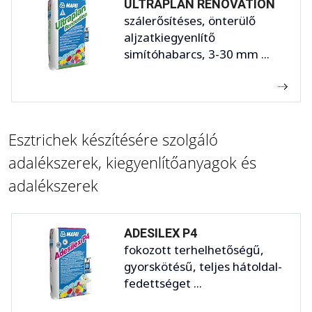
ULTRAPLAN RENOVATION
szálerősítéses, önterülő
aljzatkiegyenlítő
simítóhabarcs, 3-30 mm ...
Esztrichek készítésére szolgáló
adalékszerek, kiegyenlítőanyagok és
adalékszerek
ADESILEX P4
fokozott terhelhetőségű,
gyorskötésű, teljes hátoldal-
fedettséget ...