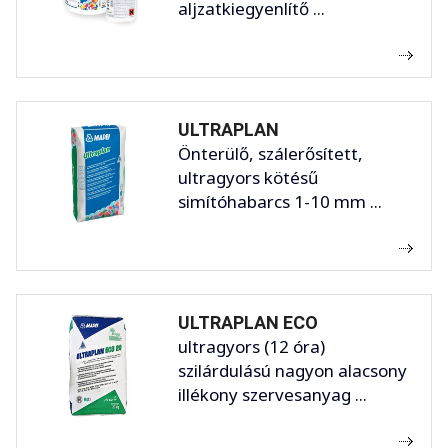
aljzatkiegyenlítő ...
ULTRAPLAN
Önterülő, szálerősített,
ultragyors kötésű
simítóhabarcs 1-10 mm ...
ULTRAPLAN ECO
ultragyors (12 óra)
szilárdulású nagyon alacsony
illékony szervesanyag ...