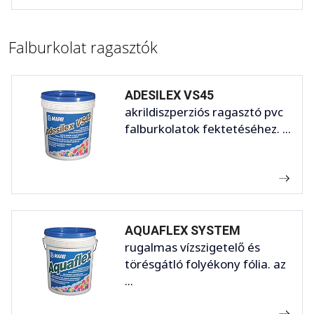
Falburkolat ragasztók
ADESILEX VS45
akrildiszperziós ragasztó pvc
falburkolatok fektetéséhez. ...
AQUAFLEX SYSTEM
rugalmas vízszigetelő és
törésgátló folyékony fólia. az
...