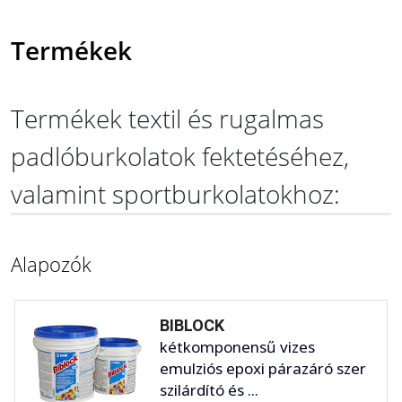
Termékek
Termékek textil és rugalmas
padlóburkolatok fektetéséhez,
valamint sportburkolatokhoz:
Alapozók
BIBLOCK
kétkomponensű vizes
emulziós epoxi párazáró szer
szilárdító és ...