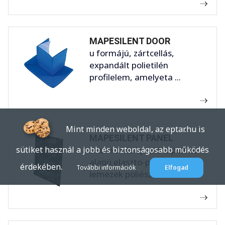
MAPESILENT DOOR
u formájú, zártcellás,
expandált polietilén
profilelem, amelyeta ...
Mint minden weboldal, az eptar.hu is
MAPESILENT PANEL
bitumen és speciális polimer
sütiket használ a jobb és biztonságosabb működés
alapú elaszto-plasztomer
érdekében.
További információk
Elfogad
lemezek poliészter ...