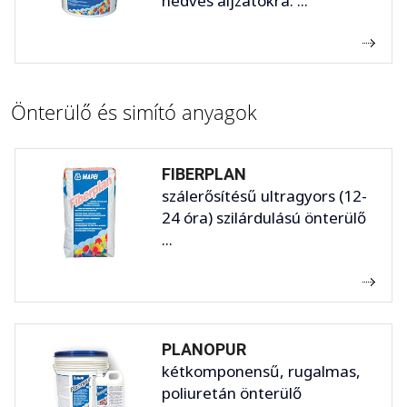
nedves aljzatokra. ...
Önterülő és simító anyagok
FIBERPLAN
szálerősítésű ultragyors (12-
24 óra) szilárdulású önterülő
...
PLANOPUR
kétkomponensű, rugalmas,
poliuretán önterülő