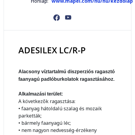
Honlap:
www.mapei.com/hu/hu/kezdolap
ADESILEX LC/R-P
Alacsony víztartalmú diszperziós ragasztó
faanyagú padlóburkolatok ragasztásához.
Alkalmazási terület:
A következők ragasztása:
• faanyag hátoldalú szalag és mozaik
parketták;
• bármely faanyagú léc;
• nem nagyon nedvesség-érzékeny