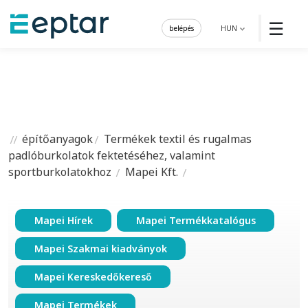
☰
belépés
HUN
építőanyagok
Termékek textil és rugalmas
padlóburkolatok fektetéséhez, valamint
sportburkolatokhoz
Mapei Kft.
Mapei Hírek
Mapei Termékkatalógus
Mapei Szakmai kiadványok
Mapei Kereskedőkereső
Mapei Termékek