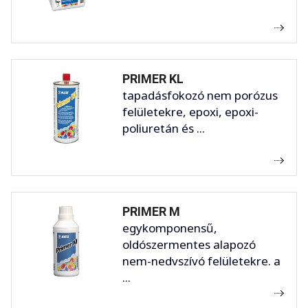
PRIMER KL
tapadásfokozó nem porózus
felületekre, epoxi, epoxi-
poliuretán és ...
PRIMER M
egykomponensű,
oldószermentes alapozó
nem-nedvszívó felületekre. a
...