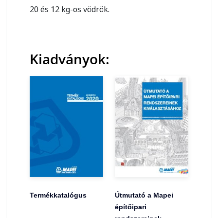
20 és 12 kg-os vödrök.
Kiadványok:
Termékkatalógus
Útmutató a Mapei
építőipari