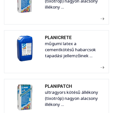
(tixotróp) nagyon alacsony
illékony ...
PLANICRETE
műgumi latex a
cementkötésű habarcsok
tapadási jellemzőinek ...
PLANIPATCH
ultragyors kötésű állékony
(tixotróp) nagyon alacsony
illékony ...