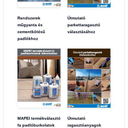
Rendszerek
Útmutató
műgyanta és
parkettaragasztó
cementkötésű
választásához
padlókhoz
MAPEI termékválasztó
Útmutató
fa padlóburkolatok
ragasztóanyagok