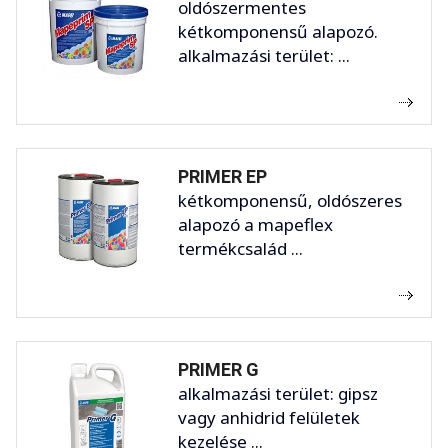
oldószermentes
kétkomponensű alapozó.
alkalmazási terület: ...
PRIMER EP
kétkomponensű, oldószeres
alapozó a mapeflex
termékcsalád ...
PRIMER G
alkalmazási terület: gipsz
vagy anhidrid felületek
kezelése ...