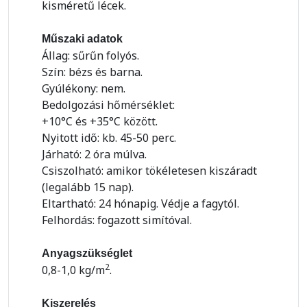
kisméretű lécek.
Műszaki adatok
Állag: sűrűn folyós.
Szín: bézs és barna.
Gyúlékony: nem.
Bedolgozási hőmérséklet:
+10°C és +35°C között.
Nyitott idő: kb. 45-50 perc.
Járható: 2 óra múlva.
Csiszolható: amikor tökéletesen kiszáradt
(legalább 15 nap).
Eltartható: 24 hónapig. Védje a fagytól.
Felhordás: fogazott simítóval.
Anyagszükséglet
2
0,8-1,0 kg/m
.
Kiszerelés