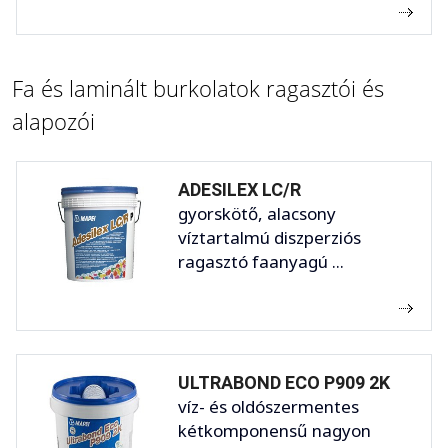
Fa és laminált burkolatok ragasztói és
alapozói
ADESILEX LC/R
gyorskötő, alacsony
víztartalmú diszperziós
ragasztó faanyagú ...
ULTRABOND ECO P909 2K
víz- és oldószermentes
kétkomponensű nagyon