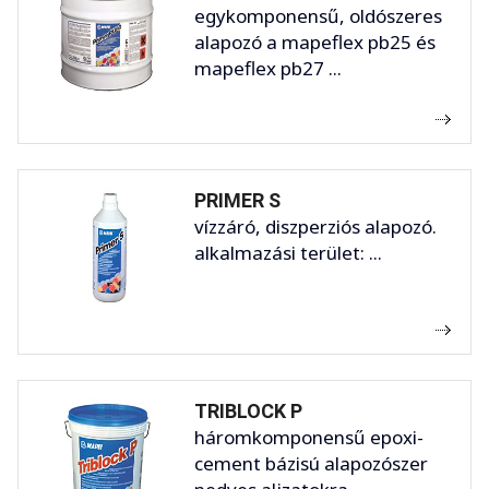
egykomponensű, oldószeres
alapozó a mapeflex pb25 és
mapeflex pb27 ...
PRIMER S
vízzáró, diszperziós alapozó.
alkalmazási terület: ...
TRIBLOCK P
háromkomponensű epoxi-
cement bázisú alapozószer