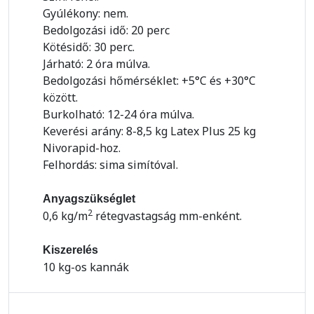
Gyúlékony: nem.
Bedolgozási idő: 20 perc
Kötésidő: 30 perc.
Járható: 2 óra múlva.
Bedolgozási hőmérséklet: +5°C és +30°C
között.
Burkolható: 12-24 óra múlva.
Keverési arány: 8-8,5 kg Latex Plus 25 kg
Nivorapid-hoz.
Felhordás: sima simítóval.
Anyagszükséglet
2
0,6 kg/m
rétegvastagság mm-enként.
Kiszerelés
10 kg-os kannák