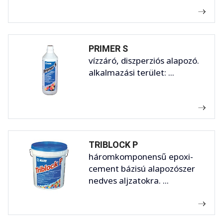
PRIMER S
vízzáró, diszperziós alapozó.
alkalmazási terület: ...
TRIBLOCK P
háromkomponensű epoxi-
cement bázisú alapozószer
nedves aljzatokra. ...