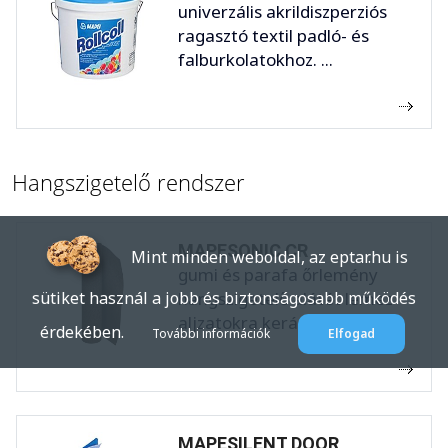
univerzális akrildiszperziós
ragasztó textil padló- és
falburkolatokhoz. ...
Hangszigetelő rendszer
MAPESONIC CR
Mint minden weboldal, az eptar.hu is
gumi és parafa őrlemény
hangszigetelő alátét lemez
sütiket használ a jobb és biztonságosabb működés
aljzatokra kerámia, ...
érdekében.
További információk
Elfogad
MAPESILENT DOOR