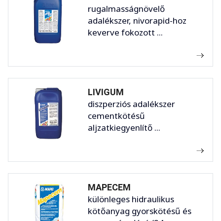
rugalmasságnövelő
adalékszer, nivorapid-hoz
keverve fokozott ...
LIVIGUM
diszperziós adalékszer
cementkötésű
aljzatkiegyenlítő ...
MAPECEM
különleges hidraulikus
kötőanyag gyorskötésű és