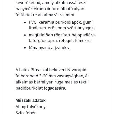
keveréket ad, amely alkalmassá teszi
nagymértékben deformálható olyan
felületekre alkalmazásra, mint:
PVC, kerámia burkolólapok, gumi,
linóleum, erős nem szőtt anyagok;
megfelelően rögzített hajópadlóra,
faforgácslapra, rétegelt lemezre;
fémanyagú aljzatokra.
A Latex Plus-szal bekevert Nivorapid
felhordható 3-20 mm vastagságban, és
alkalmas bármilyen rugalmas és textil
padlóburkolat fogadására.
Műszaki adatok
Állag: folyékony.
Szín: fehér.