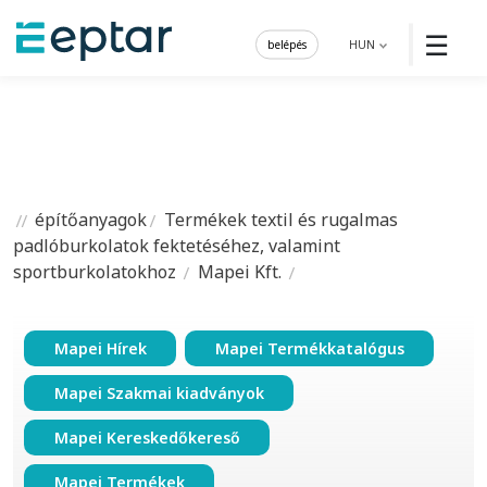
☰
belépés
HUN
építőanyagok
Termékek textil és rugalmas
padlóburkolatok fektetéséhez, valamint
sportburkolatokhoz
Mapei Kft.
Mapei Hírek
Mapei Termékkatalógus
Mapei Szakmai kiadványok
Mapei Kereskedőkereső
Mapei Termékek