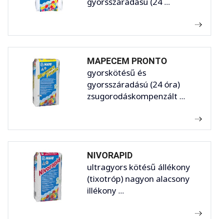
gyorsszáradású (24 ...
MAPECEM PRONTO
gyorskötésű és
gyorsszáradású (24 óra)
zsugorodáskompenzált ...
NIVORAPID
ultragyors kötésű állékony
(tixotróp) nagyon alacsony
illékony ...