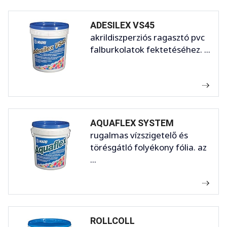
ADESILEX VS45
akrildiszperziós ragasztó pvc
falburkolatok fektetéséhez. ...
AQUAFLEX SYSTEM
rugalmas vízszigetelő és
törésgátló folyékony fólia. az
...
ROLLCOLL