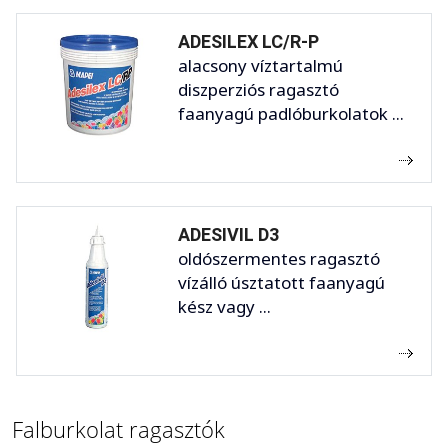
ADESILEX LC/R-P
alacsony víztartalmú
diszperziós ragasztó
faanyagú padlóburkolatok ...
ADESIVIL D3
oldószermentes ragasztó
vízálló úsztatott faanyagú
kész vagy ...
Falburkolat ragasztók