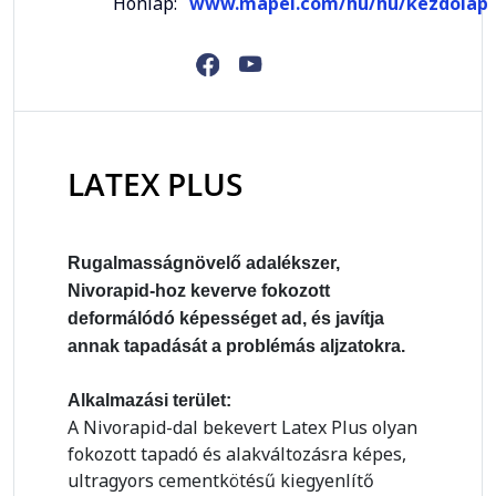
Honlap:
www.mapei.com/hu/hu/kezdolap
LATEX PLUS
Rugalmasságnövelő adalékszer,
Nivorapid-hoz keverve fokozott
deformálódó képességet ad, és javítja
annak tapadását a problémás aljzatokra.
Alkalmazási terület:
A Nivorapid-dal bekevert Latex Plus olyan
fokozott tapadó és alakváltozásra képes,
ultragyors cementkötésű kiegyenlítő