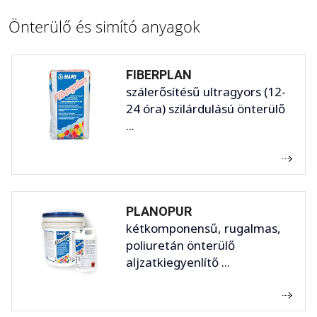
Önterülő és simító anyagok
FIBERPLAN
szálerősítésű ultragyors (12-
24 óra) szilárdulású önterülő
...
PLANOPUR
kétkomponensű, rugalmas,
poliuretán önterülő
aljzatkiegyenlítő ...