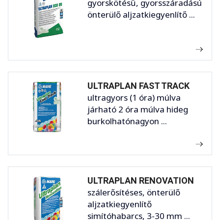
gyorskötésű, gyorsszáradású
önterülő aljzatkiegyenlítő ...
ULTRAPLAN FAST TRACK
ultragyors (1 óra) múlva
járható 2 óra múlva hideg
burkolhatónagyon ...
ULTRAPLAN RENOVATION
szálerősítéses, önterülő
aljzatkiegyenlítő
simítóhabarcs, 3-30 mm ...