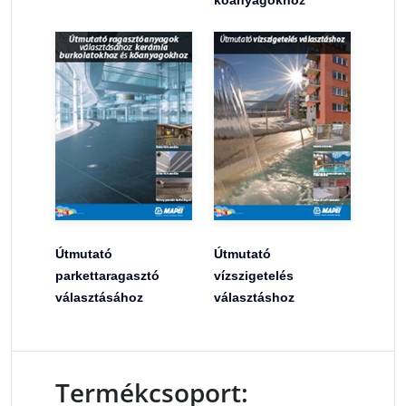
kőanyagokhoz
Útmutató
Útmutató
parkettaragasztó
vízszigetelés
választásához
választáshoz
Termékcsoport: