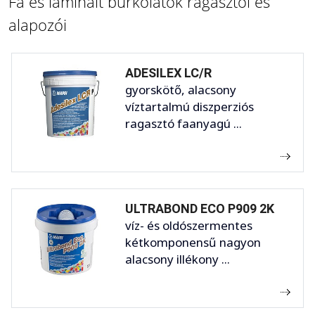
Fa és laminált burkolatok ragasztói és
alapozói
ADESILEX LC/R
gyorskötő, alacsony
víztartalmú diszperziós
ragasztó faanyagú ...
ULTRABOND ECO P909 2K
víz- és oldószermentes
kétkomponensű nagyon
alacsony illékony ...