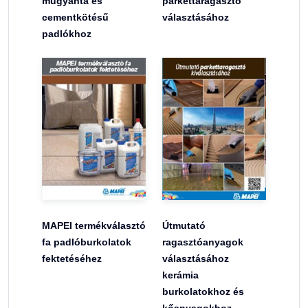
műgyanta és
parkettaragasztó
cementkötésű
választásához
padlókhoz
MAPEI termékválasztó
Útmutató
fa padlóburkolatok
ragasztóanyagok
fektetéséhez
választásához
kerámia
burkolatokhoz és