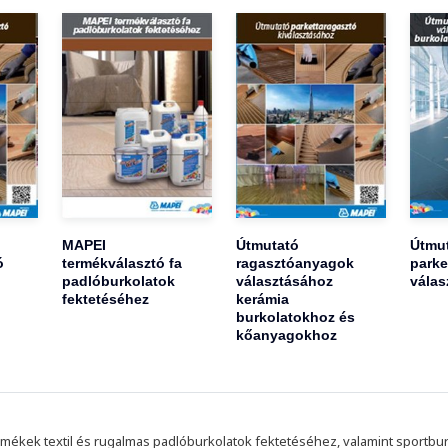
MAPEI
Útmutató
Útmu
ó
termékválasztó fa
ragasztóanyagok
parke
padlóburkolatok
választásához
válas
fektetéséhez
kerámia
burkolatokhoz és
kőanyagokhoz
mékek textil és rugalmas padlóburkolatok fektetéséhez, valamint sportbu