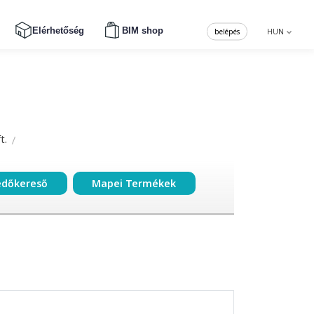
Elérhetőség
BIM shop
belépés
HUN
t.
edőkereső
Mapei Termékek