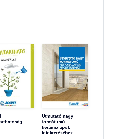
i
Útmutató nagy
arthatóság
formátumú
kerámialapok
lefektetéséhez