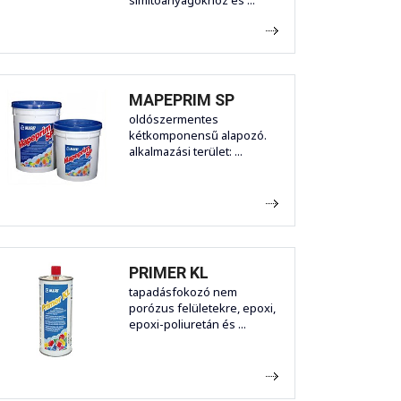
simítóanyagokhoz és ...
MAPEPRIM SP
oldószermentes
kétkomponensű alapozó.
alkalmazási terület: ...
PRIMER KL
tapadásfokozó nem
porózus felületekre, epoxi,
epoxi-poliuretán és ...