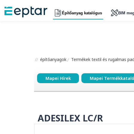
Építőanyag katalógus
BIM meg
építőanyagok
Termékek textil és rugalmas pa
Mapei Hírek
Mapei Termékkatal
ADESILEX LC/R