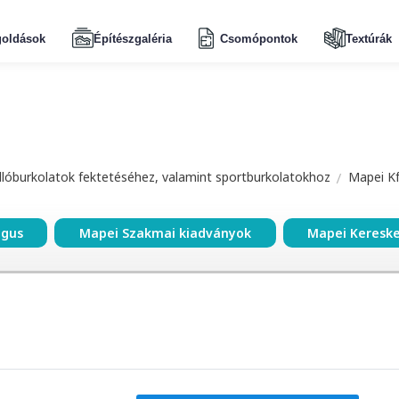
oldások
Építészgaléria
Csomópontok
Textúrák
dlóburkolatok fektetéséhez, valamint sportburkolatokhoz
Mapei Kf
ógus
Mapei Szakmai kiadványok
Mapei Keresk