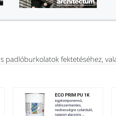
as padlóburkolatok fektetéséhez, va
ECO PRIM PU 1K
egykomponensű,
oldószermentes,
nedvességre szilárduló,
nagyon alacsony ...