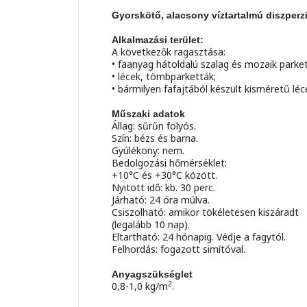
Gyorskötő, alacsony víztartalmú diszper
Alkalmazási terület:
A következők ragasztása:
• faanyag hátoldalú szalag és mozaik parket
• lécek, tömbparketták;
• bármilyen fafajtából készült kisméretű léc
Műszaki adatok
Állag: sűrűn folyós.
Szín: bézs és barna.
Gyúlékony: nem.
Bedolgozási hőmérséklet:
+10°C és +30°C között.
Nyitott idő: kb. 30 perc.
Járható: 24 óra múlva.
Csiszolható: amikor tökéletesen kiszáradt
(legalább 10 nap).
Eltartható: 24 hónapig. Védje a fagytól.
Felhordás: fogazott simítóval.
Anyagszükséglet
2
0,8-1,0 kg/m
.