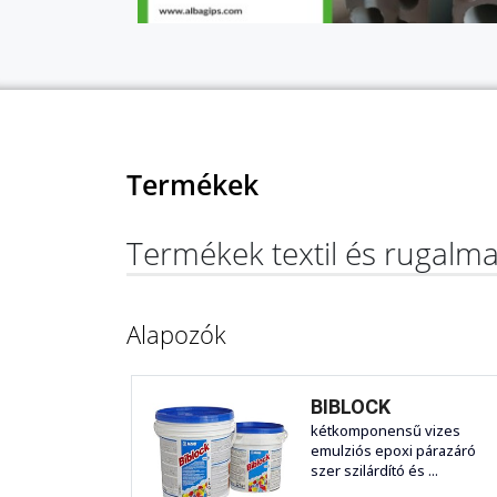
Termékek
Termékek textil és rugalm
Alapozók
BIBLOCK
kétkomponensű vizes
emulziós epoxi párazáró
szer szilárdító és ...