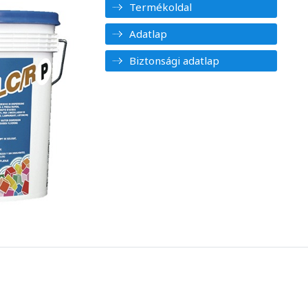
Termékoldal
Adatlap
Biztonsági adatlap