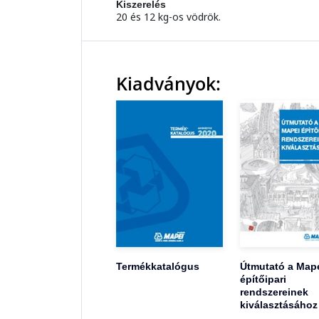
Kiszerelés
20 és 12 kg-os vödrök.
Kiadványok:
Termékkatalógus
Útmutató a Map
építőipari
rendszereinek
kiválasztásához