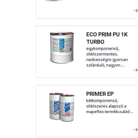
ECO PRIM PU 1K
TURBO
egykomponensű,
oldószermentes,
nedvességre gyorsan
szilárduló, nagyon ...
PRIMER EP
kétkomponensű,
oldószeres alapozó a
mapeflex termékcsalád ...