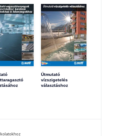
tató
Útmutató
ttaragasztó
vízszigetelés
ztásához
választáshoz
rkolatokhoz