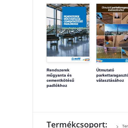
Rendszerek
Útmutató
műgyanta és
parkettaragaszt
cementkötésű
választásához
padlókhoz
Termékcsoport:
Ter