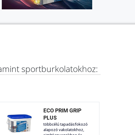
lamint sportburkolatokhoz:
ECO PRIM GRIP
PLUS
többcélú tapadásfokozó
alapozó vakolatokhoz,