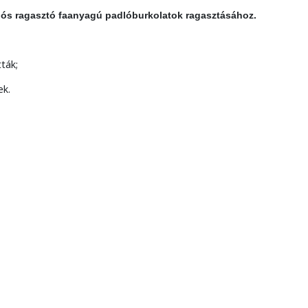
ziós ragasztó faanyagú padlóburkolatok ragasztásához.
ták;
ek.