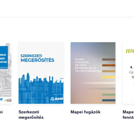
ei
Szerkezeti
Mapei fugázók
Mape
megerősítés
fennt