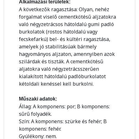
Alkalmazási területek:
A következők ragasztása: Olyan, nehéz
forgalmat viselő cementkötésű aljzatokra
való négyzetrácsos hátoldalú gumi padló
burkolatok (rostos hátoldalú vagy
fecskefarkú) bel- és kültéri ragasztása,
amelyek jó stabilitásúak bármely
hagyományos aljzaton, amennyiben azok
szilárdak és tiszták. A cementkötésű
aljatokra való négyzetrácsszerűen
kialakított hátoldalú padlóburkolatot
kétoldali kenéssel kell burkolni.
Műszaki adatok:
Állag: A komponens: por; B komponens:
sűrű folyadék.
Szín: A komponens: szürke és fehér; B
komponens: fehér.
Gyúlékony: nem.