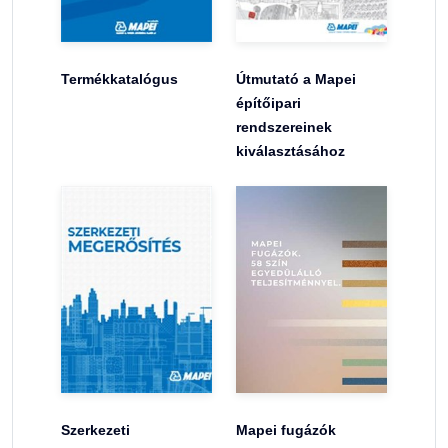
Termékkatalógus
Útmutató a Mapei
építőipari
rendszereinek
kiválasztásához
Szerkezeti
Mapei fugázók