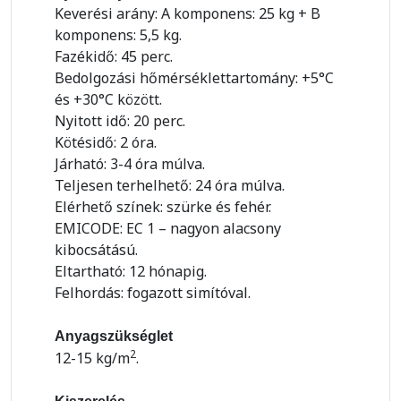
Keverési arány: A komponens: 25 kg + B
komponens: 5,5 kg.
Fazékidő: 45 perc.
Bedolgozási hőmérséklettartomány: +5°C
és +30°C között.
Nyitott idő: 20 perc.
Kötésidő: 2 óra.
Járható: 3-4 óra múlva.
Teljesen terhelhető: 24 óra múlva.
Elérhető színek: szürke és fehér.
EMICODE: EC 1 – nagyon alacsony
kibocsátású.
Eltartható: 12 hónapig.
Felhordás: fogazott simítóval.
Anyagszükséglet
2
12-15 kg/m
.