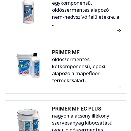
egykomponensű,
oldószermentes alapozó
nem-nedvszívó felületekre. a
...
PRIMER MF
oldószermentes,
kétkomponensű, epoxi
alapozó a mapefloor
termékcsalád ...
PRIMER MF EC PLUS
nagyon alacsony illékony
szervesanyag kibocsátású
(voc), oldószermentes, ...