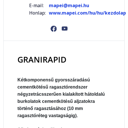
E-mail:
mapei@mapei.hu
Honlap:
www.mapei.com/hu/hu/kezdolap
GRANIRAPID
Kétkomponensű gyorsszáradású
cementkötésű ragasztórendszer
négyzetrácsszerűen kialakított hátoldalú
burkolatok cementkötésű aljzatokra
történő ragasztásához (10 mm
ragasztóréteg vastagságig).