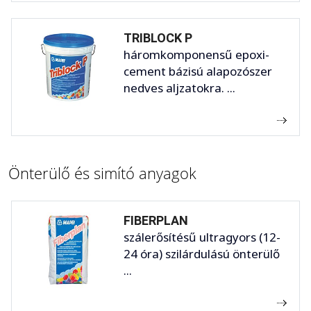
TRIBLOCK P
háromkomponensű epoxi-
cement bázisú alapozószer
nedves aljzatokra. ...
Önterülő és simító anyagok
FIBERPLAN
szálerősítésű ultragyors (12-
24 óra) szilárdulású önterülő
...