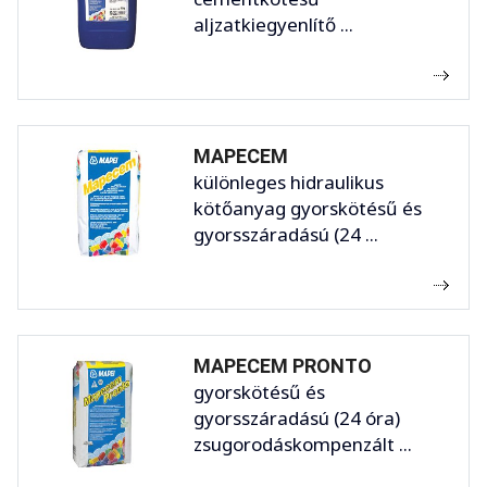
aljzatkiegyenlítő ...
MAPECEM
különleges hidraulikus
kötőanyag gyorskötésű és
gyorsszáradású (24 ...
MAPECEM PRONTO
gyorskötésű és
gyorsszáradású (24 óra)
zsugorodáskompenzált ...