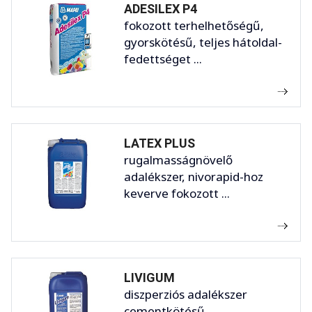
ADESILEX P4
fokozott terhelhetőségű,
gyorskötésű, teljes hátoldal-
fedettséget ...
LATEX PLUS
rugalmasságnövelő
adalékszer, nivorapid-hoz
keverve fokozott ...
LIVIGUM
diszperziós adalékszer
cementkötésű