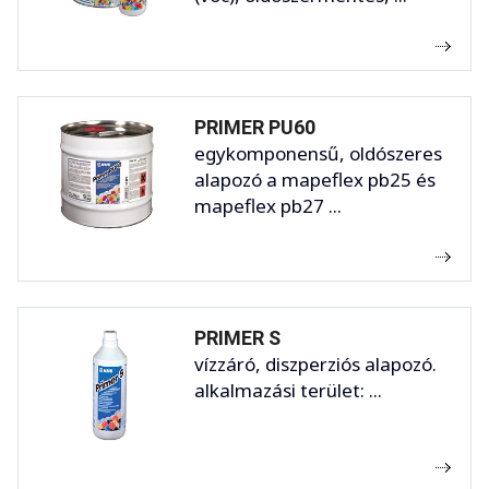
PRIMER PU60
egykomponensű, oldószeres
alapozó a mapeflex pb25 és
mapeflex pb27 ...
PRIMER S
vízzáró, diszperziós alapozó.
alkalmazási terület: ...