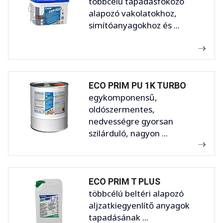
többcélú tapadásfokozó
alapozó vakolatokhoz,
simítóanyagokhoz és ...
ECO PRIM PU 1K TURBO
egykomponensű,
oldószermentes,
nedvességre gyorsan
szilárduló, nagyon ...
ECO PRIM T PLUS
többcélú beltéri alapozó
aljzatkiegyenlítő anyagok
tapadásának ...