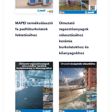
MAPEI termékválasztó
Útmutató
fa padlóburkolatok
ragasztóanyagok
fektetéséhez
választásához
kerámia
burkolatokhoz és
kőanyagokhoz