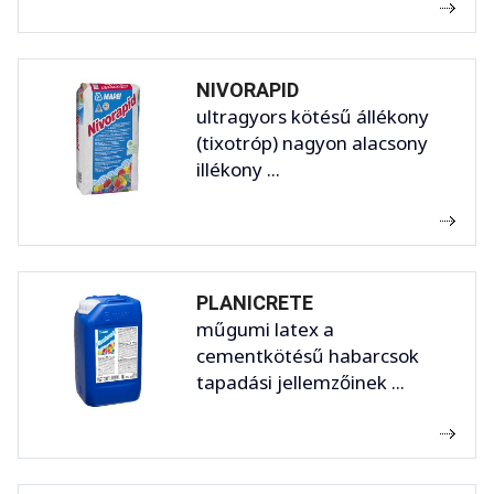
NIVORAPID
ultragyors kötésű állékony
(tixotróp) nagyon alacsony
illékony ...
PLANICRETE
műgumi latex a
cementkötésű habarcsok
tapadási jellemzőinek ...