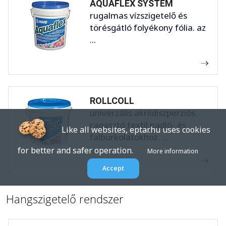
AQUAFLEX SYSTEM
rugalmas vízszigetelő és
törésgátló folyékony fólia. az
...
ROLLCOLL
univerzális akrildiszperziós
ragasztó textil padló- és
Like all websites, eptar.hu uses cookies
falburkolatokhoz. ...
for better and safer operation.
More information
Accept
Hangszigetelő rendszer