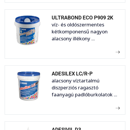
ULTRABOND ECO P909 2K
víz- és oldószermentes
kétkomponensű nagyon
alacsony illékony ...
ADESILEX LC/R-P
alacsony víztartalmú
diszperziós ragasztó
faanyagú padlóburkolatok ...
ADESIVIL D3