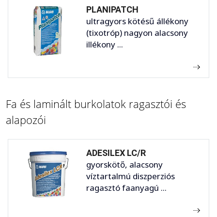
PLANIPATCH
ultragyors kötésű állékony
(tixotróp) nagyon alacsony
illékony ...
Fa és laminált burkolatok ragasztói és
alapozói
ADESILEX LC/R
gyorskötő, alacsony
víztartalmú diszperziós
ragasztó faanyagú ...