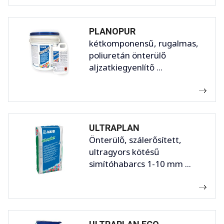
PLANOPUR
kétkomponensű, rugalmas,
poliuretán önterülő
aljzatkiegyenlítő ...
ULTRAPLAN
Önterülő, szálerősített,
ultragyors kötésű
simítóhabarcs 1-10 mm ...