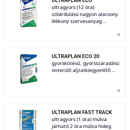
ULTRAPLAN ECO
ultragyors (12 óra)
szilárdulású nagyon alacsony
illékony szervesanyag ...
ULTRAPLAN ECO 20
gyorskötésű, gyorsszáradású
önterülő aljzatkiegyenlítő ...
ULTRAPLAN FAST TRACK
ultragyors (1 óra) múlva
járható 2 óra múlva hideg