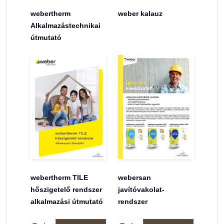
webertherm
weber kalauz
Alkalmazástechnikai
útmutató
webertherm TILE
webersan
hőszigetelő rendszer
javítóvakolat-
alkalmazási útmutató
rendszer