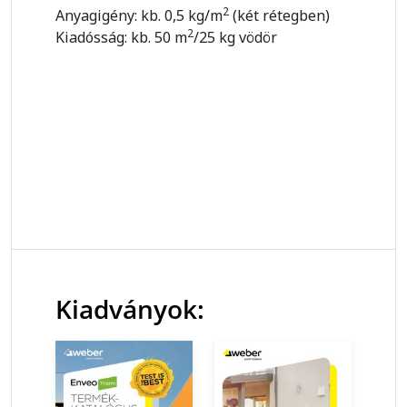
2
Anyagigény: kb. 0,5 kg/m
(két rétegben)
2
Kiadósság: kb. 50 m
/25 kg vödör
Kiadványok: