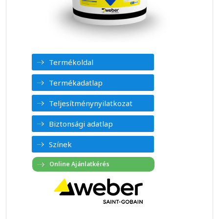
Termékoldal
Termékadatlap
Teljesítménynyilatkozat
Biztonsági adatlap
Színek