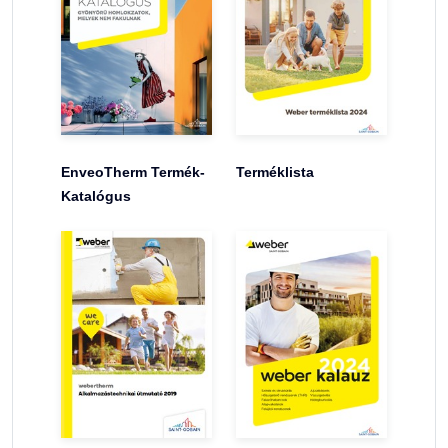
EnveoTherm Termék-
Terméklista
Katalógus