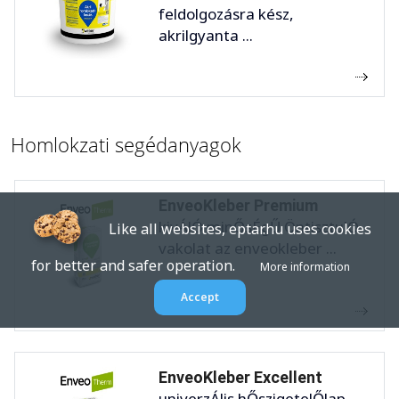
feldolgozásra kész,
akrilgyanta ...
Homlokzati segédanyagok
EnveoKleber Premium
kivÁlÓ minŐsÉgŰ ÖntisztulÓ
Like all websites, eptar.hu uses cookies
vakolat az enveokleber ...
for better and safer operation.
More information
Accept
EnveoKleber Excellent
univerzÁlis hŐszigetelŐlap-