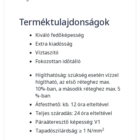
Terméktulajdonságok
Kiváló fedőképesség
Extra kiadósság
Víztaszító
Fokozottan időtálló
Hígíthatóság: szükség esetén vízzel
hígítható, az első réteghez max.
10%-ban, a második réteghez max. 5
%-ban
Átfesthető: kb. 12 óra elteltével
Teljes száradás: 24 óra elteltével
Páraáteresztő képesség: V1
2
Tapadószilárdság: ≥ 1 N/mm