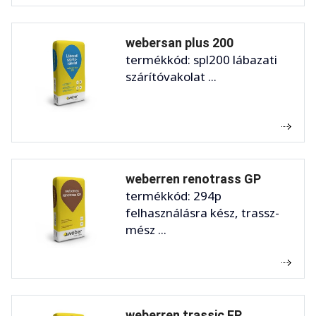
webersan plus 200
termékkód: spl200 lábazati
szárítóvakolat ...
weberren renotrass GP
termékkód: 294p
felhasználásra kész, trassz-
mész ...
weberren trassic FP