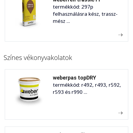
termékkód: 297p
felhasználásra kész, trassz-
mész ...
Színes vékonyvakolatok
weberpas topDRY
termékkód: r492, r493, r592,
r593 és r990 ...