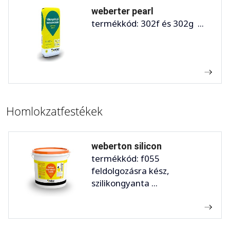
weberter pearl
termékkód: 302f és 302g ...
Homlokzatfestékek
weberton silicon
termékkód: f055
feldolgozásra kész,
szilikongyanta ...