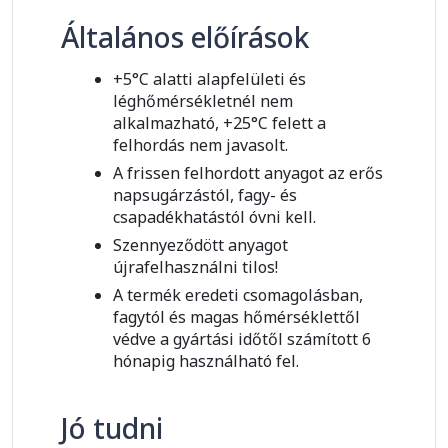
Általános előírások
+5°C alatti alapfelületi és
léghőmérsékletnél nem
alkalmazható, +25°C felett a
felhordás nem javasolt.
A frissen felhordott anyagot az erős
napsugárzástól, fagy- és
csapadékhatástól óvni kell.
Szennyeződött anyagot
újrafelhasználni tilos!
A termék eredeti csomagolásban,
fagytól és magas hőmérséklettől
védve a gyártási időtől számított 6
hónapig használható fel.
Jó tudni