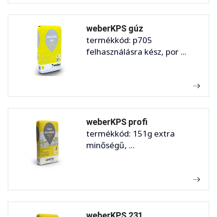
weberKPS gúz
termékkód: p705
felhasználásra kész, por ...
weberKPS profi
termékkód: 151g extra
minőségű, ...
weberKPS 231