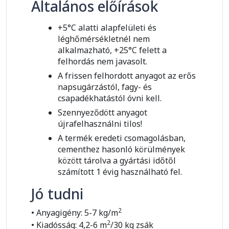
Általános előírások
+5°C alatti alapfelületi és
léghőmérsékletnél nem
alkalmazható, +25°C felett a
felhordás nem javasolt.
A frissen felhordott anyagot az erős
napsugárzástól, fagy- és
csapadékhatástól óvni kell.
Szennyeződött anyagot
újrafelhasználni tilos!
A termék eredeti csomagolásban,
cementhez hasonló körülmények
között tárolva a gyártási időtől
számított 1 évig használható fel.
Jó tudni
2
• Anyagigény: 5-7 kg/m
2
• Kiadósság: 4,2-6 m
/30 kg zsák