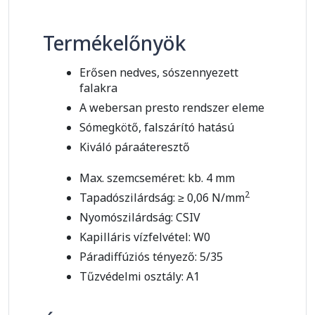
Termékelőnyök
Erősen nedves, sószennyezett
falakra
A webersan presto rendszer eleme
Sómegkötő, falszárító hatású
Kiváló páraáteresztő
Max. szemcseméret: kb. 4 mm
2
Tapadószilárdság: ≥ 0,06 N/mm
Nyomószilárdság: CSIV
Kapilláris vízfelvétel: W0
Páradiffúziós tényező: 5/35
Tűzvédelmi osztály: A1