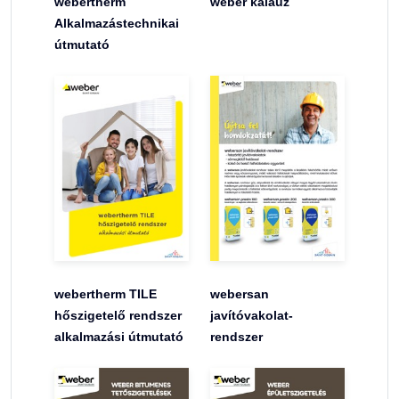
webertherm
weber kalauz
Alkalmazástechnikai
útmutató
webertherm TILE
webersan
hőszigetelő rendszer
javítóvakolat-
alkalmazási útmutató
rendszer