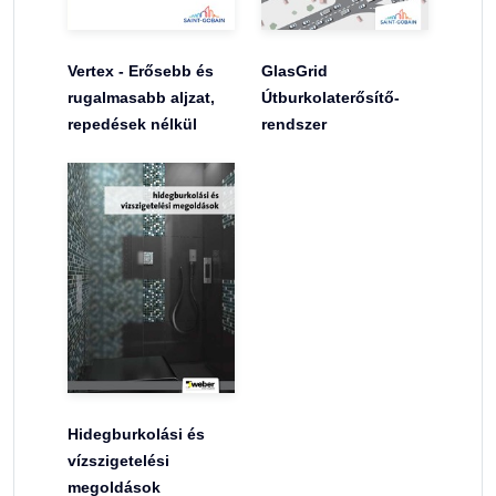
Vertex - Erősebb és
GlasGrid
rugalmasabb aljzat,
Útburkolaterősítő-
repedések nélkül
rendszer
Hidegburkolási és
vízszigetelési
megoldások