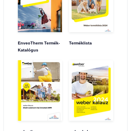
EnveoTherm Termék-
Terméklista
Katalógus