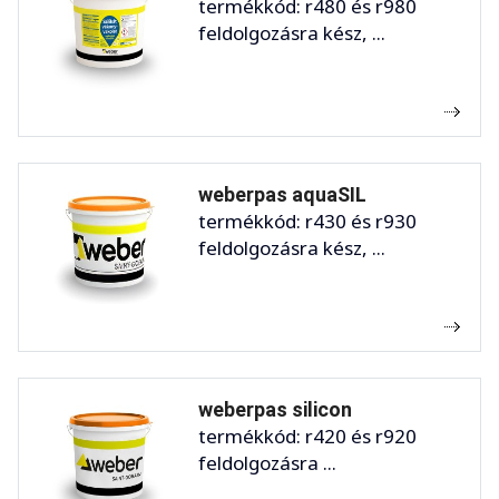
termékkód: r480 és r980
feldolgozásra kész, ...
weberpas aquaSIL
termékkód: r430 és r930
feldolgozásra kész, ...
weberpas silicon
termékkód: r420 és r920
feldolgozásra ...