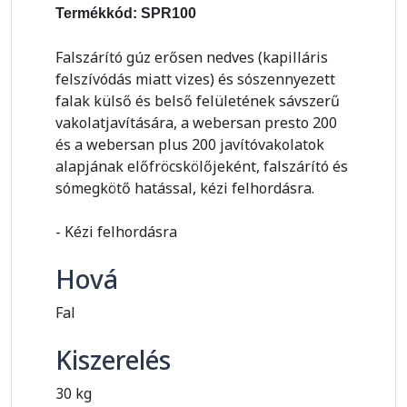
Termékkód: SPR100
Falszárító gúz erősen nedves (kapilláris
felszívódás miatt vizes) és sószennyezett
falak külső és belső felületének sávszerű
vakolatjavítására, a webersan presto 200
és a webersan plus 200 javítóvakolatok
alapjának előfröcskölőjeként, falszárító és
sómegkötő hatással, kézi felhordásra.
- Kézi felhordásra
Hová
Fal
Kiszerelés
30 kg