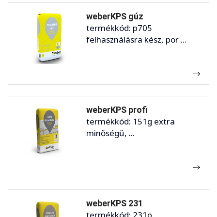
weberKPS gúz
termékkód: p705
felhasználásra kész, por ...
weberKPS profi
termékkód: 151g extra
minőségű, ...
weberKPS 231
termékkód: 231p