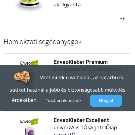
akrilgyanta ...
Homlokzati segédanyagok
EnveoKleber Premium
kivÁlÓ minŐsÉgŰ ÖntisztulÓ
vakolat az enveokleber ...
Mint minden weboldal, az eptar.hu is
sütiket használ a jobb és biztonságosabb működés
érdekében.
További információk
Elfogad
EnveoKleber Excellent
univerzÁlis hŐszigetelŐlap-
ragasztÓ ...