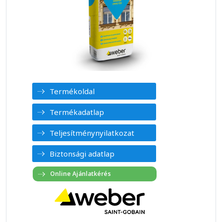
Termékoldal
Termékadatlap
Teljesítménynyilatkozat
Biztonsági adatlap