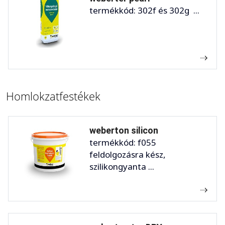
termékkód: 302f és 302g ...
Homlokzatfestékek
weberton silicon
termékkód: f055
feldolgozásra kész,
szilikongyanta ...