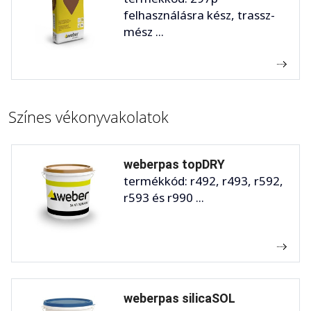
felhasználásra kész, trassz-
mész ...
Színes vékonyvakolatok
weberpas topDRY
termékkód: r492, r493, r592,
r593 és r990 ...
weberpas silicaSOL