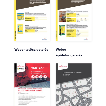
Weber tetőszigetelés
Weber
épületszigetelés