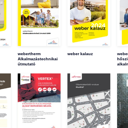
webertherm
weber kalauz
weber
Alkalmazástechnikai
hőszi
útmutató
alkal