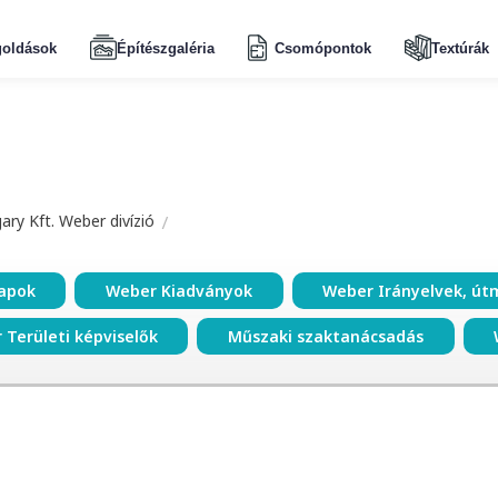
oldások
Építészgaléria
Csomópontok
Textúrák
ry Kft. Weber divízió
apok
Weber Kiadványok
Weber Irányelvek, út
 Területi képviselők
Műszaki szaktanácsadás
t