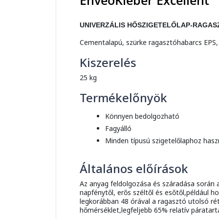
EnveoKleber Excellent
UNIVERZÁLIS HŐSZIGETELŐLAP-RAGAS
Cementalapú, szürke ragasztóhabarcs EPS,
Kiszerelés
25 kg
Termékelőnyök
Könnyen bedolgozható
Fagyálló
Minden típusú szigetelőlaphoz has
Általános előírások
Az anyag feldolgozása és száradása során a 
napfénytől, erős széltől és esőtől,például h
legkorábban 48 órával a ragasztó utolsó ré
hőmérséklet,legfeljebb 65% relatív páratart