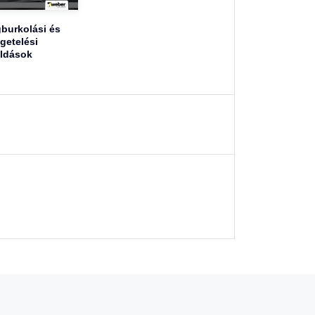
burkolási és
igetelési
ldások