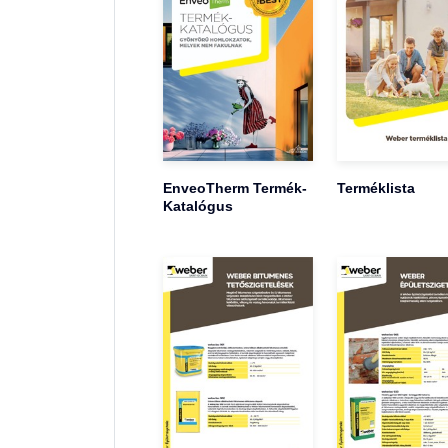
EnveoTherm Termék-
Terméklista
Katalógus