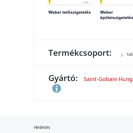
Weber tetőszigetelés
Weber
épületszigetelé
Termékcsoport:
fal
Gyártó:
Saint-Gobain Hunga
Hirdetés