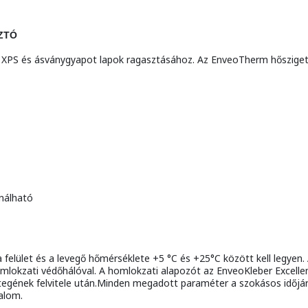
ZTÓ
 XPS és ásványgyapot lapok ragasztásához. Az EnveoTherm hőszigete
ználható
felület és a levegő hőmérséklete +5 °C és +25°C között kell legyen.
omlokzati védőhálóval. A homlokzati alapozót az EnveoKleber Excellent
tegének felvitele után.Minden megadott paraméter a szokásos időjár
alom.