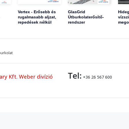
Vertex - Erősebb és
GlasGrid
Hideg
s
rugalmasabb aljzat,
Útburkolaterősítő-
vízsz
repedések nélkül
rendszer
mego
burkolat
Tel:
ry Kft. Weber divízió
+36 26 567 600