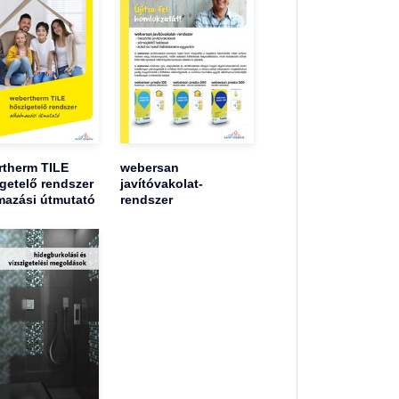
therm TILE
webersan
getelő rendszer
javítóvakolat-
mazási útmutató
rendszer