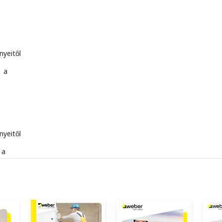
nyeitől
, a
nyeitől
 a