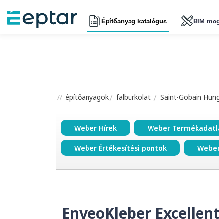
Építőanyag katalógus
BIM meg
építőanyagok
falburkolat
Saint-Gobain Hunga
Weber Hírek
Weber Termékadatl
Weber Értékesítési pontok
Weber
EnveoKleber Excellen