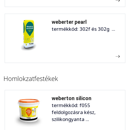
weberter pearl
termékkód: 302f és 302g ...
Homlokzatfestékek
weberton silicon
termékkód: f055
feldolgozásra kész,
szilikongyanta ...