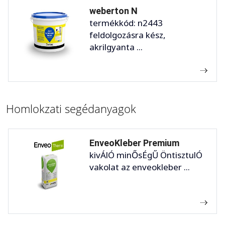
weberton N
termékkód: n2443
feldolgozásra kész,
akrilgyanta ...
Homlokzati segédanyagok
EnveoKleber Premium
kivÁlÓ minŐsÉgŰ ÖntisztulÓ
vakolat az enveokleber ...