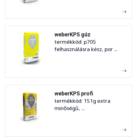
weberKPS gúz
termékkód: p705
felhasználásra kész, por ...
weberKPS profi
termékkód: 151g extra
minőségű, ...