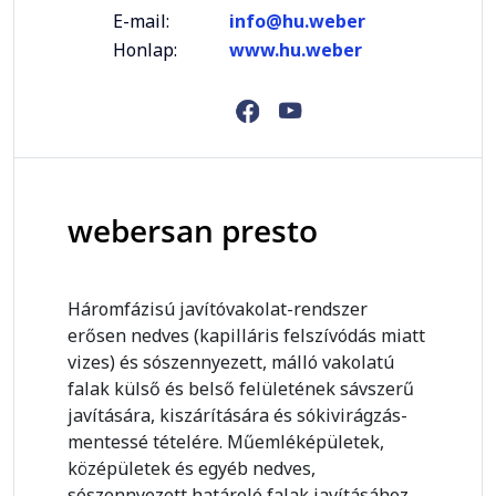
E-mail:
info@hu.weber
Honlap:
www.hu.weber
webersan presto
Háromfázisú javítóvakolat-rendszer
erősen nedves (kapilláris felszívódás miatt
vizes) és sószennyezett, málló vakolatú
falak külső és belső felületének sávszerű
javítására, kiszárítására és sókivirágzás-
mentessé tételére. Műemléképületek,
középületek és egyéb nedves,
sószennyezett határoló falak javításához