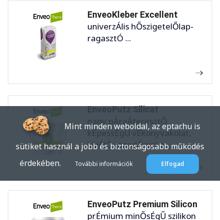
EnveoKleber Excellent
univerzÁlis hŐszigetelŐlap-
ragasztÓ ...
EnveoPutz Silicat
nagy pÁraÁteresztŐ
Mint minden weboldal, az eptar.hu is
kÉpessÉgŰ vÉkonyvakolat,
kivÁlÓ tapadÁssal a ...
sütiket használ a jobb és biztonságosabb működés
érdekében.
További információk
Elfogad
EnveoPutz Premium Silicon
prÉmium minŐsÉgŰ szilikon