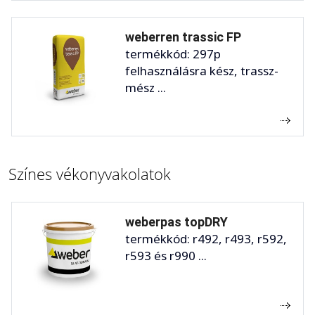
weberren trassic FP
termékkód: 297p
felhasználásra kész, trassz-
mész ...
Színes vékonyvakolatok
weberpas topDRY
termékkód: r492, r493, r592,
r593 és r990 ...