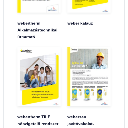
webertherm
weber kalauz
Alkalmazástechnikai
útmutató
webertherm TILE
webersan
hőszigetelő rendszer
javítóvakolat-