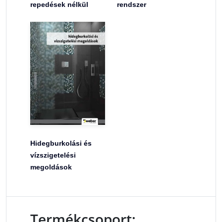
repedések nélkül
rendszer
Hidegburkolási és
vízszigetelési
megoldások
Termékcsoport: