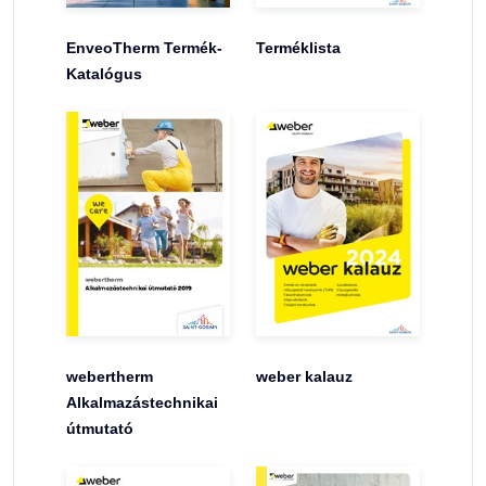
EnveoTherm Termék-
Terméklista
Katalógus
webertherm
weber kalauz
Alkalmazástechnikai
útmutató