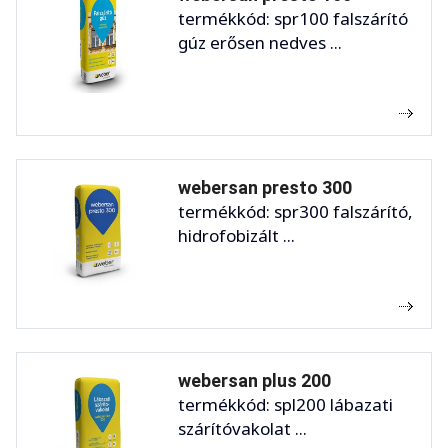
termékkód: spr100 falszárító
gúz erősen nedves ...
webersan presto 300
termékkód: spr300 falszárító,
hidrofobizált ...
webersan plus 200
termékkód: spl200 lábazati
szárítóvakolat ...