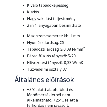
Kiváló tapadóképesség
Kiadós
Nagy vakolási teljesítmény
2 in 1: anyagában besimítható
Max. szemcseméret: kb. 1 mm
Nyomószilárdság: CSI
2
Tapadószilárdság: ≥ 0,08 N/mm
Páradiffúziós tényező: 5/20
Hővezetési tényező: 0,33 W/mK
Tűzvédelmi osztály: A1
Általános előírások
+5°C alatti alapfelületi és
léghőmérsékletnél nem
alkalmazható, +25°C felett a
felhordás nem javasolt.