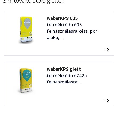
Simítóvakolatok, glettek
weberKPS 605
termékkód: r605
felhasználásra kész, por
alakú, ...
weberKPS glett
termékkód: m742h
felhasználásra ...