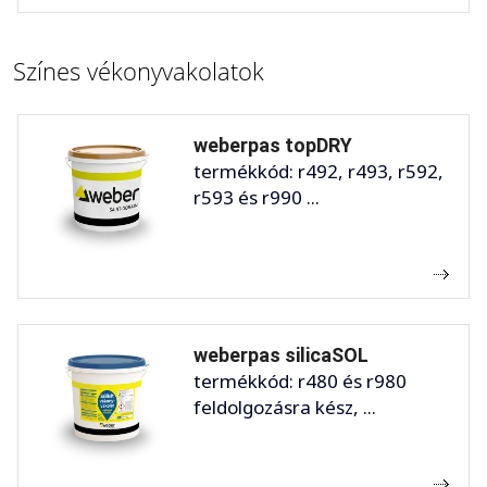
Színes vékonyvakolatok
weberpas topDRY
termékkód: r492, r493, r592,
r593 és r990 ...
weberpas silicaSOL
termékkód: r480 és r980
feldolgozásra kész, ...