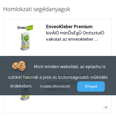
Homlokzati segédanyagok
EnveoKleber Premium
kivÁlÓ minŐsÉgŰ ÖntisztulÓ
vakolat az enveokleber ...
Mint minden weboldal, az eptar.hu is
EnveoKleber Excellent
sütiket használ a jobb és biztonságosabb működés
univerzÁlis hŐszigetelŐlap-
érdekében.
További információk
Elfogad
ragasztÓ ...