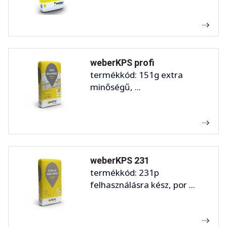
weberKPS profi
termékkód: 151g extra
minőségű, ...
weberKPS 231
termékkód: 231p
felhasználásra kész, por ...