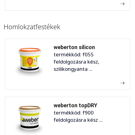
Homlokzatfestékek
weberton silicon
termékkód: f055
feldolgozásra kész,
szilikongyanta ...
weberton topDRY
termékkód: f900
feldolgozásra kész ...