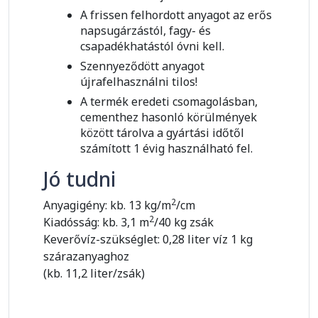
A frissen felhordott anyagot az erős
napsugárzástól, fagy- és
csapadékhatástól óvni kell.
Szennyeződött anyagot
újrafelhasználni tilos!
A termék eredeti csomagolásban,
cementhez hasonló körülmények
között tárolva a gyártási időtől
számított 1 évig használható fel.
Jó tudni
2
Anyagigény: kb. 13 kg/m
/cm
2
Kiadósság: kb. 3,1 m
/40 kg zsák
Keverővíz-szükséglet: 0,28 liter víz 1 kg
szárazanyaghoz
(kb. 11,2 liter/zsák)