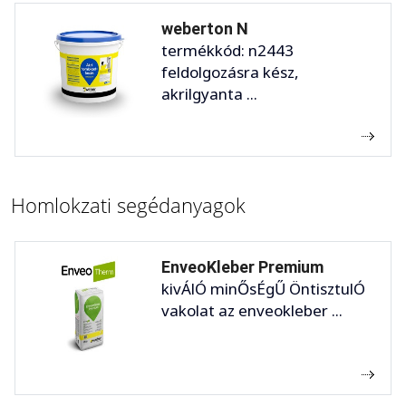
weberton N
termékkód: n2443
feldolgozásra kész,
akrilgyanta ...
Homlokzati segédanyagok
EnveoKleber Premium
kivÁlÓ minŐsÉgŰ ÖntisztulÓ
vakolat az enveokleber ...