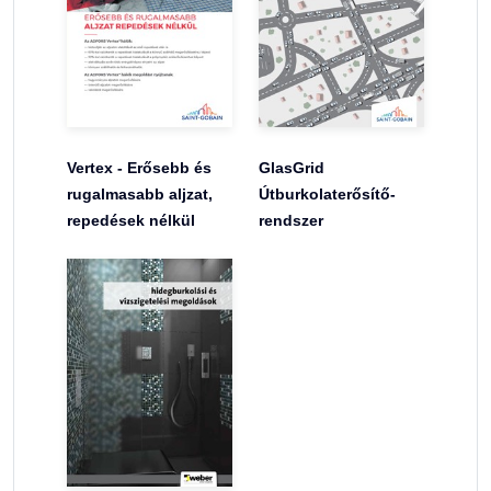
Vertex - Erősebb és
GlasGrid
rugalmasabb aljzat,
Útburkolaterősítő-
repedések nélkül
rendszer