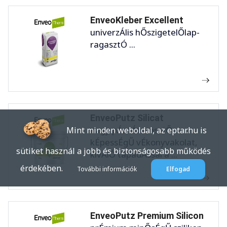
EnveoKleber Excellent
univerzÁlis hŐszigetelŐlap-
ragasztÓ ...
EnveoPutz Silicat
nagy pÁraÁteresztŐ
Mint minden weboldal, az eptar.hu is
kÉpessÉgŰ vÉkonyvakolat,
sütiket használ a jobb és biztonságosabb működés
kivÁlÓ tapadÁssal a ...
érdekében.
További információk
Elfogad
EnveoPutz Premium Silicon