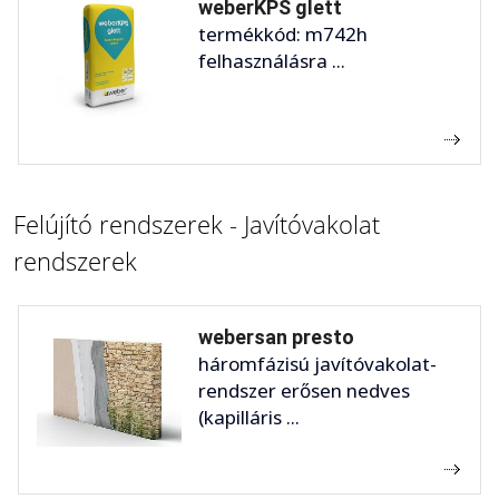
weberKPS glett
termékkód: m742h
felhasználásra ...
Felújító rendszerek - Javítóvakolat
rendszerek
webersan presto
háromfázisú javítóvakolat-
rendszer erősen nedves
(kapilláris ...