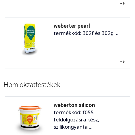
weberter pearl
termékkód: 302f és 302g ...
Homlokzatfestékek
weberton silicon
termékkód: f055
feldolgozásra kész,
szilikongyanta ...