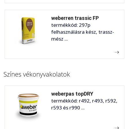
weberren trassic FP
termékkód: 297p
felhasználásra kész, trassz-
mész ...
Színes vékonyvakolatok
weberpas topDRY
termékkód: r492, r493, r592,
r593 és r990 ...