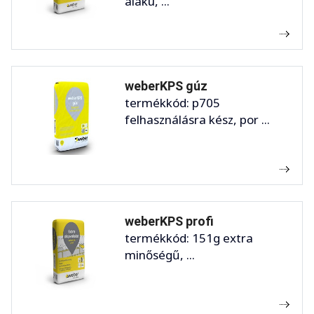
alakú, ...
weberKPS gúz
termékkód: p705
felhasználásra kész, por ...
weberKPS profi
termékkód: 151g extra
minőségű, ...