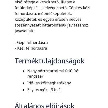
első rétege elkészíthető, illetve a
felületképzés is elvégezhető. Gépi és kézi
felhordásra, műemléképületek,
középületek és egyéb erősen nedves,
sószennyezett határolófalak javításához
javasoljuk.
- Gépi felhordásra
- Kézi felhordásra
Terméktulajdonságok
Nagy pórustartalmú felújító
rendszer
Idő- és költséghatékony
Egy termék - 3 in 1
Általános előírások