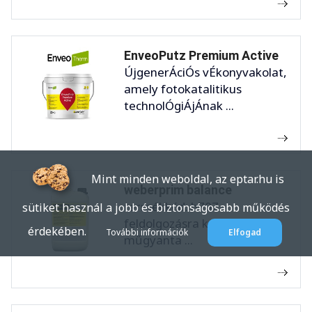
EnveoPutz Premium Active
ÚjgenerÁciÓs vÉkonyvakolat,
amely fotokatalitikus
technolÓgiÁjÁnak ...
Mint minden weboldal, az eptar.hu is
weberprim balance
termékkód: h707
sütiket használ a jobb és biztonságosabb működés
feldolgozásra kész,
érdekében.
További információk
Elfogad
műgyanta ...