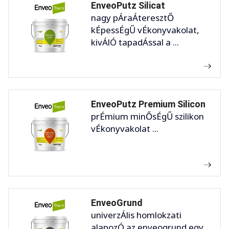
EnveoPutz Silicat
nagy pÁraÁteresztŐ
kÉpessÉgŰ vÉkonyvakolat,
kivÁlÓ tapadÁssal a ...
EnveoPutz Premium Silicon
prÉmium minŐsÉgŰ szilikon
vÉkonyvakolat ...
EnveoGrund
univerzÁlis homlokzati
alapozÓ az enveogrund egy ...