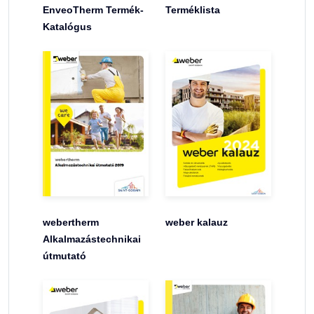
EnveoTherm Termék-
Terméklista
Katalógus
webertherm
weber kalauz
Alkalmazástechnikai
útmutató