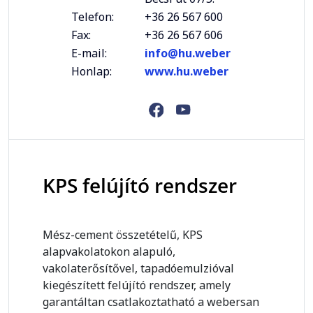
Telefon:
+36 26 567 600
Fax:
+36 26 567 606
E-mail:
info@hu.weber
Honlap:
www.hu.weber
KPS felújító rendszer
Mész-cement összetételű, KPS
alapvakolatokon alapuló,
vakolaterősítővel, tapadóemulzióval
kiegészített felújító rendszer, amely
garantáltan csatlakoztatható a webersan