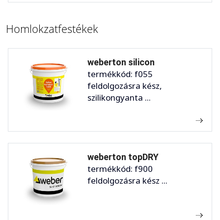
Homlokzatfestékek
weberton silicon
termékkód: f055
feldolgozásra kész,
szilikongyanta ...
weberton topDRY
termékkód: f900
feldolgozásra kész ...