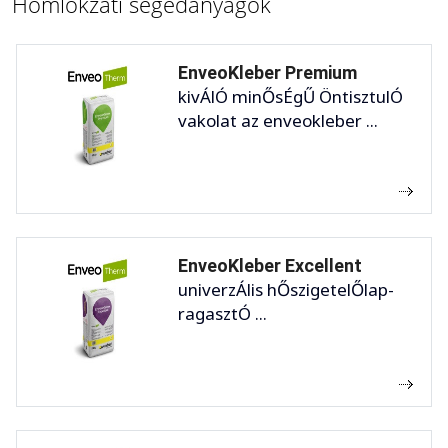
Homlokzati segédanyagok
EnveoKleber Premium
kivÁlÓ minŐsÉgŰ ÖntisztulÓ
vakolat az enveokleber ...
EnveoKleber Excellent
univerzÁlis hŐszigetelŐlap-
ragasztÓ ...