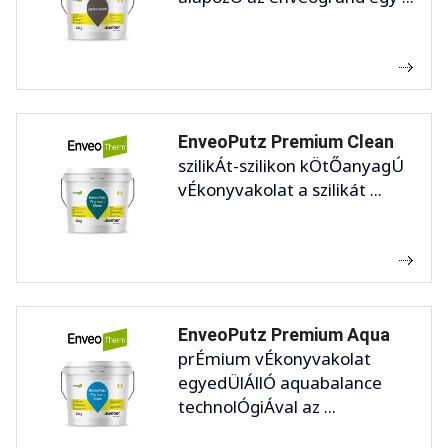
EnveoPutz Premium Clean
szilikÁt-szilikon kÖtŐanyagÚ
vÉkonyvakolat a szilikát ...
EnveoPutz Premium Aqua
prÉmium vÉkonyvakolat
egyedÜlÁllÓ aquabalance
technolÓgiÁval az ...