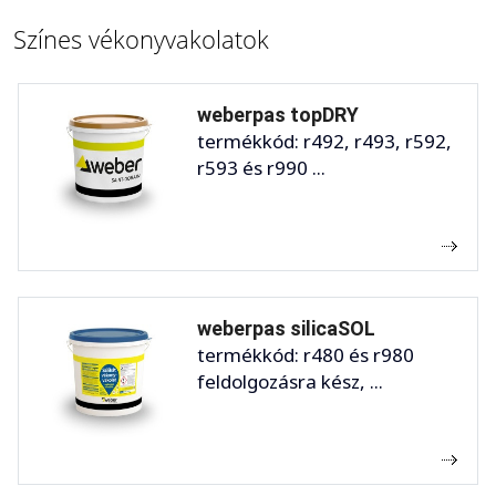
Színes vékonyvakolatok
weberpas topDRY
termékkód: r492, r493, r592,
r593 és r990 ...
weberpas silicaSOL
termékkód: r480 és r980
feldolgozásra kész, ...