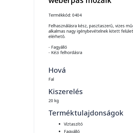
weberpas mozaik
Termékkód: 0404
Felhasználásra kész, pasztaszerű, vizes műg
alkalmas nagy igénybevételnek kitett felül
elérhető.
- Fagyálló
- Kézi felhordásra
Hová
Fal
Kiszerelés
20 kg
Terméktulajdonságok
Víztaszító
Fagyálló