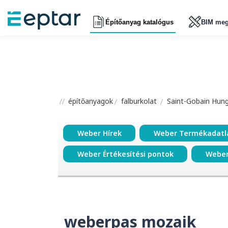
Építőanyag katalógus
BIM meg
építőanyagok
falburkolat
Saint-Gobain Hunga
Weber Hírek
Weber Termékadatl
Weber Értékesítési pontok
Weber
weberpas mozaik