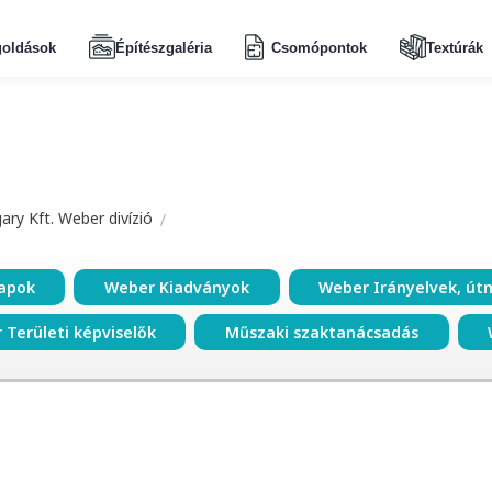
oldások
Építészgaléria
Csomópontok
Textúrák
ry Kft. Weber divízió
apok
Weber Kiadványok
Weber Irányelvek, út
 Területi képviselők
Műszaki szaktanácsadás