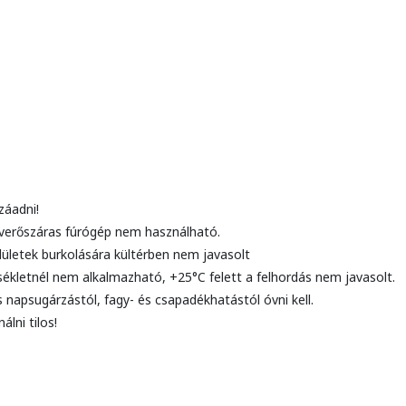
záadni!
everőszáras fúrógép nem használható.
felületek burkolására kültérben nem javasolt
rsékletnél nem alkalmazható, +25°C felett a felhordás nem javasolt.
s napsugárzástól, fagy- és csapadékhatástól óvni kell.
lni tilos!