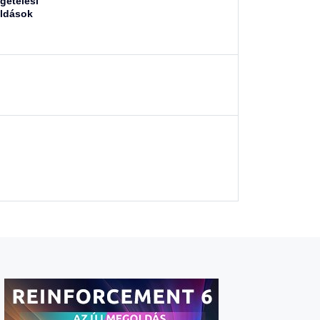
igetelési
ldások