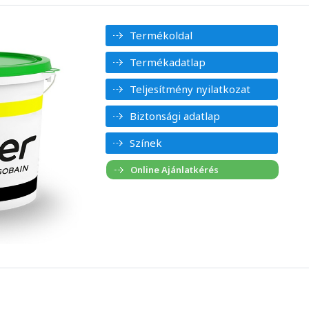
Termékoldal
Termékadatlap
Teljesítmény nyilatkozat
Biztonsági adatlap
Színek