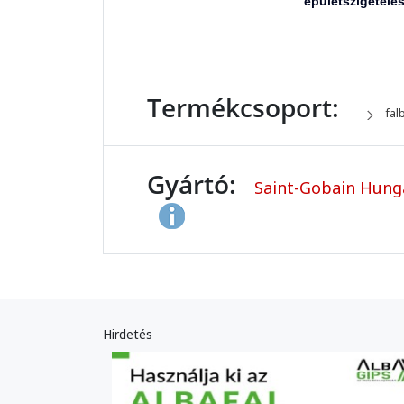
épületszigetelé
Termékcsoport:
fal
Gyártó:
Saint-Gobain Hunga
Hirdetés