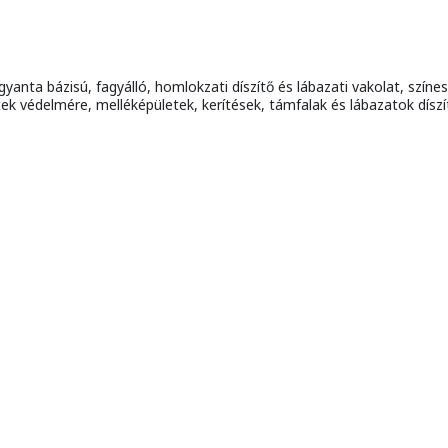
yanta bázisú, fagyálló, homlokzati díszítő és lábazati vakolat, színe
etek védelmére, melléképületek, kerítések, támfalak és lábazatok dís