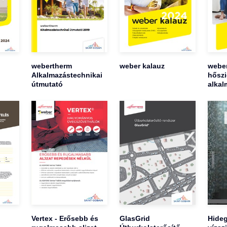
webertherm
weber kalauz
weber
Alkalmazástechnikai
hőszi
útmutató
alkal
Vertex - Erősebb és
GlasGrid
Hideg