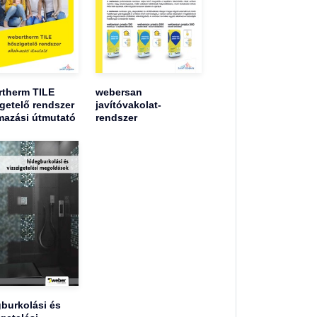
therm TILE
webersan
getelő rendszer
javítóvakolat-
mazási útmutató
rendszer
burkolási és