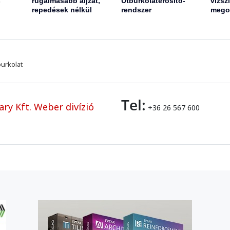
s
rugalmasabb aljzat,
Útburkolaterősítő-
vízsz
repedések nélkül
rendszer
mego
burkolat
Tel:
ry Kft. Weber divízió
+36 26 567 600