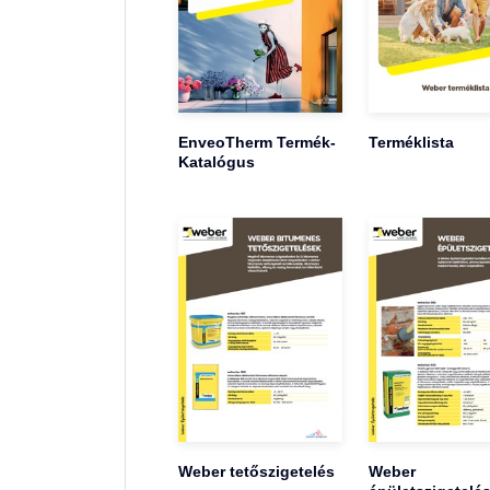
EnveoTherm Termék-
Terméklista
Katalógus
Weber tetőszigetelés
Weber