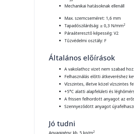
Mechanikai hatásoknak ellenáll
Max. szemcseméret: 1,6 mm
2
Tapadószilárdság: ≥ 0,3 N/mm
Páraáteresztő képesség: V2
Tűzvédelmi osztály: F
Általános előírások
A vakolathoz vizet nem szabad hoz
Felhasználás előtti átkeveréshez k
Vízszintes, illetve közel vízszintes 
+5°C alatti alapfelületi és léghőmé
A frissen felhordott anyagot az erő
Szennyeződött anyagot újrafelhaszná
Jó tudni
2
Anyagigény: kb. 5 kg/m