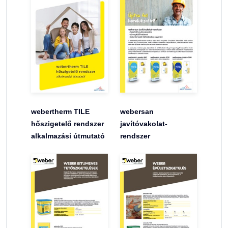
webertherm TILE
webersan
hőszigetelő rendszer
javítóvakolat-
alkalmazási útmutató
rendszer