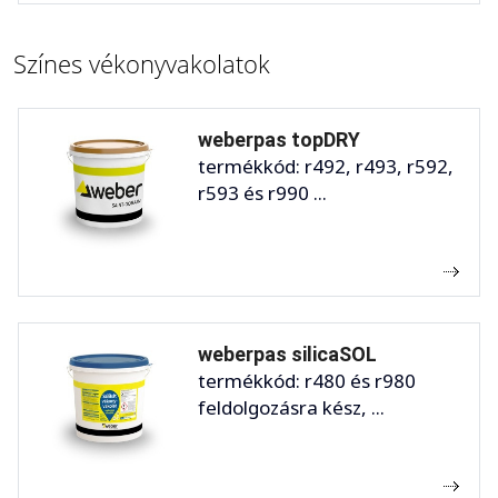
Színes vékonyvakolatok
weberpas topDRY
termékkód: r492, r493, r592,
r593 és r990 ...
weberpas silicaSOL
termékkód: r480 és r980
feldolgozásra kész, ...