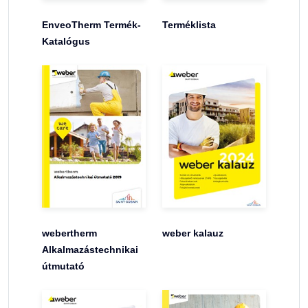
EnveoTherm Termék-
Terméklista
Katalógus
webertherm
weber kalauz
Alkalmazástechnikai
útmutató