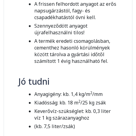
A frissen felhordott anyagot az erős
napsugárzástól, fagy- és
csapadékhatástól óvni kell.
Szennyeződött anyagot
újrafelhasználni tilos!
A termék eredeti csomagolásban,
cementhez hasonló körülmények
között tárolva a gyártási időtől
számított 1 évig használható fel.
Jó tudni
2
Anyagigény: kb. 1,4 kg/m
/mm
2
Kiadósság: kb. 18 m
/25 kg zsák
Keverővíz-szükséglet: kb. 0,3 liter
víz 1 kg szárazanyaghoz
(kb. 7,5 liter/zsák)