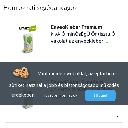
Homlokzati segédanyagok
EnveoKleber Premium
kivÁlÓ minŐsÉgŰ ÖntisztulÓ
vakolat az enveokleber ...
Mint minden weboldal, az eptar.hu is
EnveoKleber Excellent
sütiket használ a jobb és biztonságosabb működés
univerzÁlis hŐszigetelŐlap-
érdekében.
ragasztÓ ...
További információk
Elfogad