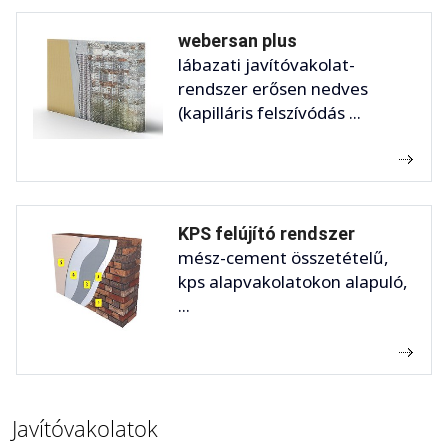
webersan plus
lábazati javítóvakolat-
rendszer erősen nedves
(kapilláris felszívódás ...
KPS felújító rendszer
mész-cement összetételű,
kps alapvakolatokon alapuló,
...
Javítóvakolatok