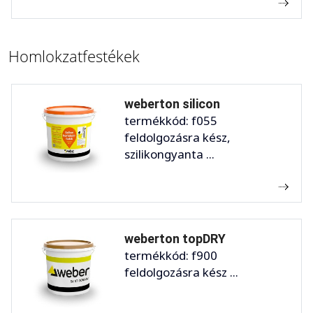
Homlokzatfestékek
weberton silicon
termékkód: f055
feldolgozásra kész,
szilikongyanta ...
weberton topDRY
termékkód: f900
feldolgozásra kész ...