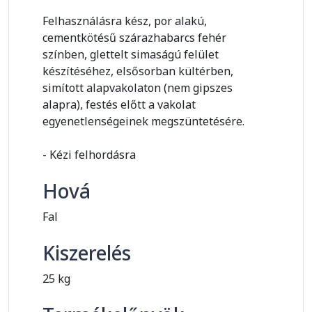
Felhasználásra kész, por alakú,
cementkötésű szárazhabarcs fehér
színben, glettelt simaságú felület
készítéséhez, elsősorban kültérben,
simított alapvakolaton (nem gipszes
alapra), festés előtt a vakolat
egyenetlenségeinek megszüntetésére.
- Kézi felhordásra
Hová
Fal
Kiszerelés
25 kg