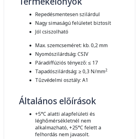
Termékelőnyök
Repedésmentesen szilárdul
Nagy simaságú felületet biztosít
Jól csiszolható
Max. szemcseméret: kb. 0,2 mm
Nyomószilárdság: CSIV
Páradiffúziós tényező: ≤ 17
2
Tapadószilárdság: ≥ 0,3 N/mm
Tűzvédelmi osztály: A1
Általános előírások
+5°C alatti alapfelületi és
léghőmérsékletnél nem
alkalmazható, +25°C felett a
felhordás nem javasolt.