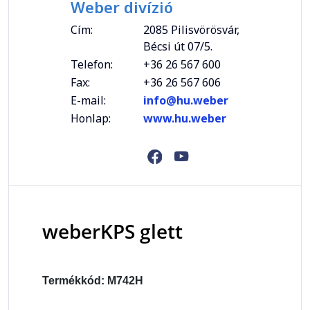
Weber divízió
Cím:
2085 Pilisvörösvár,
Bécsi út 07/5.
Telefon:
+36 26 567 600
Fax:
+36 26 567 606
E-mail:
info@hu.weber
Honlap:
www.hu.weber
weberKPS glett
Termékkód: M742H