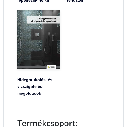
repedések nélkül
rendszer
Hidegburkolási és
vízszigetelési
megoldások
Termékcsoport: