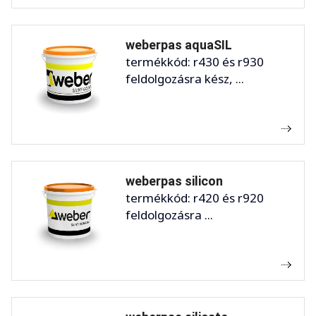
weberpas aquaSIL
termékkód: r430 és r930
feldolgozásra kész, ...
weberpas silicon
termékkód: r420 és r920
feldolgozásra ...