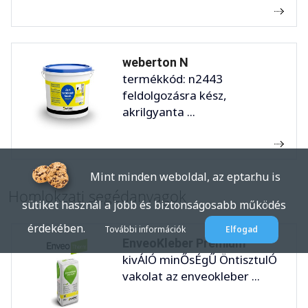
weberton N
termékkód: n2443
feldolgozásra kész,
akrilgyanta ...
Mint minden weboldal, az eptar.hu is
Homlokzati segédanyagok
sütiket használ a jobb és biztonságosabb működés
érdekében.
További információk
Elfogad
EnveoKleber Premium
kivÁlÓ minŐsÉgŰ ÖntisztulÓ
vakolat az enveokleber ...