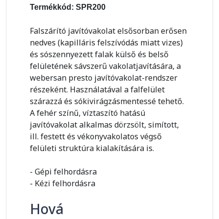
Termékkód: SPR200
Falszárító javítóvakolat elsősorban erősen
nedves (kapilláris felszívódás miatt vizes)
és sószennyezett falak külső és belső
felületének sávszerű vakolatjavítására, a
webersan presto javítóvakolat-rendszer
részeként. Használatával a falfelület
szárazzá és sókivirágzásmentessé tehető.
A fehér színű, víztaszító hatású
javítóvakolat alkalmas dörzsölt, simított,
ill. festett és vékonyvakolatos végső
felületi struktúra kialakítására is.
- Gépi felhordásra
- Kézi felhordásra
Hová