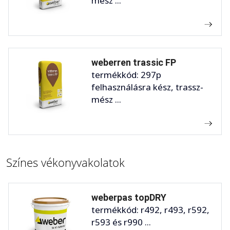
mész ...
weberren trassic FP
termékkód: 297p
felhasználásra kész, trassz-
mész ...
Színes vékonyvakolatok
weberpas topDRY
termékkód: r492, r493, r592,
r593 és r990 ...