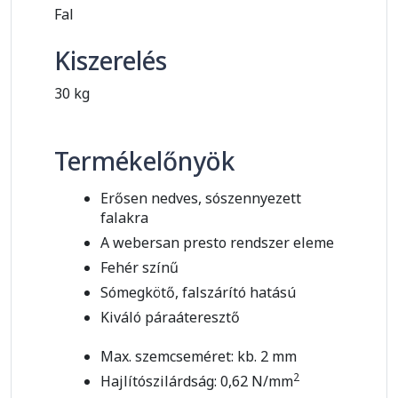
Fal
Kiszerelés
30 kg
Termékelőnyök
Erősen nedves, sószennyezett
falakra
A webersan presto rendszer eleme
Fehér színű
Sómegkötő, falszárító hatású
Kiváló páraáteresztő
Max. szemcseméret: kb. 2 mm
2
Hajlítószilárdság: 0,62 N/mm