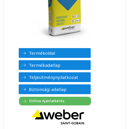
Termékoldal
Termékadatlap
Teljesítménynyilatkozat
Biztonsági adatlap