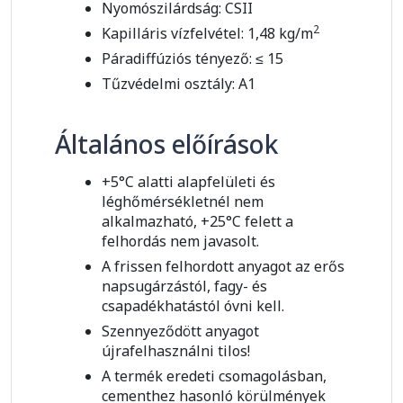
Nyomószilárdság: CSII
2
Kapilláris vízfelvétel: 1,48 kg/m
Páradiffúziós tényező: ≤ 15
Tűzvédelmi osztály: A1
Általános előírások
+5°C alatti alapfelületi és
léghőmérsékletnél nem
alkalmazható, +25°C felett a
felhordás nem javasolt.
A frissen felhordott anyagot az erős
napsugárzástól, fagy- és
csapadékhatástól óvni kell.
Szennyeződött anyagot
újrafelhasználni tilos!
A termék eredeti csomagolásban,
cementhez hasonló körülmények