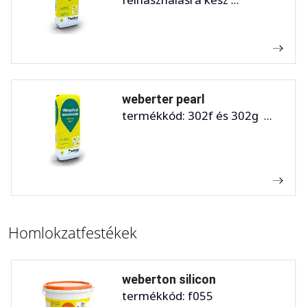
weberter pearl
termékkód: 302f és 302g ...
Homlokzatfestékek
weberton silicon
termékkód: f055