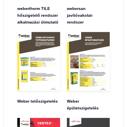
webertherm TILE
webersan
hőszigetelő rendszer
javítóvakolat-
alkalmazási útmutató
rendszer
Weber tetőszigetelés
Weber
épületszigetelés