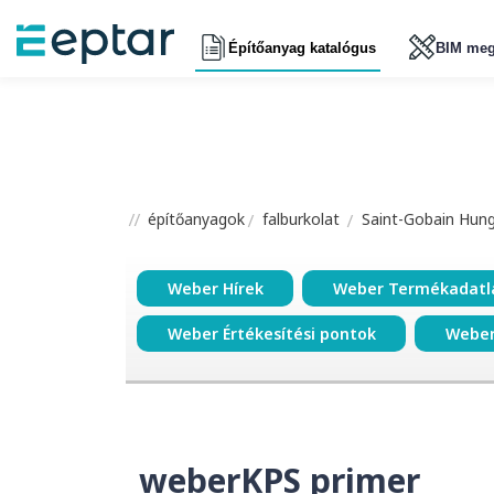
Építőanyag katalógus
BIM meg
építőanyagok
falburkolat
Saint-Gobain Hunga
Weber Hírek
Weber Termékadatl
Weber Értékesítési pontok
Weber
weberKPS primer