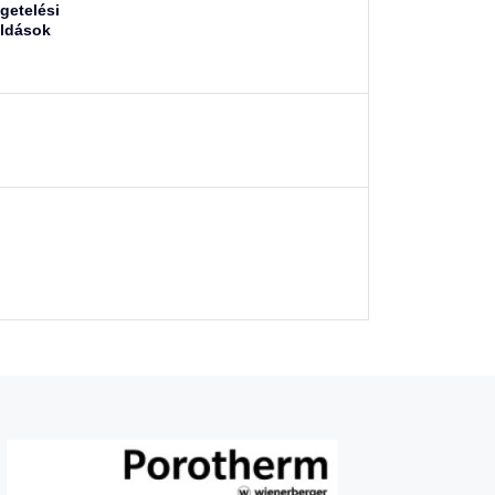
igetelési
ldások