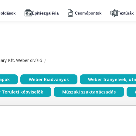
oldások
Építészgaléria
Csomópontok
Textúrák
ry Kft. Weber divízió
apok
Weber Kiadványok
Weber Irányelvek, út
 Területi képviselők
Műszaki szaktanácsadás