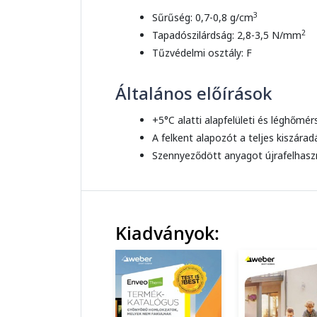
3
Sűrűség: 0,7-0,8 g/cm
2
Tapadószilárdság: 2,8-3,5 N/mm
Tűzvédelmi osztály: F
Általános előírások
+5°C alatti alapfelületi és léghőmé
A felkent alapozót a teljes kiszárad
Szennyeződött anyagot újrafelhaszná
Kiadványok: