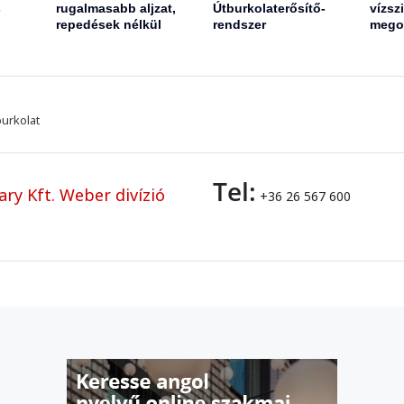
s
rugalmasabb aljzat,
Útburkolaterősítő-
vízsz
repedések nélkül
rendszer
mego
burkolat
Tel:
ry Kft. Weber divízió
+36 26 567 600