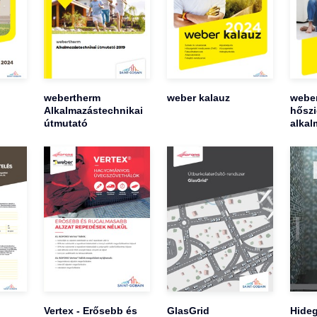
webertherm
weber kalauz
weber
Alkalmazástechnikai
hőszi
útmutató
alkal
Vertex - Erősebb és
GlasGrid
Hideg