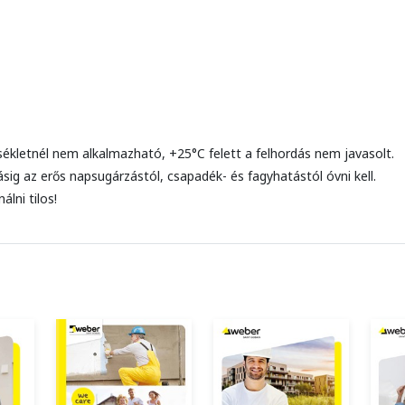
rsékletnél nem alkalmazható, +25°C felett a felhordás nem javasolt.
ásig az erős napsugárzástól, csapadék- és fagyhatástól óvni kell.
lni tilos!