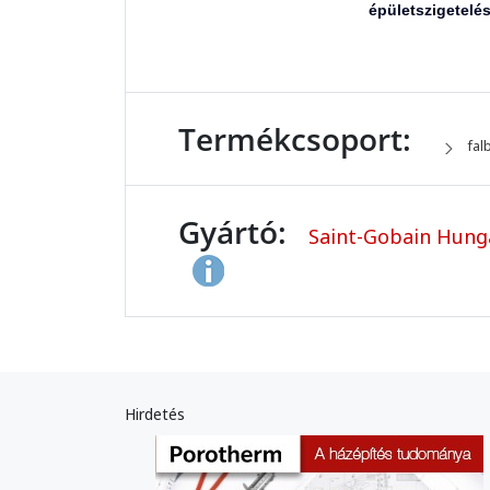
épületszigetelé
Termékcsoport:
fal
Gyártó:
Saint-Gobain Hunga
Hirdetés