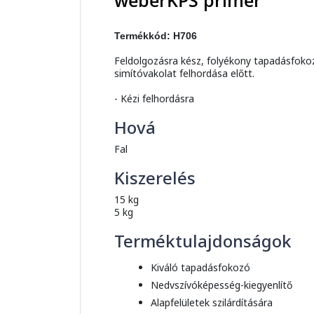
weberKPS primer
Termékkód: H706
Feldolgozásra kész, folyékony tapadásfokozó
simítóvakolat felhordása előtt.
- Kézi felhordásra
Hová
Fal
Kiszerelés
15 kg
5 kg
Terméktulajdonságok
Kiváló tapadásfokozó
Nedvszívóképesség-kiegyenlítő
Alapfelületek szilárdítására