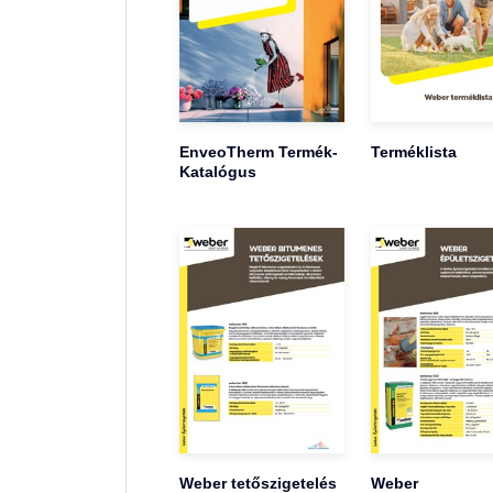
EnveoTherm Termék-
Terméklista
Katalógus
Weber tetőszigetelés
Weber