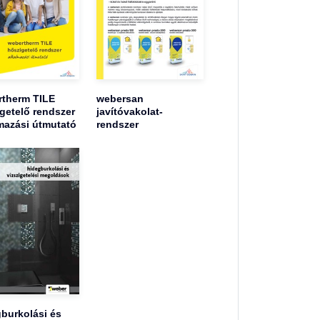
therm TILE
webersan
getelő rendszer
javítóvakolat-
mazási útmutató
rendszer
burkolási és