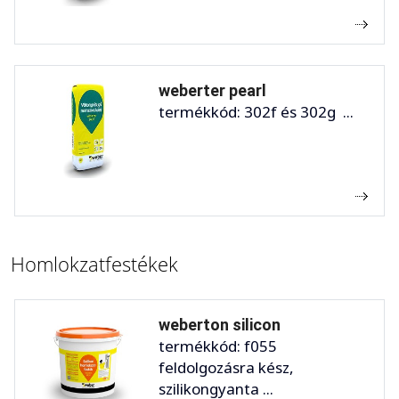
weberter pearl
termékkód: 302f és 302g ...
Homlokzatfestékek
weberton silicon
termékkód: f055
feldolgozásra kész,
szilikongyanta ...