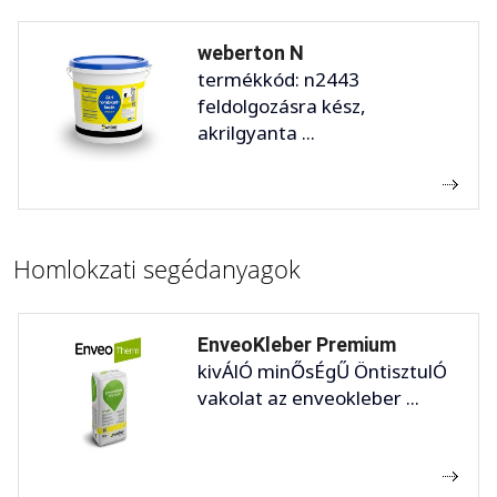
weberton N
termékkód: n2443
feldolgozásra kész,
akrilgyanta ...
Homlokzati segédanyagok
EnveoKleber Premium
kivÁlÓ minŐsÉgŰ ÖntisztulÓ
vakolat az enveokleber ...