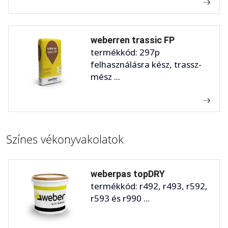
weberren trassic FP
termékkód: 297p
felhasználásra kész, trassz-
mész ...
Színes vékonyvakolatok
weberpas topDRY
termékkód: r492, r493, r592,
r593 és r990 ...