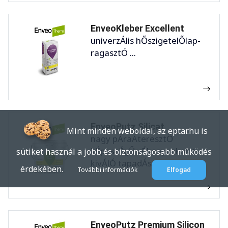
EnveoKleber Excellent
univerzÁlis hŐszigetelŐlap-
ragasztÓ ...
EnveoPutz Silicat
Mint minden weboldal, az eptar.hu is
nagy pÁraÁteresztŐ
kÉpessÉgŰ vÉkonyvakolat,
sütiket használ a jobb és biztonságosabb működés
kivÁlÓ tapadÁssal a ...
érdekében.
További információk
Elfogad
EnveoPutz Premium Silicon