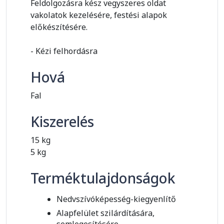
Feldolgozásra kész vegyszeres oldat
vakolatok kezelésére, festési alapok
előkészítésére.
- Kézi felhordásra
Hová
Fal
Kiszerelés
15 kg
5 kg
Terméktulajdonságok
Nedvszívóképesség-kiegyenlítő
Alapfelület szilárdítására,