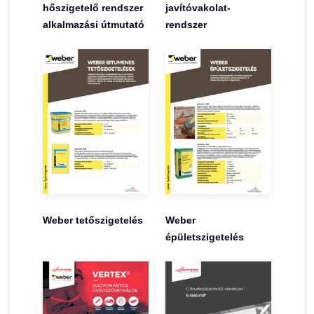
hőszigetelő rendszer
javítóvakolat-
alkalmazási útmutató
rendszer
Weber tetőszigetelés
Weber
épületszigetelés