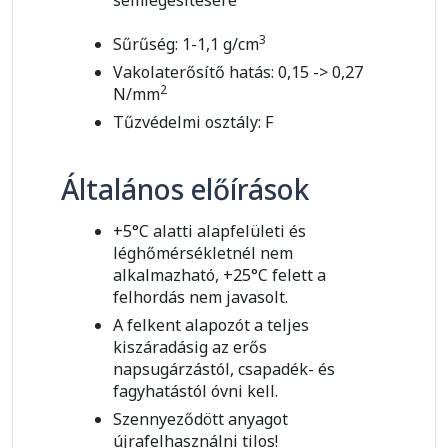
semlegesítésére
3
Sűrűség: 1-1,1 g/cm
Vakolaterősítő hatás: 0,15 -> 0,27
2
N/mm
Tűzvédelmi osztály: F
Általános előírások
+5°C alatti alapfelületi és
léghőmérsékletnél nem
alkalmazható, +25°C felett a
felhordás nem javasolt.
A felkent alapozót a teljes
kiszáradásig az erős
napsugárzástól, csapadék- és
fagyhatástól óvni kell.
Szennyeződött anyagot
újrafelhasználni tilos!