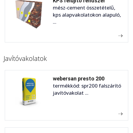
KPS felújító rendszer
mész-cement összetételű,
kps alapvakolatokon alapuló,
...
Javítóvakolatok
webersan presto 200
termékkód: spr200 falszárító
javítóvakolat ...