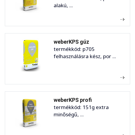
alakú, ...
weberKPS gúz
termékkód: p705
felhasználásra kész, por ...
weberKPS profi
termékkód: 151g extra
minőségű, ...