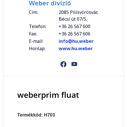
Weber divízió
Cím:
2085 Pilisvörösvár,
Bécsi út 07/5.
Telefon:
+36 26 567 600
Fax:
+36 26 567 606
E-mail:
info@hu.weber
Honlap:
www.hu.weber
weberprim fluat
Termékkód: H703