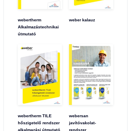
webertherm
weber kalauz
Alkalmazástechnikai
útmutató
webertherm TILE
webersan
hőszigetelő rendszer
javítóvakolat-
alkalmazási útmutató
rendszer