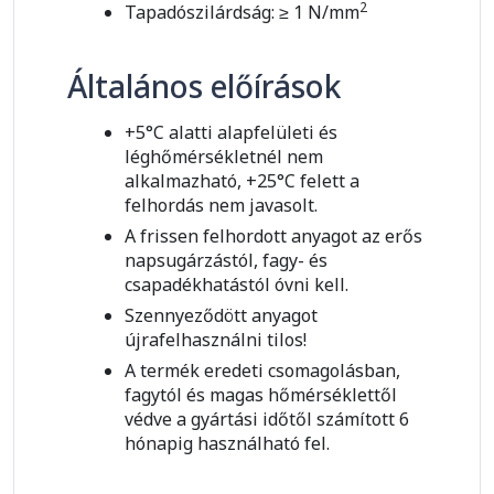
2
Tapadószilárdság: ≥ 1 N/mm
Általános előírások
+5°C alatti alapfelületi és
léghőmérsékletnél nem
alkalmazható, +25°C felett a
felhordás nem javasolt.
A frissen felhordott anyagot az erős
napsugárzástól, fagy- és
csapadékhatástól óvni kell.
Szennyeződött anyagot
újrafelhasználni tilos!
A termék eredeti csomagolásban,
fagytól és magas hőmérséklettől
védve a gyártási időtől számított 6
hónapig használható fel.