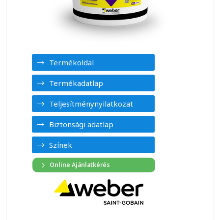
Termékoldal
Termékadatlap
Teljesítménynyilatkozat
Biztonsági adatlap
Színek