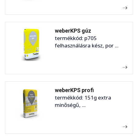
weberKPS gúz
termékkód: p705
felhasználásra kész, por ...
weberKPS profi
termékkód: 151g extra
minőségű, ...