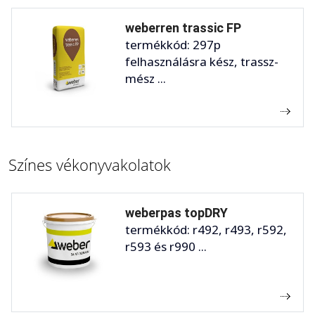
weberren trassic FP
termékkód: 297p
felhasználásra kész, trassz-
mész ...
Színes vékonyvakolatok
weberpas topDRY
termékkód: r492, r493, r592,
r593 és r990 ...