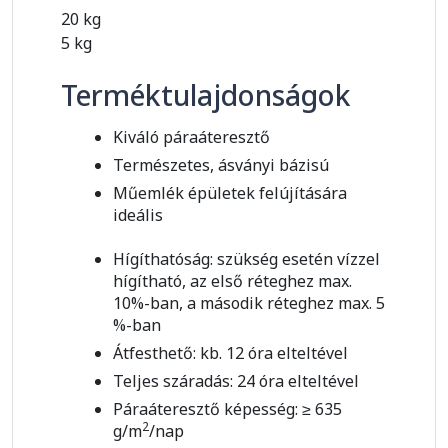
20 kg
5 kg
Terméktulajdonságok
Kiváló páraáteresztő
Természetes, ásványi bázisú
Műemlék épületek felújítására
ideális
Hígíthatóság: szükség esetén vízzel
hígítható, az első réteghez max.
10%-ban, a második réteghez max. 5
%-ban
Átfesthető: kb. 12 óra elteltével
Teljes száradás: 24 óra elteltével
Páraáteresztő képesség: ≥ 635
2
g/m
/nap