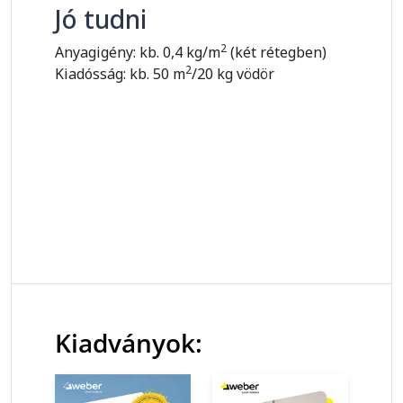
Jó tudni
2
Anyagigény: kb. 0,4 kg/m
(két rétegben)
2
Kiadósság: kb. 50 m
/20 kg vödör
Kiadványok: