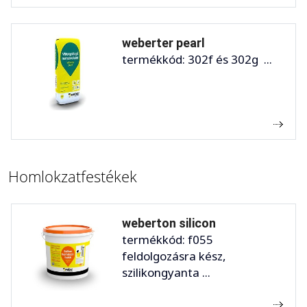
weberter pearl
termékkód: 302f és 302g ...
Homlokzatfestékek
weberton silicon
termékkód: f055
feldolgozásra kész,
szilikongyanta ...