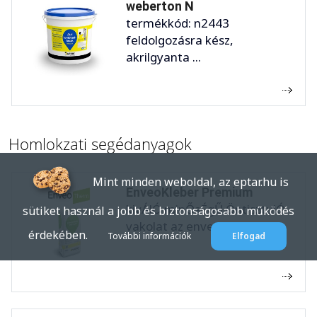
weberton N
termékkód: n2443
feldolgozásra kész,
akrilgyanta ...
Homlokzati segédanyagok
Mint minden weboldal, az eptar.hu is
EnveoKleber Premium
kivÁlÓ minŐsÉgŰ ÖntisztulÓ
sütiket használ a jobb és biztonságosabb működés
vakolat az enveokleber ...
érdekében.
További információk
Elfogad