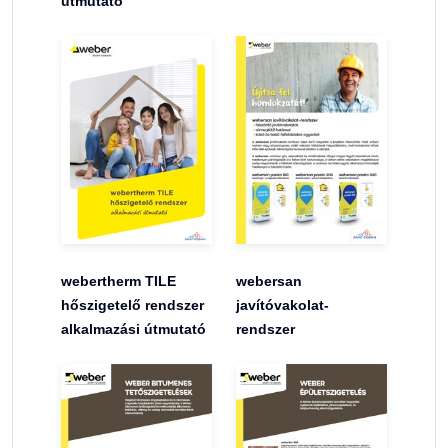
útmutató
webertherm TILE
webersan
hőszigetelő rendszer
javítóvakolat-
alkalmazási útmutató
rendszer