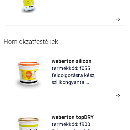
Homlokzatfestékek
weberton silicon
termékkód: f055
feldolgozásra kész,
szilikongyanta ...
weberton topDRY
termékkód: f900