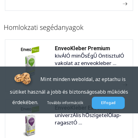
Homlokzati segédanyagok
EnveoKleber Premium
kivÁlÓ minŐsÉgŰ ÖntisztulÓ
vakolat az enveokleber ...
Mint minden weboldal, az eptar.hu is
sütiket használ a jobb és biztonságosabb működés
érdekében.
További információk
Elfogad
EnveoKleber Excellent
univerzÁlis hŐszigetelŐlap-
ragasztÓ ...