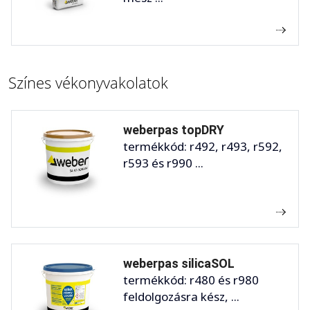
Színes vékonyvakolatok
weberpas topDRY
termékkód: r492, r493, r592,
r593 és r990 ...
weberpas silicaSOL
termékkód: r480 és r980
feldolgozásra kész, ...