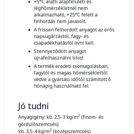
+5°C alatti alapfelületi és
léghőmérsékletnél nem
alkalmazható, +25°C felett a
felhordás nem javasolt.
A frissen felhordott anyagot az erős
napsugárzástól, fagy- és
csapadékhatástól óvni kell.
Szennyeződött anyagot
újrafelhasználni tilos!
A termék eredeti csomagolásban,
fagytól és magas hőmérséklettől
védve a gyártási időtől számított 6
hónapig használható fel.
Jó tudni
2
Anyagigény: kb. 2,5-3 kg/m
(finom- és
gördülőszemcsés)
2
kb. 3,5-4 kg/m
(középszemcsés)