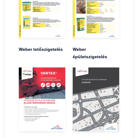
Weber tetőszigetelés
Weber
épületszigetelés