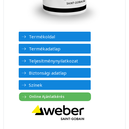
Termékoldal
Termékadatlap
Teljesítménynyilatkozat
Biztonsági adatlap
Színek