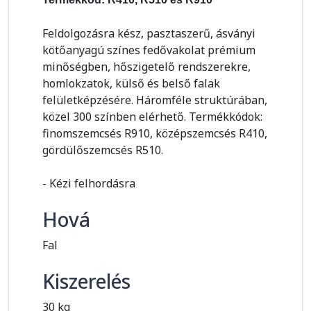
Feldolgozásra kész, pasztaszerű, ásványi
kötőanyagú színes fedővakolat prémium
minőségben, hőszigetelő rendszerekre,
homlokzatok, külső és belső falak
felületképzésére. Háromféle struktúrában,
közel 300 színben elérhető. Termékkódok:
finomszemcsés R910, középszemcsés R410,
gördülőszemcsés R510.
- Kézi felhordásra
Hová
Fal
Kiszerelés
30 kg