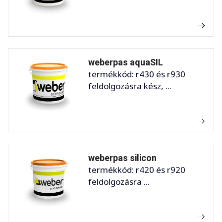
weberpas aquaSIL
termékkód: r430 és r930
feldolgozásra kész, ...
weberpas silicon
termékkód: r420 és r920
feldolgozásra ...