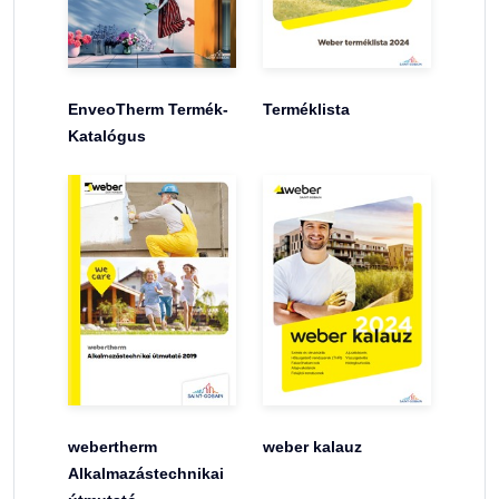
EnveoTherm Termék-
Terméklista
Katalógus
webertherm
weber kalauz
Alkalmazástechnikai