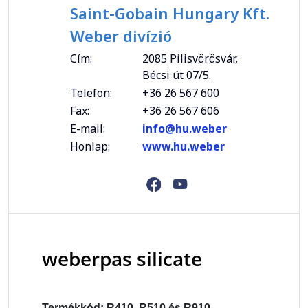
Saint-Gobain Hungary Kft.
Weber divízió
Cím:
2085 Pilisvörösvár,
Bécsi út 07/5.
Telefon:
+36 26 567 600
Fax:
+36 26 567 606
E-mail:
info@hu.weber
Honlap:
www.hu.weber
weberpas silicate
Termékkód: R410, R510 és R910