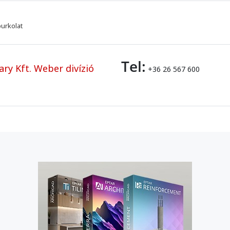
burkolat
Tel:
ry Kft. Weber divízió
+36 26 567 600