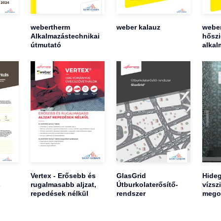
webertherm
weber kalauz
weber
Alkalmazástechnikai
hőszi
útmutató
alkal
Vertex - Erősebb és
GlasGrid
Hideg
s
rugalmasabb aljzat,
Útburkolaterősítő-
vízsz
repedések nélkül
rendszer
mego