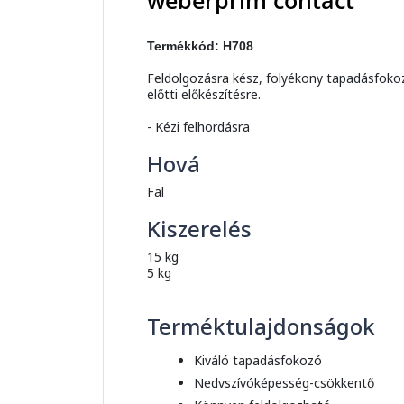
weberprim contact
Termékkód: H708
Feldolgozásra kész, folyékony tapadásfokoz
előtti előkészítésre.
- Kézi felhordásra
Hová
Fal
Kiszerelés
15 kg
5 kg
Terméktulajdonságok
Kiváló tapadásfokozó
Nedvszívóképesség-csökkentő