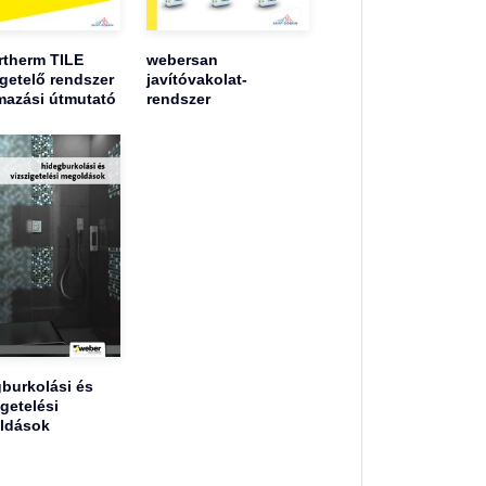
therm TILE
webersan
getelő rendszer
javítóvakolat-
mazási útmutató
rendszer
burkolási és
igetelési
ldások