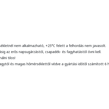
rsékletnél nem alkalmazható, +25°C felett a felhordás nem javasolt.
ásig az erős napsugárzástól, csapadék- és fagyhatástól óvni kell.
lni tilos!
gytól és magas hőmérséklettől védve a gyártási időtől számított 6 h