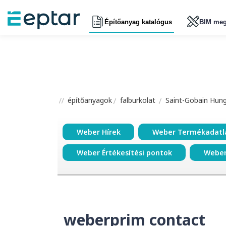
Építőanyag katalógus
BIM meg
építőanyagok
falburkolat
Saint-Gobain Hunga
Weber Hírek
Weber Termékadatl
Weber Értékesítési pontok
Weber
weberprim contact