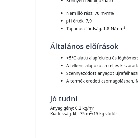
Könnyen feldolgozható
Nem illó rész: 70 m/m%
pH érték: 7,9
2
Tapadószilárdság: 1,8 N/mm
Általános előírások
+5°C alatti alapfelületi és léghőmé
A felkent alapozót a teljes kiszárad
Szennyeződött anyagot újrafelhaszná
A termék eredeti csomagolásban, fa
Jó tudni
2
Anyagigény: 0,2 kg/m
2
Kiadósság: kb. 75 m
/15 kg vödör