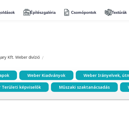
oldások
Építészgaléria
Csomópontok
Textúrák
ry Kft. Weber divízió
apok
Weber Kiadványok
Weber Irányelvek, út
 Területi képviselők
Műszaki szaktanácsadás