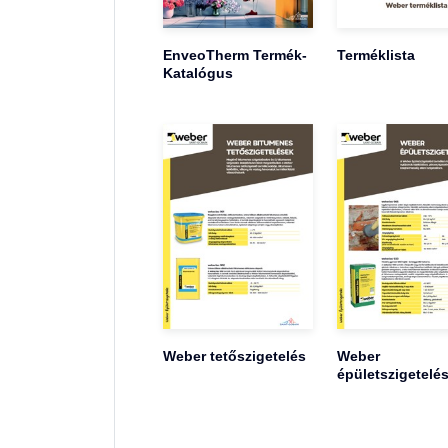
EnveoTherm Termék-
Terméklista
Katalógus
Weber tetőszigetelés
Weber
épületszigetelé