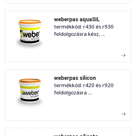
weberpas aquaSIL
termékkód: r430 és r930
feldolgozásra kész, ...
weberpas silicon
termékkód: r420 és r920
feldolgozásra ...