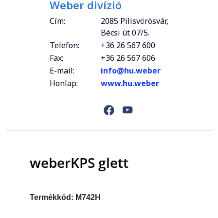
Weber divízió
Cím:
2085 Pilisvörösvár,
Bécsi út 07/5.
Telefon:
+36 26 567 600
Fax:
+36 26 567 606
E-mail:
info@hu.weber
Honlap:
www.hu.weber
weberKPS glett
Termékkód: M742H