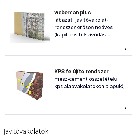
webersan plus
lábazati javítóvakolat-
rendszer erősen nedves
(kapilláris felszívódás ...
KPS felújító rendszer
mész-cement összetételű,
kps alapvakolatokon alapuló,
...
Javítóvakolatok