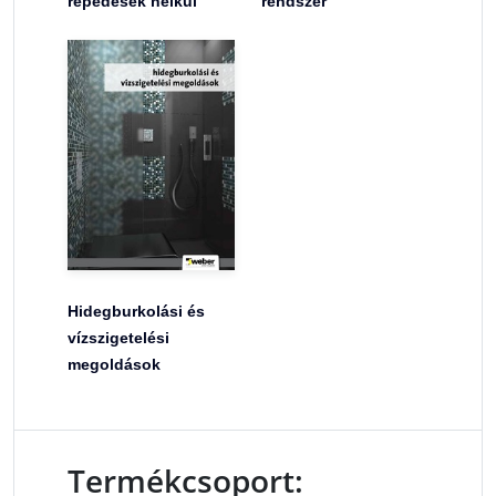
repedések nélkül
rendszer
Hidegburkolási és
vízszigetelési
megoldások
Termékcsoport: