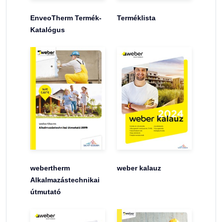
EnveoTherm Termék-
Terméklista
Katalógus
webertherm
weber kalauz
Alkalmazástechnikai
útmutató