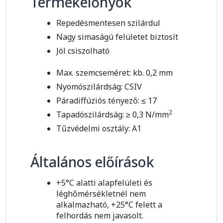
Termékelőnyök
Repedésmentesen szilárdul
Nagy simaságú felületet biztosít
Jól csiszolható
Max. szemcseméret: kb. 0,2 mm
Nyomószilárdság: CSIV
Páradiffúziós tényező: ≤ 17
2
Tapadószilárdság: ≥ 0,3 N/mm
Tűzvédelmi osztály: A1
Általános előírások
+5°C alatti alapfelületi és
léghőmérsékletnél nem
alkalmazható, +25°C felett a
felhordás nem javasolt.