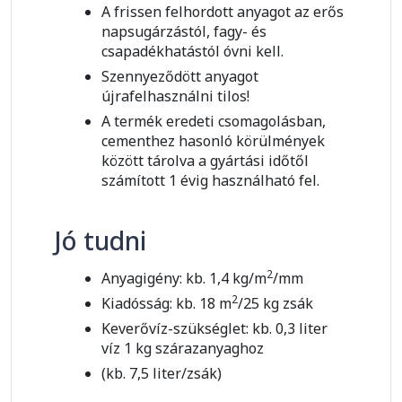
A frissen felhordott anyagot az erős
napsugárzástól, fagy- és
csapadékhatástól óvni kell.
Szennyeződött anyagot
újrafelhasználni tilos!
A termék eredeti csomagolásban,
cementhez hasonló körülmények
között tárolva a gyártási időtől
számított 1 évig használható fel.
Jó tudni
2
Anyagigény: kb. 1,4 kg/m
/mm
2
Kiadósság: kb. 18 m
/25 kg zsák
Keverővíz-szükséglet: kb. 0,3 liter
víz 1 kg szárazanyaghoz
(kb. 7,5 liter/zsák)