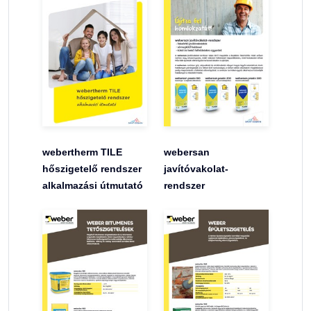
webertherm TILE
webersan
hőszigetelő rendszer
javítóvakolat-
alkalmazási útmutató
rendszer