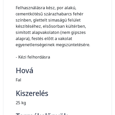
Felhasználásra kész, por alakú,
cementkötésű szárazhabarcs fehér
színben, glettelt simaságú felület
készítéséhez, elsősorban kültérben,
simított alapvakolaton (nem gipszes
alapra), festés előtt a vakolat
egyenetlenségeinek megszüntetésére.
- Kézi felhordásra
Hová
Fal
Kiszerelés
25 kg