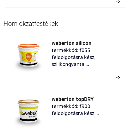
Homlokzatfestékek
weberton silicon
termékkód: f055
feldolgozásra kész,
szilikongyanta ...
weberton topDRY
termékkód: f900
feldolgozásra kész ...