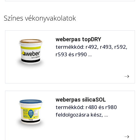
Színes vékonyvakolatok
weberpas topDRY
termékkód: r492, r493, r592,
r593 és r990 ...
weberpas silicaSOL
termékkód: r480 és r980
feldolgozásra kész, ...