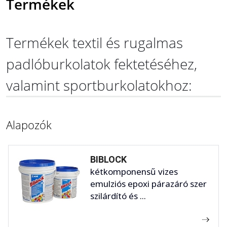
Termékek
Termékek textil és rugalmas
padlóburkolatok fektetéséhez,
valamint sportburkolatokhoz:
Alapozók
BIBLOCK
kétkomponensű vizes
emulziós epoxi párazáró szer
szilárdító és ...