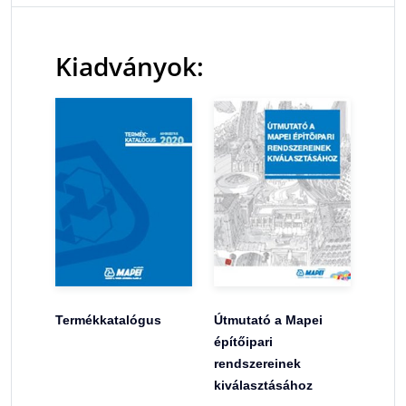
Kiadványok:
Termékkatalógus
Útmutató a Mapei
építőipari
rendszereinek
kiválasztásához