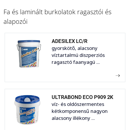
Fa és laminált burkolatok ragasztói és
alapozói
ADESILEX LC/R
gyorskötő, alacsony
víztartalmú diszperziós
ragasztó faanyagú ...
ULTRABOND ECO P909 2K
víz- és oldószermentes
kétkomponensű nagyon
alacsony illékony ...