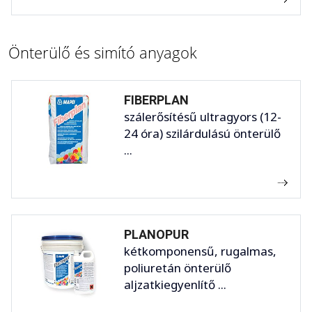
Önterülő és simító anyagok
FIBERPLAN
szálerősítésű ultragyors (12-
24 óra) szilárdulású önterülő
...
PLANOPUR
kétkomponensű, rugalmas,
poliuretán önterülő
aljzatkiegyenlítő ...