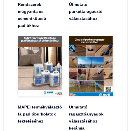
Rendszerek
Útmutató
műgyanta és
parkettaragasztó
cementkötésű
választásához
padlókhoz
MAPEI termékválasztó
Útmutató
fa padlóburkolatok
ragasztóanyagok
fektetéséhez
választásához
kerámia