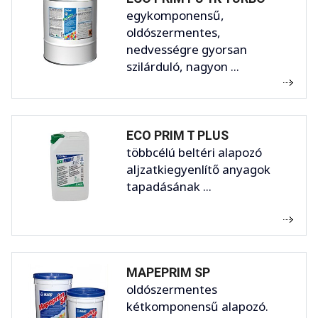
egykomponensű,
oldószermentes,
nedvességre gyorsan
szilárduló, nagyon ...
ECO PRIM T PLUS
többcélú beltéri alapozó
aljzatkiegyenlítő anyagok
tapadásának ...
MAPEPRIM SP
oldószermentes
kétkomponensű alapozó.