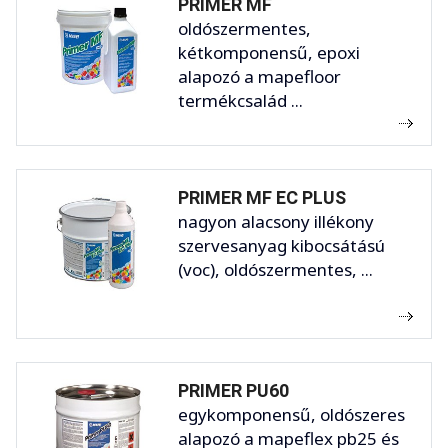
PRIMER MF
oldószermentes,
kétkomponensű, epoxi
alapozó a mapefloor
termékcsalád ...
PRIMER MF EC PLUS
nagyon alacsony illékony
szervesanyag kibocsátású
(voc), oldószermentes, ...
PRIMER PU60
egykomponensű, oldószeres
alapozó a mapeflex pb25 és