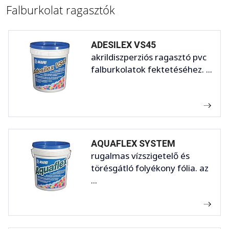
Falburkolat ragasztók
ADESILEX VS45
akrildiszperziós ragasztó pvc
falburkolatok fektetéséhez. ...
AQUAFLEX SYSTEM
rugalmas vízszigetelő és
törésgátló folyékony fólia. az
...