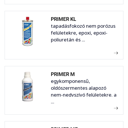
PRIMER KL
tapadásfokozó nem porózus
felületekre, epoxi, epoxi-
poliuretán és ...
PRIMER M
egykomponensű,
oldószermentes alapozó
nem-nedvszívó felületekre. a
...