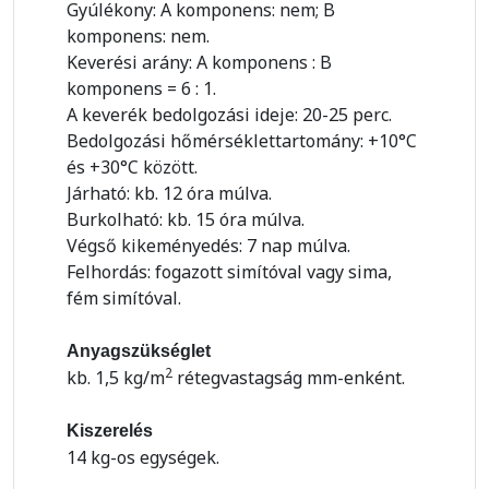
Gyúlékony: A komponens: nem; B
komponens: nem.
Keverési arány: A komponens : B
komponens = 6 : 1.
A keverék bedolgozási ideje: 20-25 perc.
Bedolgozási hőmérséklettartomány: +10°C
és +30°C között.
Járható: kb. 12 óra múlva.
Burkolható: kb. 15 óra múlva.
Végső kikeményedés: 7 nap múlva.
Felhordás: fogazott simítóval vagy sima,
fém simítóval.
Anyagszükséglet
2
kb. 1,5 kg/m
rétegvastagság mm-enként.
Kiszerelés
14 kg-os egységek.