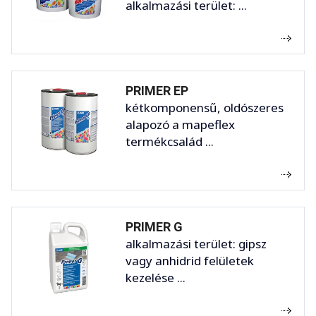
alkalmazási terület: ...
PRIMER EP
kétkomponensű, oldószeres
alapozó a mapeflex
termékcsalád ...
PRIMER G
alkalmazási terület: gipsz
vagy anhidrid felületek
kezelése ...