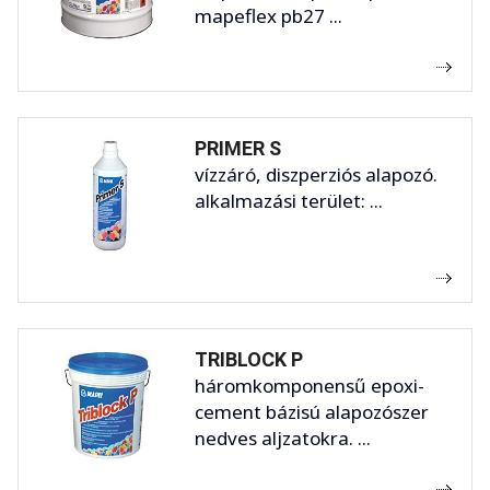
mapeflex pb27 ...
PRIMER S
vízzáró, diszperziós alapozó.
alkalmazási terület: ...
TRIBLOCK P
háromkomponensű epoxi-
cement bázisú alapozószer
nedves aljzatokra. ...