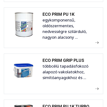
ECO PRIM PU 1K
egykomponensű,
oldószermentes,
nedvességre szilárduló,
nagyon alacsony ...
ECO PRIM GRIP PLUS
többcélú tapadásfokozó
alapozó vakolatokhoz,
simítóanyagokhoz és ...
ECO PRIM PU 1K TURBO