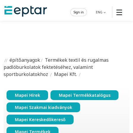
☰
Sign in
ENG
építőanyagok
Termékek textil és rugalmas
padlóburkolatok fektetéséhez, valamint
sportburkolatokhoz
Mapei Kft.
Mapei Hírek
Mapei Termékkatalógus
Mapei Szakmai kiadványok
Mapei Kereskedőkereső
Mapei Termékek