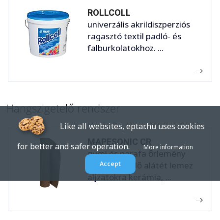
ROLLCOLL
univerzális akrildiszperziós
ragasztó textil padló- és
falburkolatokhoz. ...
Hangszigetelő rendszer
Like all websites, eptar.hu uses cookies
MAPESONIC CR
for better and safer operation.
More information
gumi és parafa őrlemény
hangszigetelő alátét lemez
Accept
aljzatokra kerámia, ...