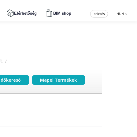
Elérhetőség
BIM shop
belépés
HUN
t.
edőkereső
Mapei Termékek