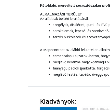
Kétoldalú, merevített ragasztószalag prof
ALKALMAZÁSI TERÜLET
Az alábbiak beltéri lerakásánál:
szegélyek, díszlécek, gumi- és PVC p
sarokelemek, lépcső- és sarokvédő
tartós burkolatok és szövetanyagok 
A Mapecontact az alábbi felületeken alkal
cementalapú aljzatok (beton, hagyo
meglévő kerámia- vagy kőanyagú bu
faanyagú padlók (parketta, forgács
meglévő festés, tapéta, üveggyapo
Kiadványok: