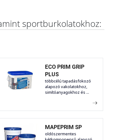
lamint sportburkolatokhoz:
ECO PRIM GRIP
PLUS
többcélú tapadásfokozó
alapozó vakolatokhoz,
simítóanyagokhoz és ...
MAPEPRIM SP
oldószermentes
kétkomponensű alapozó.