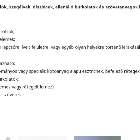
ilok, szegélyek, díszlécek, ellenálló burkolatok és szövetanyagok
rofilok;
 elemek;
lépcsőre, ívelt felületre, vagy egyéb olyan helyekre történő lerakásá
mazható:
mányos vagy speciális kötőanyag alapú esztrichek, befejező rétegek
rkolatok;
lemez vagy rétegelt lemez);
t szövetek