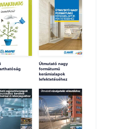
i
Útmutató nagy
arthatóság
formátumú
kerámialapok
lefektetéséhez