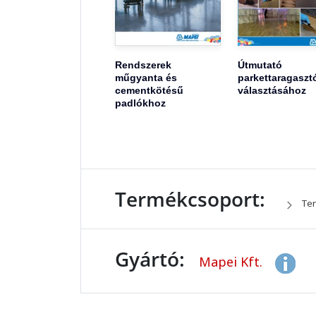
Rendszerek
Útmutató
műgyanta és
parkettaragaszt
cementkötésű
választásához
padlókhoz
Termékcsoport:
Ter
Gyártó:
Mapei Kft.