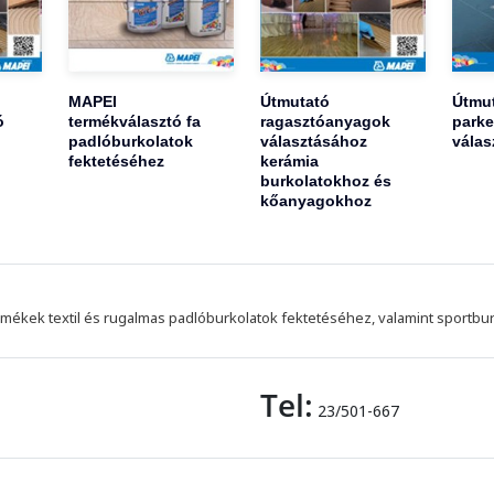
MAPEI
Útmutató
Útmu
ó
termékválasztó fa
ragasztóanyagok
parke
padlóburkolatok
választásához
válas
fektetéséhez
kerámia
burkolatokhoz és
kőanyagokhoz
mékek textil és rugalmas padlóburkolatok fektetéséhez, valamint sportbu
Tel:
23/501-667