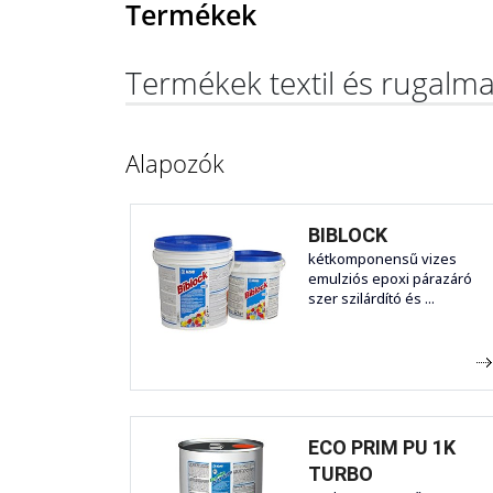
Termékek
Termékek textil és rugalm
Alapozók
BIBLOCK
kétkomponensű vizes
emulziós epoxi párazáró
szer szilárdító és ...
ECO PRIM PU 1K
TURBO