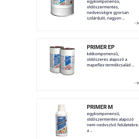
egykomponensű,
oldószermentes,
nedvességre gyorsan
szilárduló, nagyon ...
PRIMER EP
kétkomponensű,
oldószeres alapozó a
mapeflex termékcsalád ...
PRIMER M
egykomponensű,
oldószermentes alapozó
nem-nedvszívó felületekre.
a ...