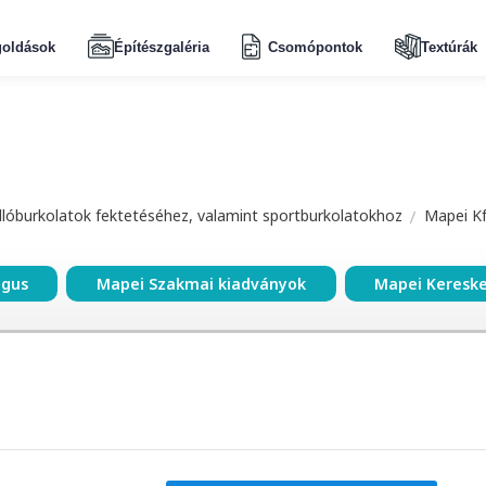
oldások
Építészgaléria
Csomópontok
Textúrák
dlóburkolatok fektetéséhez, valamint sportburkolatokhoz
Mapei Kf
ógus
Mapei Szakmai kiadványok
Mapei Keresk