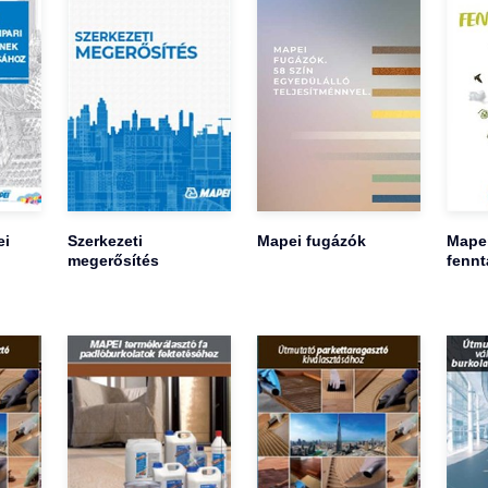
ei
Szerkezeti
Mapei fugázók
Mape
megerősítés
fennt