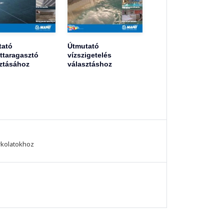
tató
Útmutató
ttaragasztó
vízszigetelés
ztásához
választáshoz
rkolatokhoz