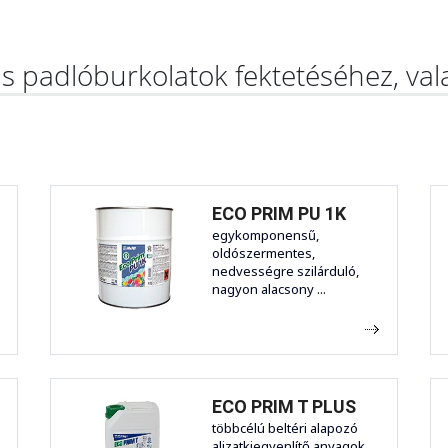
as padlóburkolatok fektetéséhez, va
ECO PRIM PU 1K
egykomponensű,
oldószermentes,
nedvességre szilárduló,
nagyon alacsony ...
ECO PRIM T PLUS
többcélú beltéri alapozó
aljzatkiegyenlítő anyagok