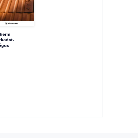
therm
kadat-
ógus