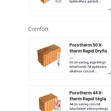
építéséhez ajánlott ...
Comfort
Porotherm 50 X-
therm Rapid Dryfix
...
50 cm vastag, egyrétegű
teherhordó fal építésére
alkalmas csiszolt ...
Porotherm 44 X-
therm Rapid tégla
44 cm vastag csiszolt
falazóelem vékonyrétegű