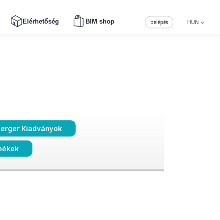
Elérhetőség
BIM shop
belépés
HUN
erger Kiadványok
mékek