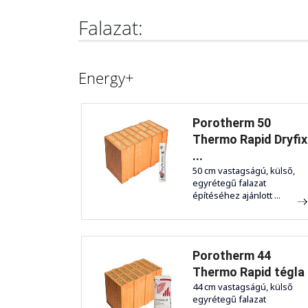
Falazat:
Energy+
Porotherm 50
Thermo Rapid Dryfix
...
50 cm vastagságú, külső,
egyrétegű falazat
építéséhez ajánlott ...
Porotherm 44
Thermo Rapid tégla
44 cm vastagságú, külső
egyrétegű falazat