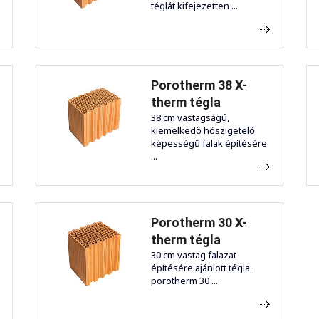
téglát kifejezetten ...
Porotherm 38 X-
therm tégla
38 cm vastagságú,
kiemelkedő hőszigetelő
képességű falak építésére
...
Porotherm 30 X-
therm tégla
30 cm vastag falazat
építésére ajánlott tégla.
porotherm 30 ...