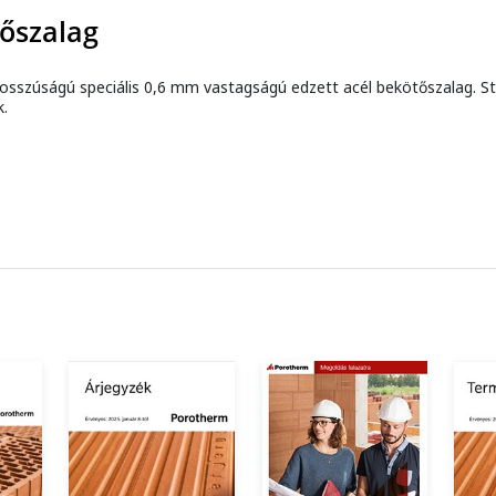
őszalag
sszúságú speciális 0,6 mm vastagságú edzett acél bekötőszalag. Stat
k.