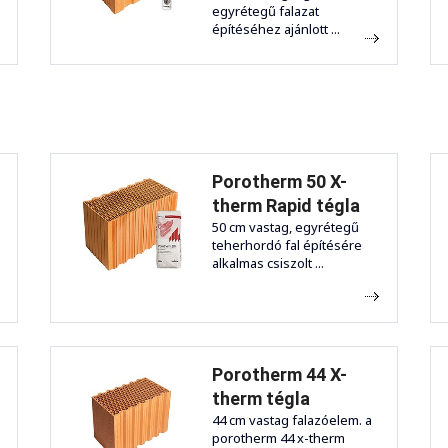
egyrétegű falazat
építéséhez ajánlott ...
Porotherm 50 X-
therm Rapid tégla
50 cm vastag, egyrétegű
teherhordó fal építésére
alkalmas csiszolt ...
Porotherm 44 X-
therm tégla
44 cm vastag falazóelem. a
porotherm 44 x-therm