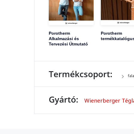
Porotherm
Porotherm
Alkalmazási és
termékkatalógu
Tervezési Útmutató
Termékcsoport:
fal
Gyártó:
Wienerberger Tégla