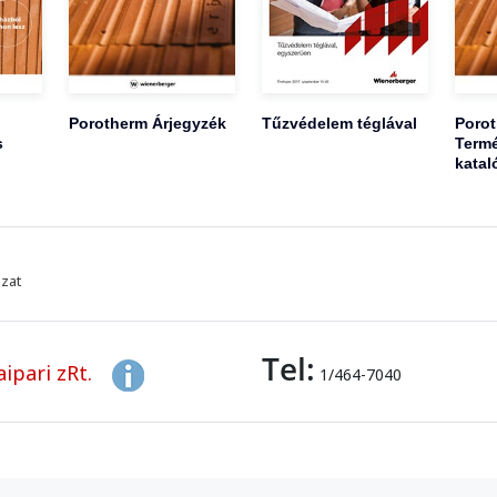
Porotherm Árjegyzék
Tűzvédelem téglával
Poro
s
Termé
katal
azat
Tel:
ipari zRt.
1/464-7040