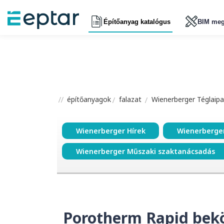
Építőanyag katalógus
BIM meg
építőanyagok
falazat
Wienerberger Téglaipar
Wienerberger Hírek
Wienerberge
Wienerberger Műszaki szaktanácsadás
Porotherm Rapid bek