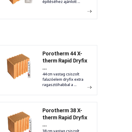
építéséhez ajánlott ...
Porotherm 44 X-
therm Rapid Dryfix
...
44 cm vastag csiszolt
falazóelem dryfix extra
ragasztóhabbal a ...
Porotherm 38 X-
therm Rapid Dryfix
...
38 cm vastag csiszolt