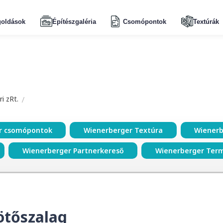
oldások
Építészgaléria
Csomópontok
Textúrák
i zRt.
r csomópontok
Wienerberger Textúra
Wienerb
Wienerberger Partnerkereső
Wienerberger Ter
ötőszalag