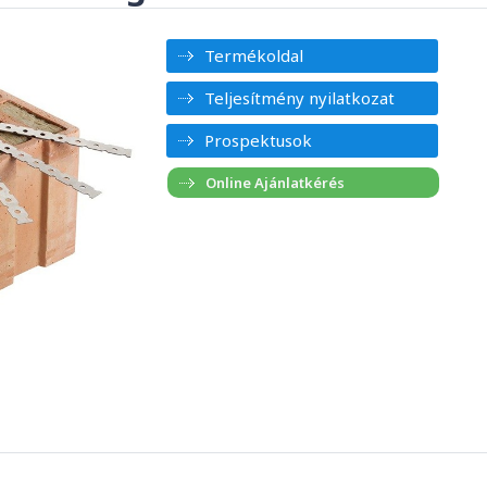
Termékoldal
Teljesítmény nyilatkozat
Prospektusok