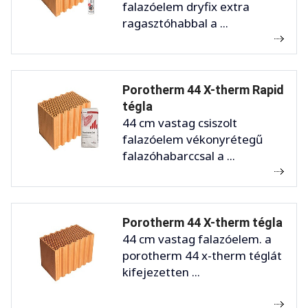
falazóelem dryfix extra
ragasztóhabbal a ...
Porotherm 44 X-therm Rapid
tégla
44 cm vastag csiszolt
falazóelem vékonyrétegű
falazóhabarccsal a ...
Porotherm 44 X-therm tégla
44 cm vastag falazóelem. a
porotherm 44 x-therm téglát
kifejezetten ...