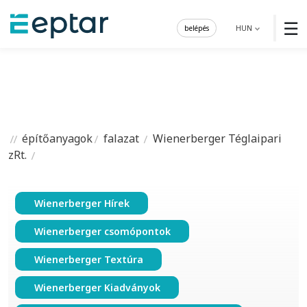
☰
belépés
HUN
építőanyagok
falazat
Wienerberger Téglaipari
zRt.
Wienerberger Hírek
Wienerberger csomópontok
Wienerberger Textúra
Wienerberger Kiadványok