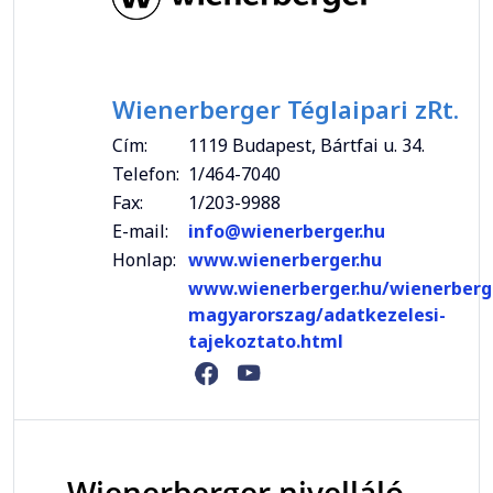
Wienerberger Téglaipari zRt.
Cím:
1119 Budapest, Bártfai u. 34.
Telefon:
1/464-7040
Fax:
1/203-9988
E-mail:
info@wienerberger.hu
Honlap:
www.wienerberger.hu
www.wienerberger.hu/wienerberg
magyarorszag/adatkezelesi-
tajekoztato.html
Wienerberger nivelláló