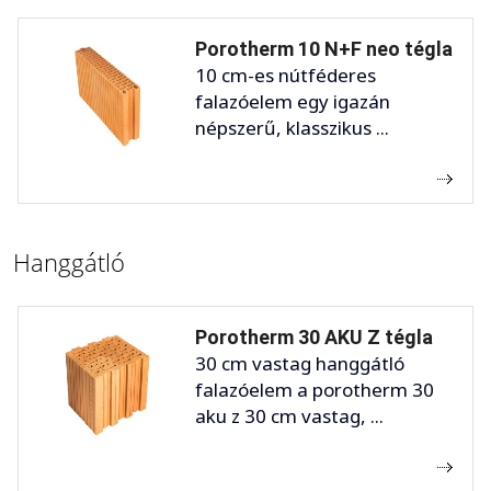
Porotherm 10 N+F neo tégla
10 cm-es nútféderes
falazóelem egy igazán
népszerű, klasszikus ...
Hanggátló
Porotherm 30 AKU Z tégla
30 cm vastag hanggátló
falazóelem a porotherm 30
aku z 30 cm vastag, ...