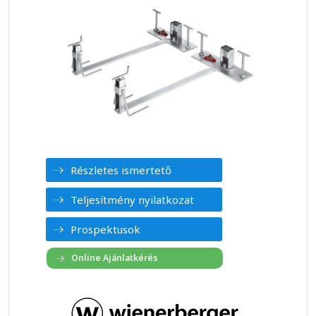
Részletes ismertető
Teljesítmény nyilatkozat
Prospektusok