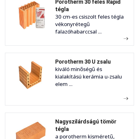
Porotherm 30 feles Rapid
tégla
30 cm-es csiszolt feles tégla
vékonyrétegű
falazóhabarccsal ...
Porotherm 30 U zsalu
kiváló minőségű és
kialakítású kerámia u-zsalu
elem ...
Nagyszilárdságú tömör
tégla
a porotherm kisméretű,