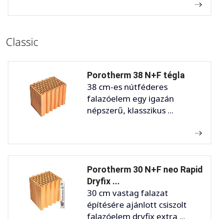
Classic
Porotherm 38 N+F tégla
38 cm-es nútféderes
falazóelem egy igazán
népszerű, klasszikus ...
Porotherm 30 N+F neo Rapid
Dryfix ...
30 cm vastag falazat
építésére ajánlott csiszolt
falazóelem dryfix extra ...