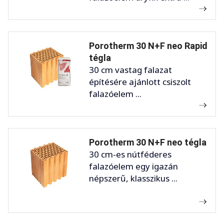
Porotherm 30 N+F neo Rapid
tégla
30 cm vastag falazat
építésére ajánlott csiszolt
falazóelem ...
Porotherm 30 N+F neo tégla
30 cm-es nútféderes
falazóelem egy igazán
népszerű, klasszikus ...