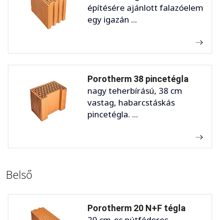
építésére ajánlott falazóelem
egy igazán ...
Porotherm 38 pincetégla
nagy teherbírású, 38 cm
vastag, habarcstáskás
pincetégla. ...
Belső
Porotherm 20 N+F tégla
20 cm-es nútféderes