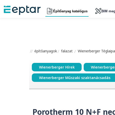
Építőanyag katalógus
BIM meg
építőanyagok
falazat
Wienerberger Téglaipar
Wienerberger Hírek
Wienerberge
Wienerberger Műszaki szaktanácsadás
Porotherm 10 N+F neo