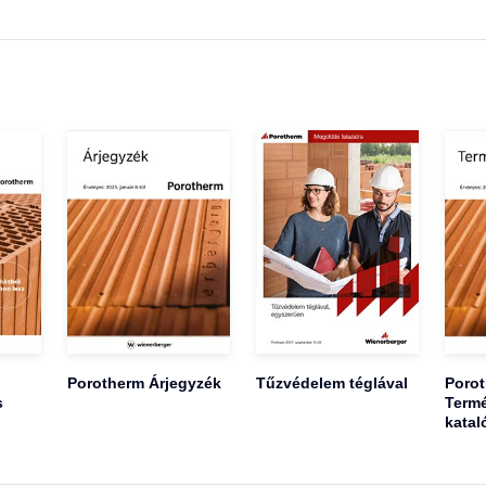
Porotherm Árjegyzék
Tűzvédelem téglával
Poro
s
Termé
katal