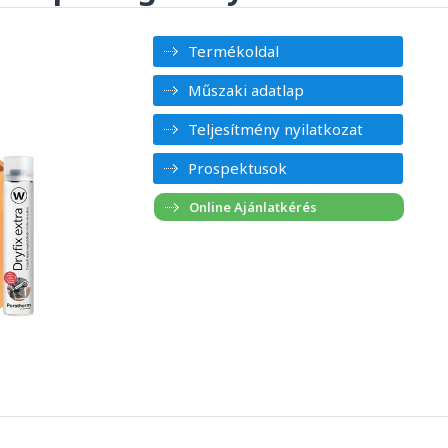
Termékoldal
Műszaki adatlap
Teljesítmény nyilatkozat
Prospektusok