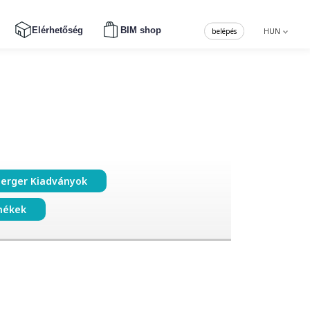
Elérhetőség
BIM shop
belépés
HUN
erger Kiadványok
mékek