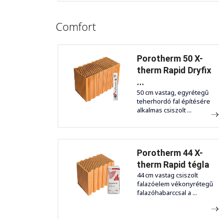
Comfort
Porotherm 50 X-
therm Rapid Dryfix
...
50 cm vastag, egyrétegű
teherhordó fal építésére
alkalmas csiszolt ...
Porotherm 44 X-
therm Rapid tégla
44 cm vastag csiszolt
falazóelem vékonyrétegű
falazóhabarccsal a ...