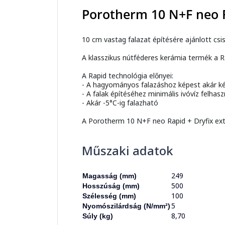
Porotherm 10 N+F neo R
10 cm vastag falazat építésére ajánlott csi
A klasszikus nútféderes kerámia termék a Rap
A Rapid technológia előnyei:
- A hagyományos falazáshoz képest akár ké
- A falak építéséhez minimális ivóvíz felha
- Akár -5°C-ig falazható
A Porotherm 10 N+F neo Rapid + Dryfix extr
Műszaki adatok
249
Magasság (mm)
500
Hosszúság (mm)
100
Szélesség (mm)
5
Nyomószilárdság (N/mm²)
8,70
Súly (kg)