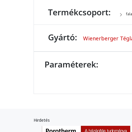
Termékcsoport:
fal
Gyártó:
Wienerberger Tégla
Paraméterek:
Hirdetés