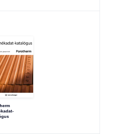
therm
kadat-
ógus