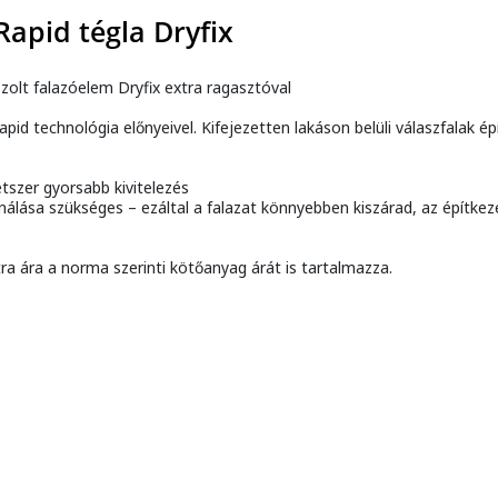
apid tégla Dryfix
szolt falazóelem Dryfix extra ragasztóval
id technológia előnyeivel. Kifejezetten lakáson belüli válaszfalak épí
tszer gyorsabb kivitelezés
sználása szükséges – ezáltal a falazat könnyebben kiszárad, az építk
a ára a norma szerinti kötőanyag árát is tartalmazza.