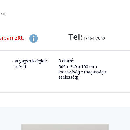
azat
Tel:
ipari zRt.
1/464-7040
2
- anyagszükséglet:
8 db/m
- méret:
500 x 249 x 100 mm
(hosszúság x magasság x
szélesség)