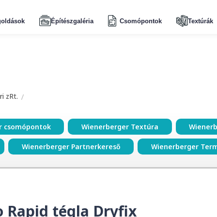
oldások
Építészgaléria
Csomópontok
Textúrák
i zRt.
r csomópontok
Wienerberger Textúra
Wienerb
Wienerberger Partnerkereső
Wienerberger Ter
 Rapid tégla Dryfix