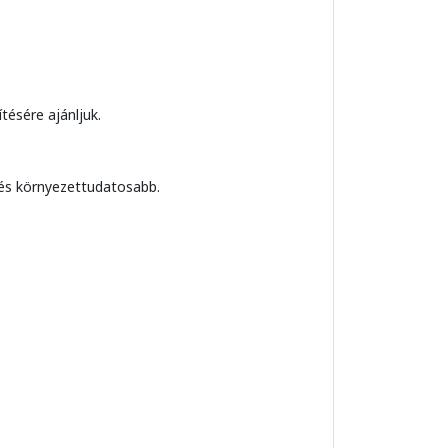
tésére ajánljuk.
ezés környezettudatosabb.