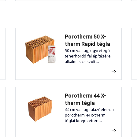
Porotherm 50 X-
therm Rapid tégla
50 cm vastag, egyrétegű
teherhordó fal építésére
alkalmas csiszolt ...
Porotherm 44 X-
therm tégla
44 cm vastag falazóelem. a
porotherm 44 x-therm
téglát kifejezetten ...