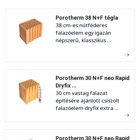
Porotherm 38 N+F tégla
38 cm-es nútféderes
falazóelem egy igazán
népszerű, klasszikus ...
Porotherm 30 N+F neo Rapid
Dryfix ...
30 cm vastag falazat
építésére ajánlott csiszolt
falazóelem dryfix extra ...
Porotherm 30 N+F neo Rapid