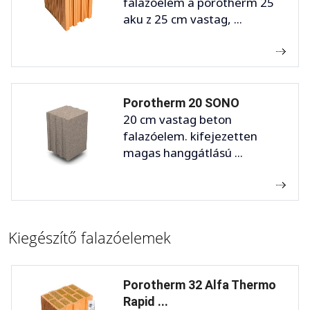
falazóelem a porotherm 25
aku z 25 cm vastag, ...
Porotherm 20 SONO
20 cm vastag beton
falazóelem. kifejezetten
magas hanggátlású ...
Kiegészítő falazóelemek
Porotherm 32 Alfa Thermo
Rapid ...