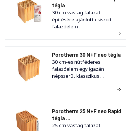
tégla
30 cm vastag falazat
építésére ajánlott csiszolt
falazóelem ...
Porotherm 30 N+F neo tégla
30 cm-es nútféderes
falazóelem egy igazán
népszerű, klasszikus ...
Porotherm 25 N+F neo Rapid
tégla ...
25 cm vastag falazat