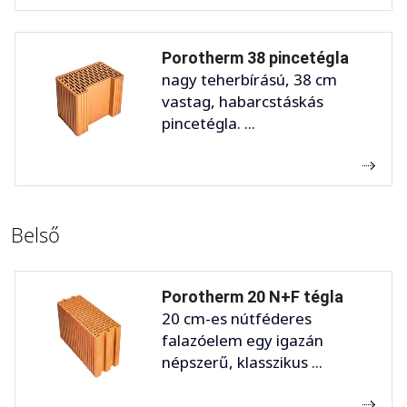
Porotherm 38 pincetégla
nagy teherbírású, 38 cm
vastag, habarcstáskás
pincetégla. ...
Belső
Porotherm 20 N+F tégla
20 cm-es nútféderes
falazóelem egy igazán
népszerű, klasszikus ...