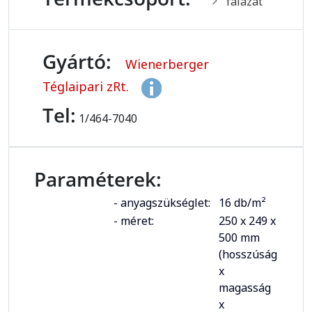
falazat
Gyártó:
Wienerberger
Téglaipari zRt.
Tel:
1/464-7040
Paraméterek:
- anyagszükséglet:
16 db/m²
- méret:
250 x 249 x
500 mm
(hosszúság
x
magasság
x