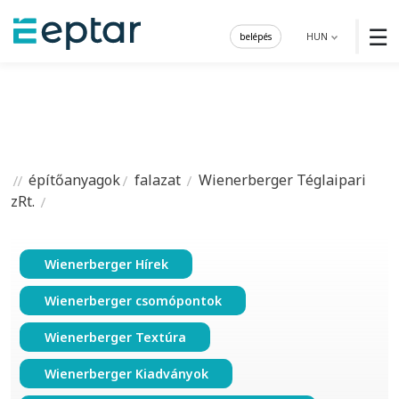
☰
belépés
HUN
építőanyagok
falazat
Wienerberger Téglaipari
zRt.
Wienerberger Hírek
Wienerberger csomópontok
Wienerberger Textúra
Wienerberger Kiadványok