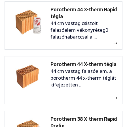
Porotherm 44 X-therm Rapid
tégla
44 cm vastag csiszolt
falazóelem vékonyrétegű
falazóhabarccsal a ...
Porotherm 44 X-therm tégla
44 cm vastag falazóelem. a
porotherm 44 x-therm téglát
kifejezetten ...
Porotherm 38 X-therm Rapid
Dryfix ...