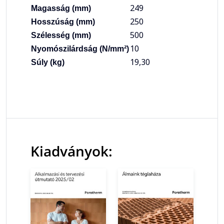
249
Magasság (mm)
250
Hosszúság (mm)
500
Szélesség (mm)
10
Nyomószilárdság (N/mm²)
19,30
Súly (kg)
Kiadványok: