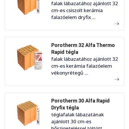
falak lábazatához ajánlott 32
cm-es csiszolt kerámia
falazóelem dryfix ...
Porotherm 32 Alfa Thermo
Rapid tégla
falak lábazatához ajánlott 32
cm-es kerámia falazóelem
vékonyrétegű ...
Porotherm 30 Alfa Rapid
Dryfix tégla
téglafalak lábazatának
ajánlott 30 cm-es
hőszigeteléssel töltött ...