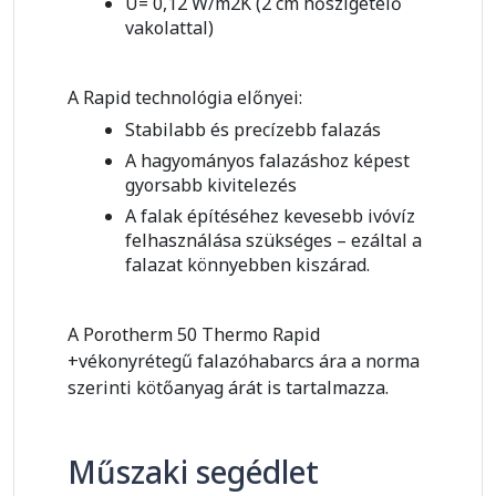
U= 0,12 W/m2K (2 cm hőszigetelő
vakolattal)
A Rapid technológia előnyei:
Stabilabb és precízebb falazás
A hagyományos falazáshoz képest
gyorsabb kivitelezés
A falak építéséhez kevesebb ivóvíz
felhasználása szükséges – ezáltal a
falazat könnyebben kiszárad.
A Porotherm 50 Thermo Rapid
+vékonyrétegű falazóhabarcs ára a norma
szerinti kötőanyag árát is tartalmazza.
Műszaki segédlet