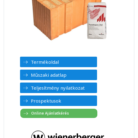
Termékoldal
Műszaki adatlap
Teljesítmény nyilatkozat
Prospektusok