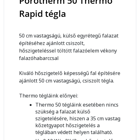
Porotherm 50 Thermo
Rapid tégla
50 cm vastagságú, külső egyrétegű falazat
építéséhez ajánlott csiszolt,
hőszigeteléssel töltött falazóelem vékony
falazóhabarccsal
Kiváló hőszigetelő képességű fal építésére
ajánlott 50 cm vastagságú, csiszolt tégla.
Thermo tégláink előnyei:
Thermo 50 tégláink esetében nincs
szükség a falazat külső
szigetelésére, hiszen a 35 cm vastag
kőzetgyapot hőszigetelés a
téglában védett helyen található.