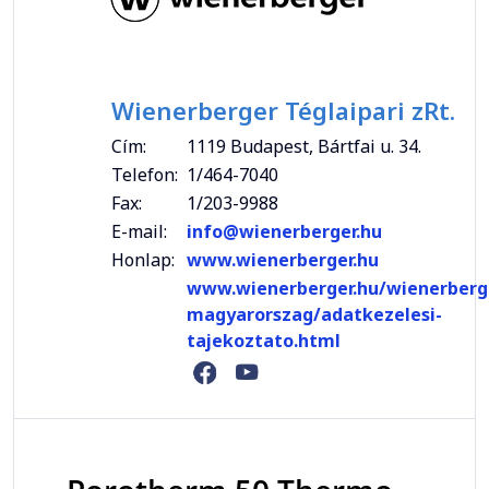
Wienerberger Téglaipari zRt.
Cím:
1119 Budapest, Bártfai u. 34.
Telefon:
1/464-7040
Fax:
1/203-9988
E-mail:
info@wienerberger.hu
Honlap:
www.wienerberger.hu
www.wienerberger.hu/wienerberg
magyarorszag/adatkezelesi-
tajekoztato.html