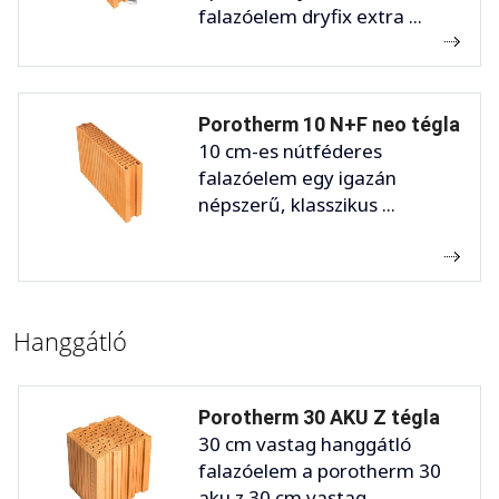
falazóelem dryfix extra ...
Porotherm 10 N+F neo tégla
10 cm-es nútféderes
falazóelem egy igazán
népszerű, klasszikus ...
Hanggátló
Porotherm 30 AKU Z tégla
30 cm vastag hanggátló
falazóelem a porotherm 30
aku z 30 cm vastag, ...