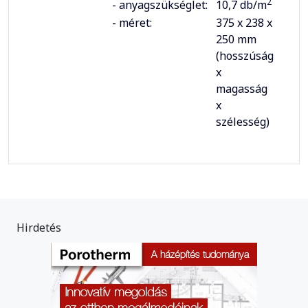
2
- anyagszükséglet:
10,7 db/m
- méret:
375 x 238 x
250 mm
(hosszúság
x
magasság
x
szélesség)
Hirdetés