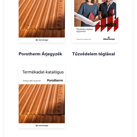
Porotherm Árjegyzék
Tűzvédelem téglával