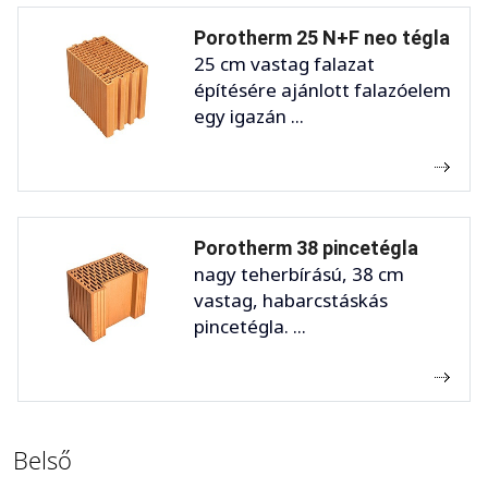
Porotherm 25 N+F neo tégla
25 cm vastag falazat
építésére ajánlott falazóelem
egy igazán ...
Porotherm 38 pincetégla
nagy teherbírású, 38 cm
vastag, habarcstáskás
pincetégla. ...
Belső