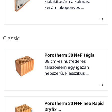
kialakítására alkalmas,
kerámiaköpenyes ...
Classic
Porotherm 38 N+F tégla
38 cm-es nútféderes
falazóelem egy igazán
népszerű, klasszikus ...
Porotherm 30 N+F neo Rapid
Dryfix ...