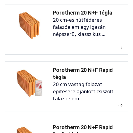
Porotherm 20 N+F tégla
20 cm-es nútféderes
falazóelem egy igazán
népszerű, klasszikus ...
Porotherm 20 N+F Rapid
tégla
20 cm vastag falazat
építésére ajánlott csiszolt
falazóelem ...
Porotherm 20 N+F Rapid