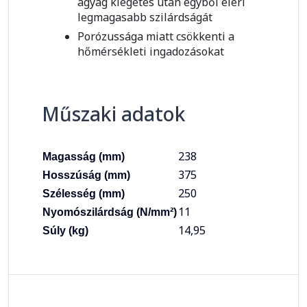
agyag kiégetés után egyből eléri
legmagasabb szilárdságát
Porózussága miatt csökkenti a
hőmérsékleti ingadozásokat
Műszaki adatok
238
Magasság (mm)
375
Hosszúság (mm)
250
Szélesség (mm)
11
Nyomószilárdság (N/mm²)
14,95
Súly (kg)