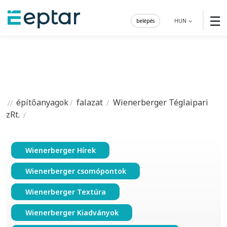
☰
belépés
HUN
építőanyagok
falazat
Wienerberger Téglaipari
zRt.
Wienerberger Hírek
Wienerberger csomópontok
Wienerberger Textúra
Wienerberger Kiadványok