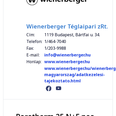
Wienerberger Téglaipari zRt.
Cím:
1119 Budapest, Bártfai u. 34.
Telefon:
1/464-7040
Fax:
1/203-9988
E-mail:
info@wienerberger.hu
Honlap:
www.wienerberger.hu
www.wienerberger.hu/wienerberg
magyarorszag/adatkezelesi-
tajekoztato.html