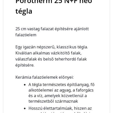
Porotherm 25 N+F neo
tégla
25 cm vastag falazat építésére ajánlott
falazóelem
Egy igazán népszerű, klasszikus tégla.
Kiválóan alkalmas vázkitöltő falak,
válaszfalak és belső teherhordó falak
építésére.
Kerámia falazóelemek előnyei:
A tégla természetes építőanyag, fő
alkotóelemei az agyag, a faforgács
és a víz, amelyek közvetlenül a
természetből származnak
Hosszú élettartalmúak, hiszen az