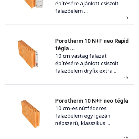
építésére ajánlott csiszolt
falazóelem ...
Porotherm 10 N+F neo Rapid
tégla ...
10 cm vastag falazat
építésére ajánlott csiszolt
falazóelem dryfix extra ...
Porotherm 10 N+F neo tégla
10 cm-es nútféderes
falazóelem egy igazán
népszerű, klasszikus ...