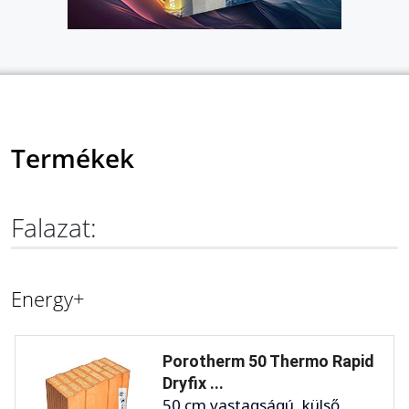
Termékek
Falazat:
Energy+
Porotherm 50 Thermo Rapid
Dryfix ...
50 cm vastagságú, külső,