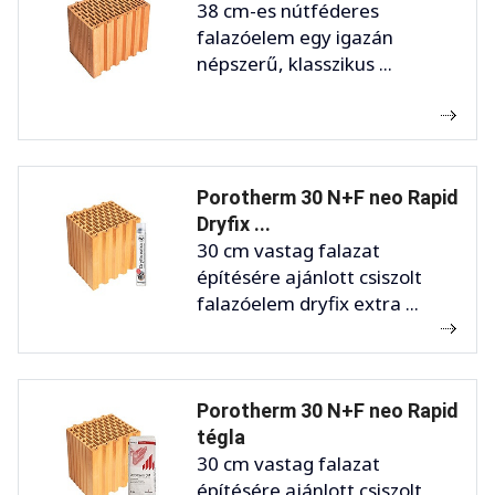
38 cm-es nútféderes
falazóelem egy igazán
népszerű, klasszikus ...
Porotherm 30 N+F neo Rapid
Dryfix ...
30 cm vastag falazat
építésére ajánlott csiszolt
falazóelem dryfix extra ...
Porotherm 30 N+F neo Rapid
tégla
30 cm vastag falazat
építésére ajánlott csiszolt