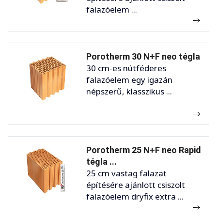
falazóelem ...
Porotherm 30 N+F neo tégla
30 cm-es nútféderes
falazóelem egy igazán
népszerű, klasszikus ...
Porotherm 25 N+F neo Rapid
tégla ...
25 cm vastag falazat
építésére ajánlott csiszolt
falazóelem dryfix extra ...