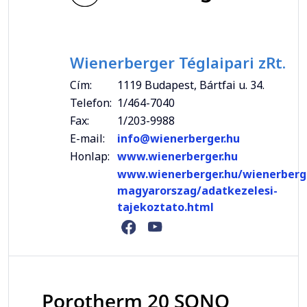
Wienerberger Téglaipari zRt.
Cím:
1119 Budapest, Bártfai u. 34.
Telefon:
1/464-7040
Fax:
1/203-9988
E-mail:
info@wienerberger.hu
Honlap:
www.wienerberger.hu
www.wienerberger.hu/wienerberg
magyarorszag/adatkezelesi-
tajekoztato.html
Porotherm 20 SONO