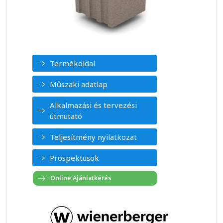
Termékoldal
Műszaki adatlap
Alkalmazási és tervezési
útmutató
Teljesítmény nyilatkozat
Prospektusok