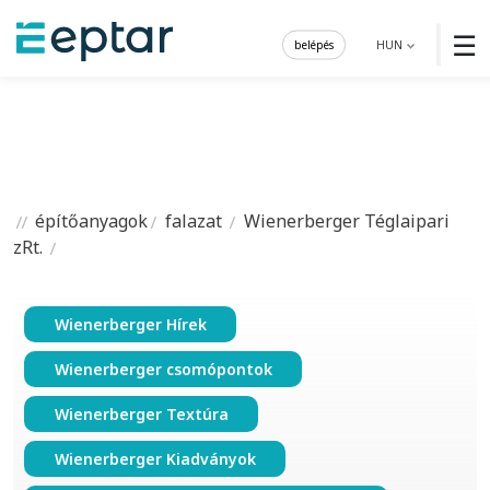
☰
belépés
HUN
építőanyagok
falazat
Wienerberger Téglaipari
zRt.
Wienerberger Hírek
Wienerberger csomópontok
Wienerberger Textúra
Wienerberger Kiadványok