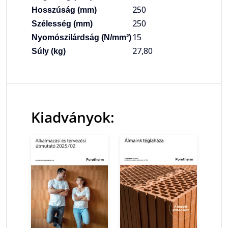
250
Hosszúság (mm)
250
Szélesség (mm)
15
Nyomószilárdság (N/mm²)
27,80
Súly (kg)
Kiadványok: