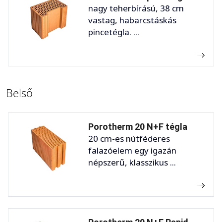
nagy teherbírású, 38 cm
vastag, habarcstáskás
pincetégla. ...
Belső
Porotherm 20 N+F tégla
20 cm-es nútféderes
falazóelem egy igazán
népszerű, klasszikus ...