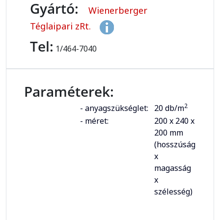
Gyártó:
Wienerberger
Téglaipari zRt.
Tel:
1/464-7040
Paraméterek:
2
- anyagszükséglet:
20 db/m
- méret:
200 x 240 x
200 mm
(hosszúság
x
magasság
x
szélesség)