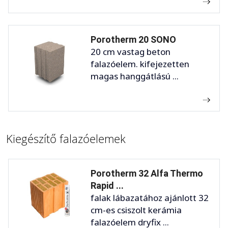
Porotherm 20 SONO
20 cm vastag beton
falazóelem. kifejezetten
magas hanggátlású ...
Kiegészítő falazóelemek
Porotherm 32 Alfa Thermo
Rapid ...
falak lábazatához ajánlott 32
cm-es csiszolt kerámia
falazóelem dryfix ...