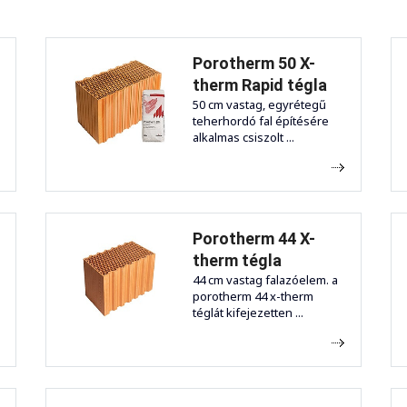
Porotherm 50 X-
therm Rapid tégla
50 cm vastag, egyrétegű
teherhordó fal építésére
alkalmas csiszolt ...
Porotherm 44 X-
therm tégla
44 cm vastag falazóelem. a
porotherm 44 x-therm
téglát kifejezetten ...