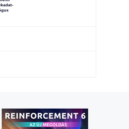
kadat-
ógus