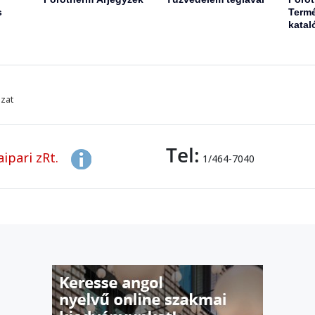
s
Termé
katal
azat
Tel:
ipari zRt.
1/464-7040