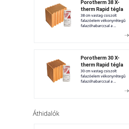
Porotherm 38 X-
therm Rapid tégla
38 cm vastag csiszolt
falazóelem vékonyrétegű
falazóhabarccsal a ...
Porotherm 30 X-
therm Rapid tégla
30 cm vastag csiszolt
falazóelem vékonyrétegű
falazóhabarccsal a ...
Áthidalók