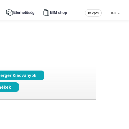
Elérhetőség
BIM shop
belépés
HUN
erger Kiadványok
mékek