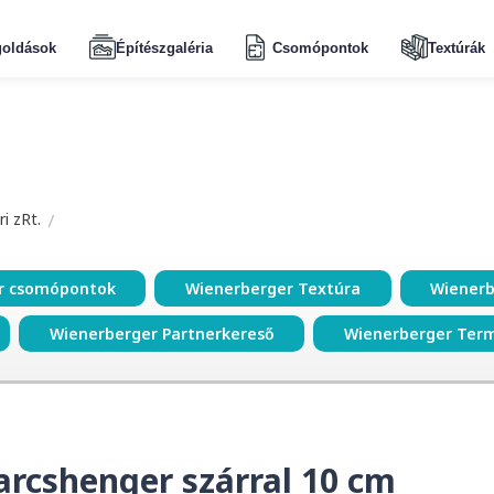
oldások
Építészgaléria
Csomópontok
Textúrák
i zRt.
r csomópontok
Wienerberger Textúra
Wienerb
Wienerberger Partnerkereső
Wienerberger Ter
rcshenger szárral 10 cm