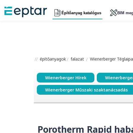
Építőanyag katalógus
BIM meg
építőanyagok
falazat
Wienerberger Téglaipar
Wienerberger Hírek
Wienerberge
Wienerberger Műszaki szaktanácsadás
Porotherm Rapid haba