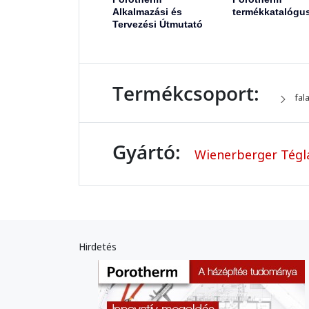
Alkalmazási és
termékkatalógu
Tervezési Útmutató
Termékcsoport:
fal
Gyártó:
Wienerberger Tégla
Hirdetés