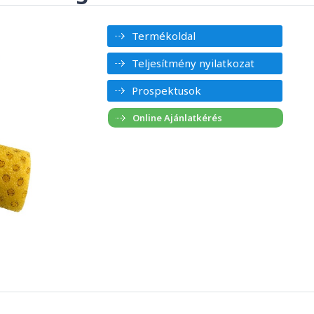
Termékoldal
Teljesítmény nyilatkozat
Prospektusok