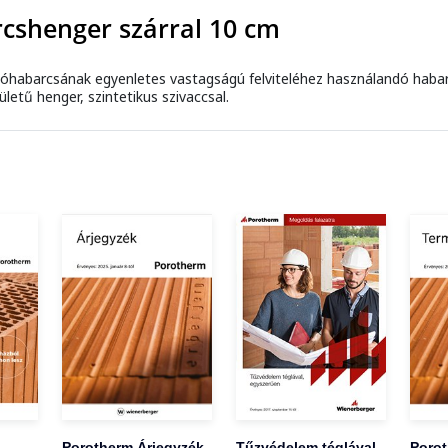
cshenger szárral 10 cm
óhabarcsának egyenletes vastagságú felviteléhez használandó habar
ületű henger, szintetikus szivaccsal.
Porotherm Árjegyzék
Tűzvédelem téglával
Poro