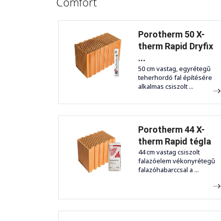
Comfort
Porotherm 50 X-
therm Rapid Dryfix
...
50 cm vastag, egyrétegű
teherhordó fal építésére
alkalmas csiszolt ...
Porotherm 44 X-
therm Rapid tégla
44 cm vastag csiszolt
falazóelem vékonyrétegű
falazóhabarccsal a ...