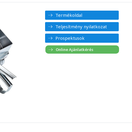
Termékoldal
Teljesítmény nyilatkozat
Prospektusok