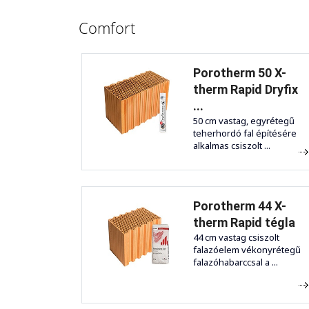
Comfort
Porotherm 50 X-
therm Rapid Dryfix
...
50 cm vastag, egyrétegű
teherhordó fal építésére
alkalmas csiszolt ...
Porotherm 44 X-
therm Rapid tégla
44 cm vastag csiszolt
falazóelem vékonyrétegű
falazóhabarccsal a ...