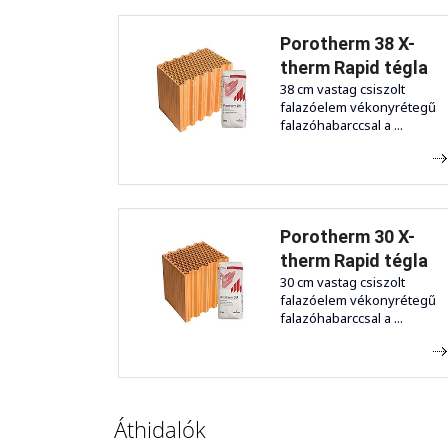
Porotherm 38 X-
therm Rapid tégla
38 cm vastag csiszolt
falazóelem vékonyrétegű
falazóhabarccsal a ...
Porotherm 30 X-
therm Rapid tégla
30 cm vastag csiszolt
falazóelem vékonyrétegű
falazóhabarccsal a ...
Áthidalók