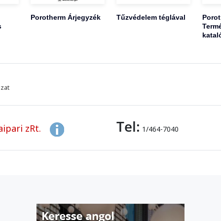
Porotherm Árjegyzék
Tűzvédelem téglával
Poro
s
Termé
katal
azat
Tel:
ipari zRt.
1/464-7040