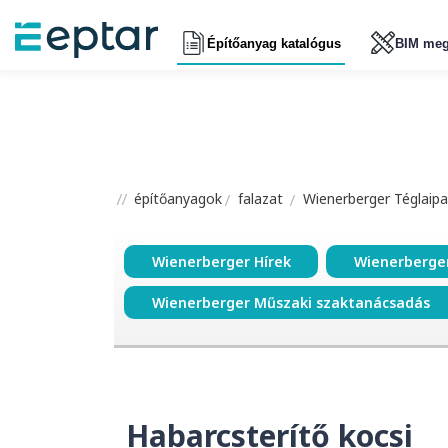
Építőanyag katalógus
BIM meg
építőanyagok
falazat
Wienerberger Téglaipar
Wienerberger Hírek
Wienerberge
Wienerberger Műszaki szaktanácsadás
Habarcsterítő kocsi