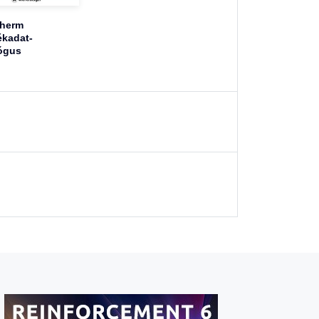
therm
kadat-
ógus