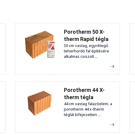
Porotherm 50 X-
therm Rapid tégla
50 cm vastag, egyrétegű
teherhordó fal építésére
alkalmas csiszolt ...
Porotherm 44 X-
therm tégla
44 cm vastag falazóelem. a
porotherm 44 x-therm
téglát kifejezetten ...