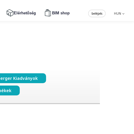
Elérhetőség
BIM shop
belépés
HUN
erger Kiadványok
mékek