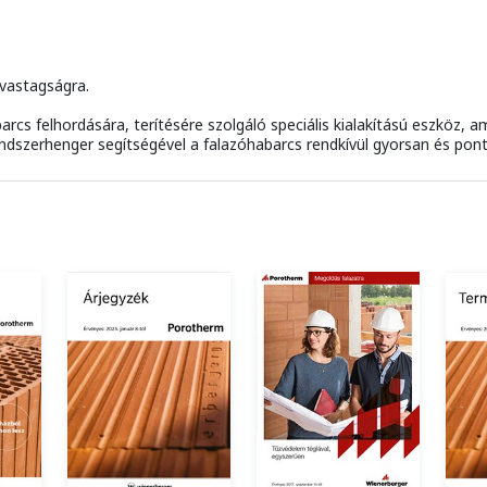
 vastagságra.
s felhordására, terítésére szolgáló speciális kialakítású eszköz, am
dszerhenger segítségével a falazóhabarcs rendkívül gyorsan és pontos