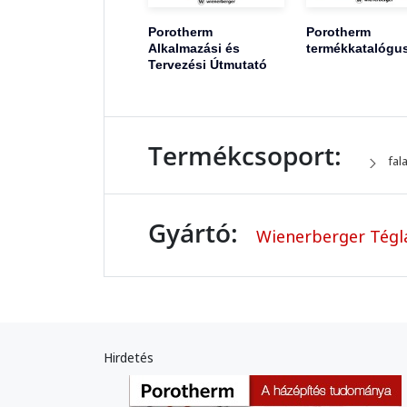
Porotherm
Porotherm
Alkalmazási és
termékkatalógu
Tervezési Útmutató
Termékcsoport:
fal
Gyártó:
Wienerberger Tégla
Hirdetés