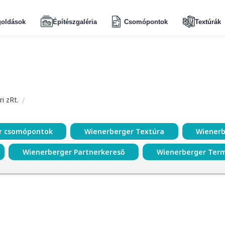
oldások
Építészgaléria
Csomópontok
Textúrák
i zRt.
r csomópontok
Wienerberger Textúra
Wienerb
Wienerberger Partnerkereső
Wienerberger Ter