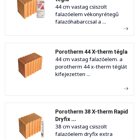
44 cm vastag csiszolt
falazóelem vékonyrétegű
falazóhabarccsal a ...
Porotherm 44 X-therm tégla
44 cm vastag falazóelem. a
porotherm 44 x-therm téglát
kifejezetten ...
Porotherm 38 X-therm Rapid
Dryfix ...
38 cm vastag csiszolt
falazóelem dryfix extra