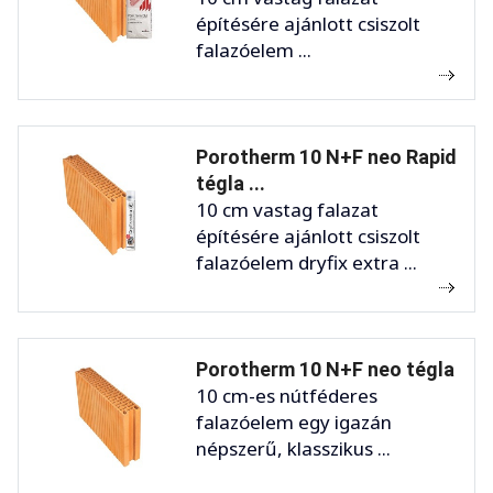
építésére ajánlott csiszolt
falazóelem ...
Porotherm 10 N+F neo Rapid
tégla ...
10 cm vastag falazat
építésére ajánlott csiszolt
falazóelem dryfix extra ...
Porotherm 10 N+F neo tégla
10 cm-es nútféderes
falazóelem egy igazán
népszerű, klasszikus ...