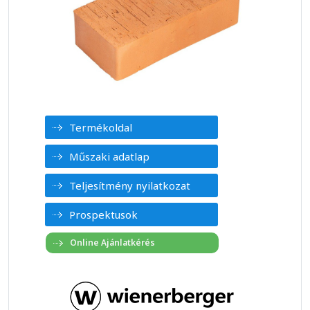
Termékoldal
Műszaki adatlap
Teljesítmény nyilatkozat
Prospektusok