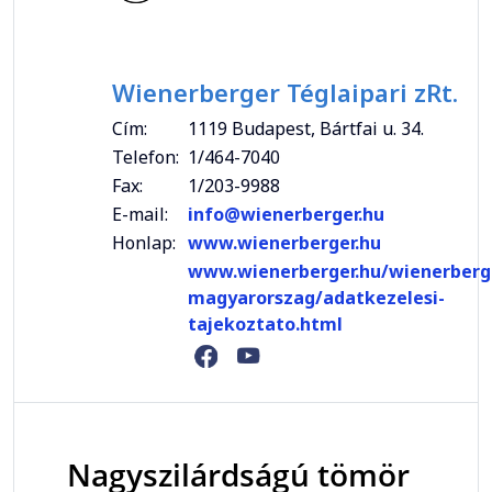
Wienerberger Téglaipari zRt.
Cím:
1119 Budapest, Bártfai u. 34.
Telefon:
1/464-7040
Fax:
1/203-9988
E-mail:
info@wienerberger.hu
Honlap:
www.wienerberger.hu
www.wienerberger.hu/wienerberg
magyarorszag/adatkezelesi-
tajekoztato.html
Nagyszilárdságú tömör