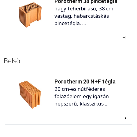
Porotherm 38 pincetégla
nagy teherbírású, 38 cm
vastag, habarcstáskás
pincetégla. ...
Belső
Porotherm 20 N+F tégla
20 cm-es nútféderes
falazóelem egy igazán
népszerű, klasszikus ...