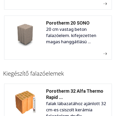
Porotherm 20 SONO
20 cm vastag beton
falazóelem. kifejezetten
magas hanggátlású ...
Kiegészítő falazóelemek
Porotherm 32 Alfa Thermo
Rapid ...
falak lábazatához ajánlott 32
cm-es csiszolt kerámia
falazóelem dryfix ...