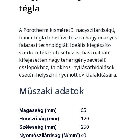
tégla
A Porotherm kisméretű, nagyszilárdságú,
tömör tégla lehetővé teszi a hagyományos
falazási technológiát. Ideális kiegészítő
szerkezetek építéséhez is, használható
kifejezetten nagy teherigénybevételű
oszlopokhoz, falakhoz, nyílásáthidalások
esetén helyszíni nyomott öv kialakítására.
Műszaki adatok
65
Magasság (mm)
120
Hosszúság (mm)
250
Szélesség (mm)
40
Nyomószilárdság (N/mm²)