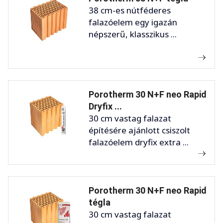
38 cm-es nútféderes
falazóelem egy igazán
népszerű, klasszikus ...
Porotherm 30 N+F neo Rapid
Dryfix ...
30 cm vastag falazat
építésére ajánlott csiszolt
falazóelem dryfix extra ...
Porotherm 30 N+F neo Rapid
tégla
30 cm vastag falazat