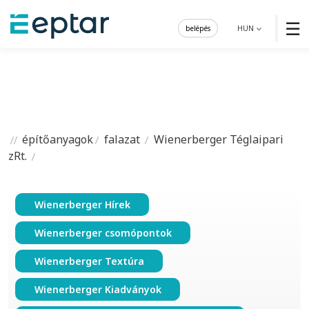
☰
belépés
HUN
építőanyagok
falazat
Wienerberger Téglaipari
zRt.
Wienerberger Hírek
Wienerberger csomópontok
Wienerberger Textúra
Wienerberger Kiadványok