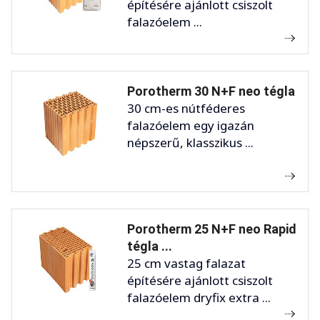
építésére ajánlott csiszolt
falazóelem ...
Porotherm 30 N+F neo tégla
30 cm-es nútféderes
falazóelem egy igazán
népszerű, klasszikus ...
Porotherm 25 N+F neo Rapid
tégla ...
25 cm vastag falazat
építésére ajánlott csiszolt
falazóelem dryfix extra ...