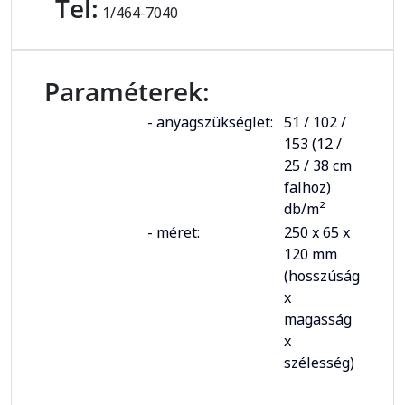
Tel:
1/464-7040
Paraméterek:
- anyagszükséglet:
51 / 102 /
153 (12 /
25 / 38 cm
falhoz)
db/m²
- méret:
250 x 65 x
120 mm
(hosszúság
x
magasság
x
szélesség)