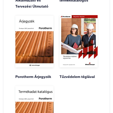
Alkalmazási és
termékkatalógus
Tervezési Útmutató
Porotherm Árjegyzék
Tűzvédelem téglával