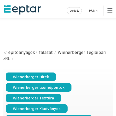
☰
belépés
HUN
építőanyagok
falazat
Wienerberger Téglaipari
zRt.
Wienerberger Hírek
Wienerberger csomópontok
Wienerberger Textúra
Wienerberger Kiadványok