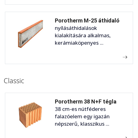
Porotherm M-25 áthidaló
nyílásáthidalások
kialakítására alkalmas,
kerámiaköpenyes ...
Classic
Porotherm 38 N+F tégla
38 cm-es nútféderes
falazóelem egy igazán
népszerű, klasszikus ...