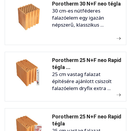
Porotherm 30 N+F neo tégla
30 cm-es nútféderes
falazóelem egy igazán
népszerű, klasszikus ...
Porotherm 25 N+F neo Rapid
tégla ...
25 cm vastag falazat
építésére ajánlott csiszolt
falazóelem dryfix extra ...
Porotherm 25 N+F neo Rapid
tégla
25 cm vastag falazat