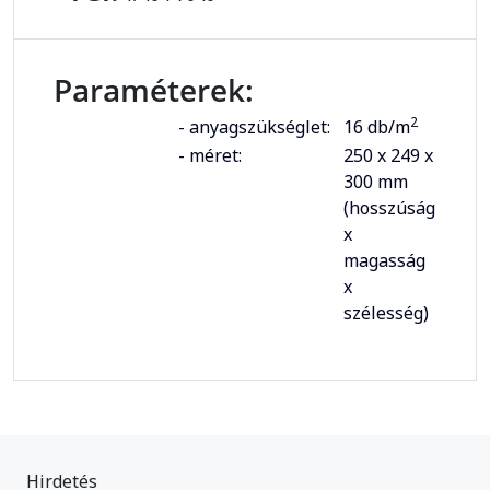
Paraméterek:
2
- anyagszükséglet:
16 db/m
- méret:
250 x 249 x
300 mm
(hosszúság
x
magasság
x
szélesség)
Hirdetés