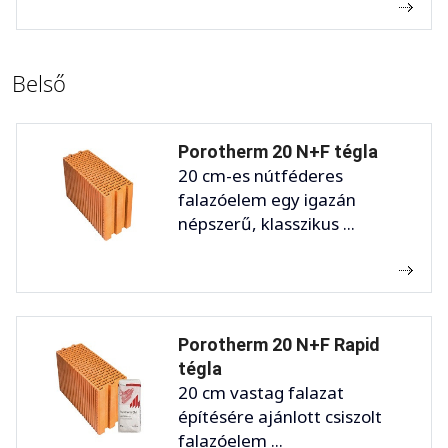
Belső
Porotherm 20 N+F tégla
20 cm-es nútféderes
falazóelem egy igazán
népszerű, klasszikus ...
Porotherm 20 N+F Rapid
tégla
20 cm vastag falazat
építésére ajánlott csiszolt
falazóelem ...