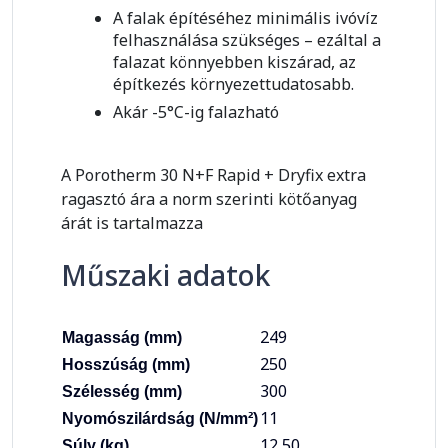
A falak építéséhez minimális ivóvíz
felhasználása szükséges – ezáltal a
falazat könnyebben kiszárad, az
építkezés környezettudatosabb.
Akár -5°C-ig falazható
A Porotherm 30 N+F Rapid + Dryfix extra
ragasztó ára a norm szerinti kötőanyag
árát is tartalmazza
Műszaki adatok
249
Magasság (mm)
250
Hosszúság (mm)
300
Szélesség (mm)
11
Nyomószilárdság (N/mm²)
12,50
Súly (kg)