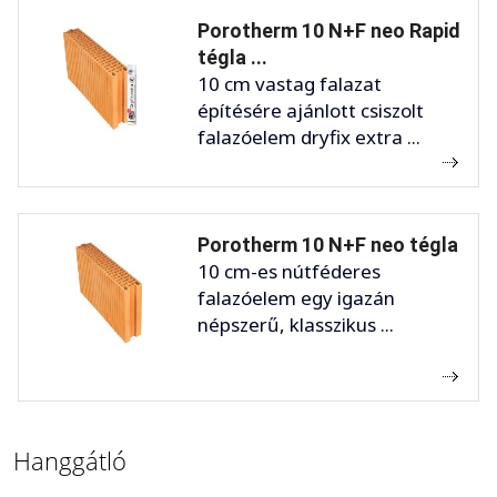
Porotherm 10 N+F neo Rapid
tégla ...
10 cm vastag falazat
építésére ajánlott csiszolt
falazóelem dryfix extra ...
Porotherm 10 N+F neo tégla
10 cm-es nútféderes
falazóelem egy igazán
népszerű, klasszikus ...
Hanggátló