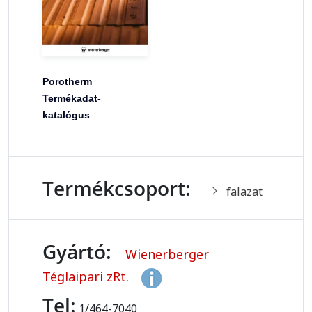
Porotherm
Termékadat-
katalógus
Termékcsoport:
falazat
Gyártó:
Wienerberger
Téglaipari zRt.
Tel:
1/464-7040