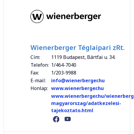
Wienerberger Téglaipari zRt.
Cím:
1119 Budapest, Bártfai u. 34.
Telefon:
1/464-7040
Fax:
1/203-9988
E-mail:
info@wienerberger.hu
Honlap:
www.wienerberger.hu
www.wienerberger.hu/wienerberg
magyarorszag/adatkezelesi-
tajekoztato.html