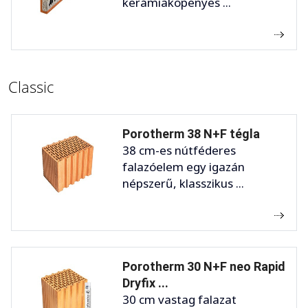
kerámiaköpenyes ...
Classic
Porotherm 38 N+F tégla
38 cm-es nútféderes
falazóelem egy igazán
népszerű, klasszikus ...
Porotherm 30 N+F neo Rapid
Dryfix ...
30 cm vastag falazat