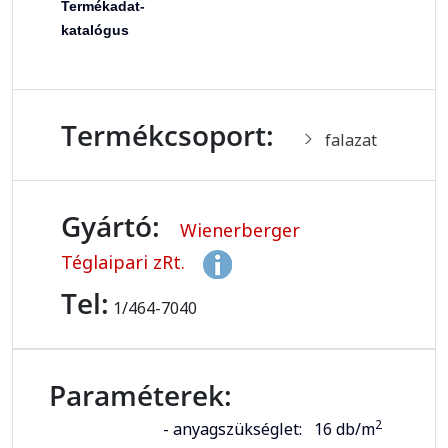
Termékadat-
katalógus
Termékcsoport:
falazat
Gyártó:
Wienerberger
Téglaipari zRt.
Tel:
1/464-7040
Paraméterek:
2
- anyagszükséglet:
16 db/m