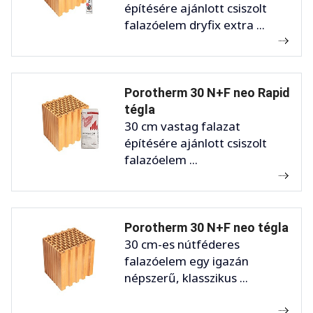
építésére ajánlott csiszolt
falazóelem dryfix extra ...
Porotherm 30 N+F neo Rapid
tégla
30 cm vastag falazat
építésére ajánlott csiszolt
falazóelem ...
Porotherm 30 N+F neo tégla
30 cm-es nútféderes
falazóelem egy igazán
népszerű, klasszikus ...