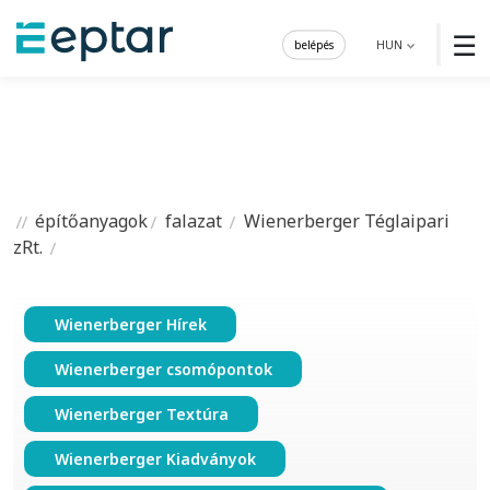
☰
belépés
HUN
építőanyagok
falazat
Wienerberger Téglaipari
zRt.
Wienerberger Hírek
Wienerberger csomópontok
Wienerberger Textúra
Wienerberger Kiadványok