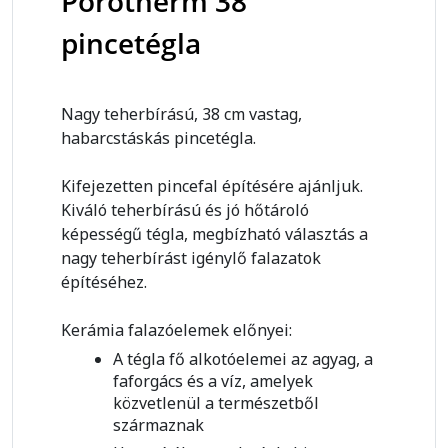
Porotherm 38
pincetégla
Nagy teherbírású, 38 cm vastag,
habarcstáskás pincetégla.
Kifejezetten pincefal építésére ajánljuk.
Kiváló teherbírású és jó hőtároló
képességű tégla, megbízható választás a
nagy teherbírást igénylő falazatok
építéséhez.
Kerámia falazóelemek előnyei:
A tégla fő alkotóelemei az agyag, a
faforgács és a víz, amelyek
közvetlenül a természetből
származnak