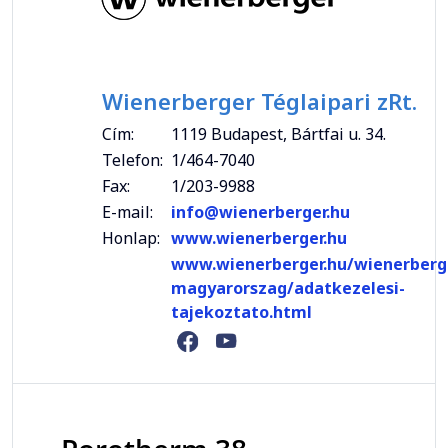
Wienerberger Téglaipari zRt.
Cím:
1119 Budapest, Bártfai u. 34.
Telefon:
1/464-7040
Fax:
1/203-9988
E-mail:
info@wienerberger.hu
Honlap:
www.wienerberger.hu
www.wienerberger.hu/wienerberg
magyarorszag/adatkezelesi-
tajekoztato.html