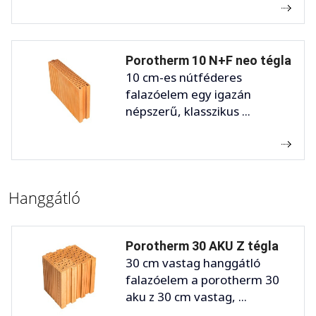
Porotherm 10 N+F neo tégla
10 cm-es nútféderes
falazóelem egy igazán
népszerű, klasszikus ...
Hanggátló
Porotherm 30 AKU Z tégla
30 cm vastag hanggátló
falazóelem a porotherm 30
aku z 30 cm vastag, ...