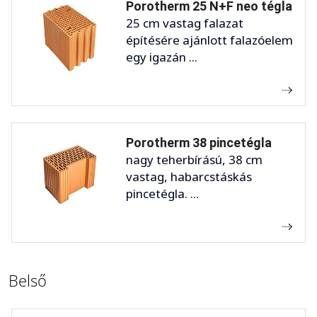
Porotherm 25 N+F neo tégla
25 cm vastag falazat
építésére ajánlott falazóelem
egy igazán ...
Porotherm 38 pincetégla
nagy teherbírású, 38 cm
vastag, habarcstáskás
pincetégla. ...
Belső