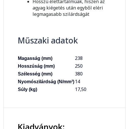
Hosszú élettartalmúak, hiszen az
agyag kiégetés után egyből eléri
legmagasabb szilárdságát
Műszaki adatok
238
Magasság (mm)
250
Hosszúság (mm)
380
Szélesség (mm)
14
Nyomószilárdság (N/mm²)
17,50
Súly (kg)
Kiadványok: