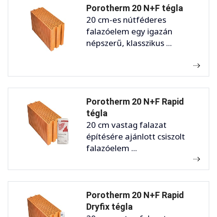
Porotherm 20 N+F tégla
20 cm-es nútféderes
falazóelem egy igazán
népszerű, klasszikus ...
Porotherm 20 N+F Rapid
tégla
20 cm vastag falazat
építésére ajánlott csiszolt
falazóelem ...
Porotherm 20 N+F Rapid
Dryfix tégla