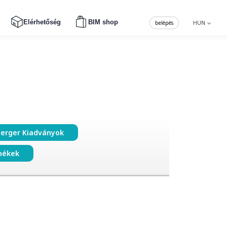
Elérhetőség
BIM shop
belépés
HUN
erger Kiadványok
mékek