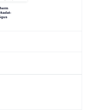
therm
kadat-
ógus