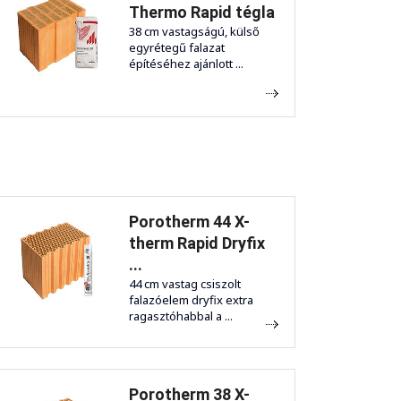
Thermo Rapid tégla
38 cm vastagságú, külső
egyrétegű falazat
építéséhez ajánlott ...
Porotherm 44 X-
therm Rapid Dryfix
...
44 cm vastag csiszolt
falazóelem dryfix extra
ragasztóhabbal a ...
Porotherm 38 X-