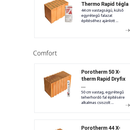
Thermo Rapid tégla
44 cm vastagságú, külső
egyrétegű falazat
építéséhez ajánlott ...
Comfort
Porotherm 50 X-
therm Rapid Dryfix
...
50 cm vastag, egyrétegű
teherhordó fal építésére
alkalmas csiszolt ...
Porotherm 44 X-