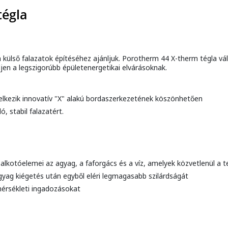
tégla
 külső falazatok építéséhez ajánljuk. Porotherm 44 X-therm tégla v
jen a legszigorúbb épületenergetikai elvárásoknak.
elkezik innovatív "X" alakú bordaszerkezetének köszönhetően
, stabil falazatért.
 alkotóelemei az agyag, a faforgács és a víz, amelyek közvetlenül a
gyag kiégetés után egyből eléri legmagasabb szilárdságát
érsékleti ingadozásokat