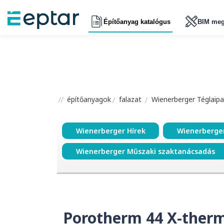
Építőanyag katalógus
BIM meg
építőanyagok
falazat
Wienerberger Téglaipar
Wienerberger Hírek
Wienerberge
Wienerberger Műszaki szaktanácsadás
Porotherm 44 X-therm