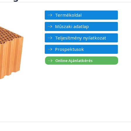
Termékoldal
Műszaki adatlap
Teljesítmény nyilatkozat
Prospektusok