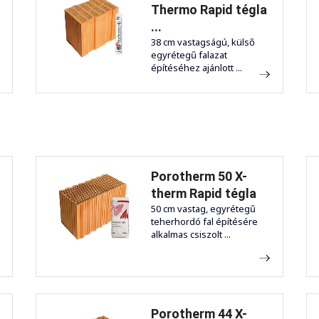
Thermo Rapid tégla
...
38 cm vastagságú, külső
egyrétegű falazat
építéséhez ajánlott ...
Porotherm 50 X-
therm Rapid tégla
50 cm vastag, egyrétegű
teherhordó fal építésére
alkalmas csiszolt ...
Porotherm 44 X-