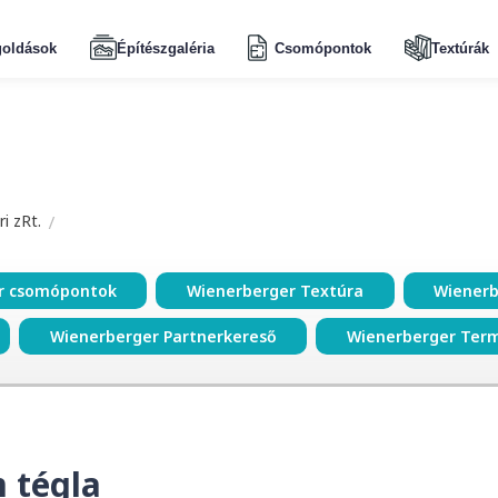
oldások
Építészgaléria
Csomópontok
Textúrák
i zRt.
r csomópontok
Wienerberger Textúra
Wienerb
Wienerberger Partnerkereső
Wienerberger Ter
 tégla