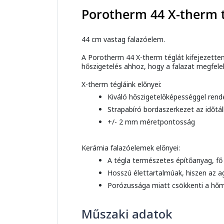
Porotherm 44 X-therm 
44 cm vastag falazóelem.
A Porotherm 44 X-therm téglát kifejezetten
hőszigetelés ahhoz, hogy a falazat megfelel
X-therm tégláink előnyei:
Kiváló hőszigetelőképességgel rend
Strapabíró bordaszerkezet az időtálló
+/- 2 mm méretpontosság
Kerámia falazóelemek előnyei:
A tégla természetes építőanyag, fő
Hosszú élettartalmúak, hiszen az a
Porózussága miatt csökkenti a hőm
Műszaki adatok