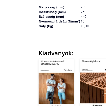
238
Magasság (mm)
250
Hosszúság (mm)
440
Szélesség (mm)
10
Nyomószilárdság (N/mm²)
19,40
Súly (kg)
Kiadványok: