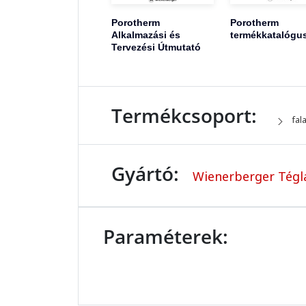
Porotherm
Porotherm
Alkalmazási és
termékkatalógu
Tervezési Útmutató
Termékcsoport:
fal
Gyártó:
Wienerberger Tégla
Paraméterek: