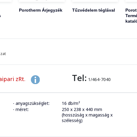
Porotherm Árjegyzék
Tűzvédelem téglával
Poro
s
Termé
katal
azat
Tel:
ipari zRt.
1/464-7040
- anyagszükséglet:
16 db/m²
- méret:
250 x 238 x 440 mm
(hosszúság x magasság x
szélesség)