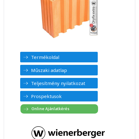
Termékoldal
Műszaki adatlap
Teljesítmény nyilatkozat
Prospektusok