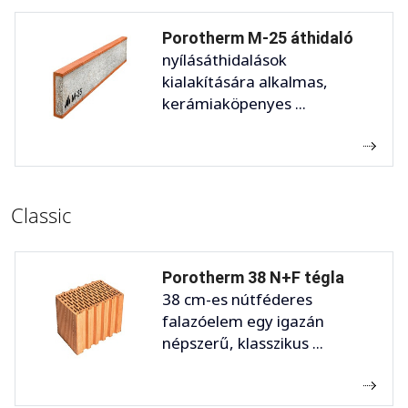
Porotherm M-25 áthidaló
nyílásáthidalások
kialakítására alkalmas,
kerámiaköpenyes ...
Classic
Porotherm 38 N+F tégla
38 cm-es nútféderes
falazóelem egy igazán
népszerű, klasszikus ...