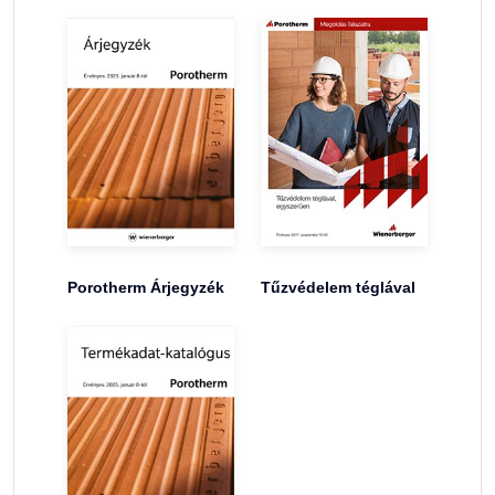
Porotherm Árjegyzék
Tűzvédelem téglával