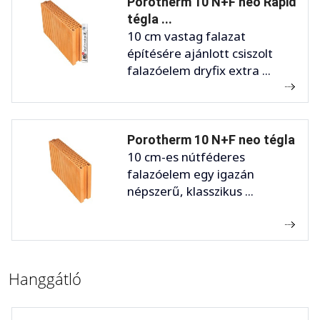
Porotherm 10 N+F neo Rapid
tégla ...
10 cm vastag falazat
építésére ajánlott csiszolt
falazóelem dryfix extra ...
Porotherm 10 N+F neo tégla
10 cm-es nútféderes
falazóelem egy igazán
népszerű, klasszikus ...
Hanggátló