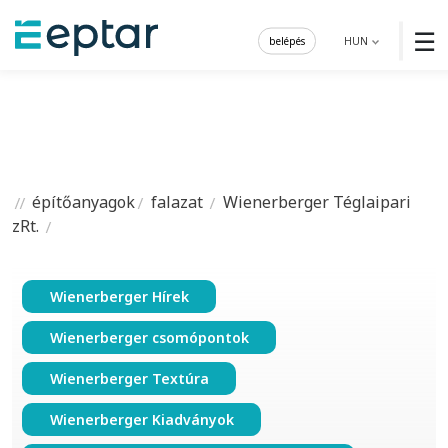
☰
belépés
HUN
építőanyagok
falazat
Wienerberger Téglaipari
zRt.
Wienerberger Hírek
Wienerberger csomópontok
Wienerberger Textúra
Wienerberger Kiadványok