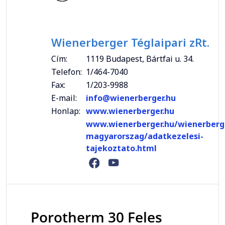
Wienerberger Téglaipari zRt.
Cím:
1119 Budapest, Bártfai u. 34.
Telefon:
1/464-7040
Fax:
1/203-9988
E-mail:
info@wienerberger.hu
Honlap:
www.wienerberger.hu
www.wienerberger.hu/wienerberg
magyarorszag/adatkezelesi-
tajekoztato.html
Porotherm 30 Feles