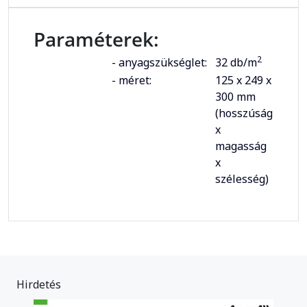
Paraméterek:
2
- anyagszükséglet:
32 db/m
- méret:
125 x 249 x
300 mm
(hosszúság
x
magasság
x
szélesség)
Hirdetés