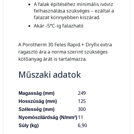
A falak építéséhez minimális ivóvíz
felhasználása szükséges – ezáltal a
falazat könnyebben kiszárad.
Akár -5°C-ig falazható
A Porotherm 30 Feles Rapid + Dryfix extra
ragasztó ára a norma szerint szükséges
kötőanyag árát is tartalmazza.
Műszaki adatok
249
Magasság (mm)
125
Hosszúság (mm)
300
Szélesség (mm)
11
Nyomószilárdság (N/mm²)
6,90
Súly (kg)