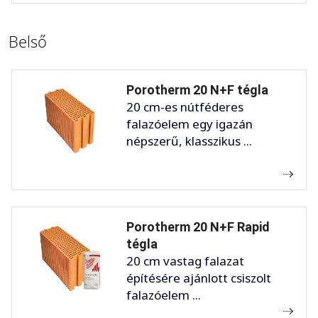
Belső
Porotherm 20 N+F tégla
20 cm-es nútféderes
falazóelem egy igazán
népszerű, klasszikus ...
Porotherm 20 N+F Rapid
tégla
20 cm vastag falazat
építésére ajánlott csiszolt
falazóelem ...