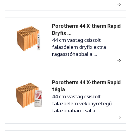
Porotherm 44 X-therm Rapid
Dryfix ...
44 cm vastag csiszolt
falazóelem dryfix extra
ragasztóhabbal a ...
Porotherm 44 X-therm Rapid
tégla
44 cm vastag csiszolt
falazóelem vékonyrétegű
falazóhabarccsal a ...