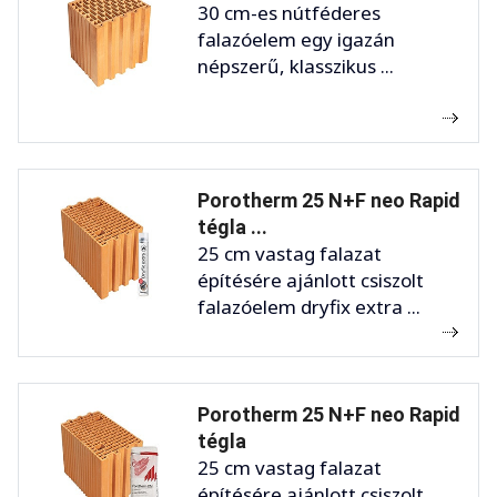
30 cm-es nútféderes
falazóelem egy igazán
népszerű, klasszikus ...
Porotherm 25 N+F neo Rapid
tégla ...
25 cm vastag falazat
építésére ajánlott csiszolt
falazóelem dryfix extra ...
Porotherm 25 N+F neo Rapid
tégla
25 cm vastag falazat
építésére ajánlott csiszolt