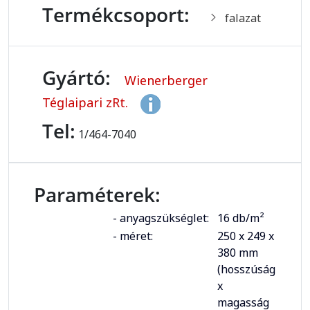
Termékcsoport:
falazat
Gyártó:
Wienerberger
Téglaipari zRt.
Tel:
1/464-7040
Paraméterek:
- anyagszükséglet:
16 db/m²
- méret:
250 x 249 x
380 mm
(hosszúság
x
magasság