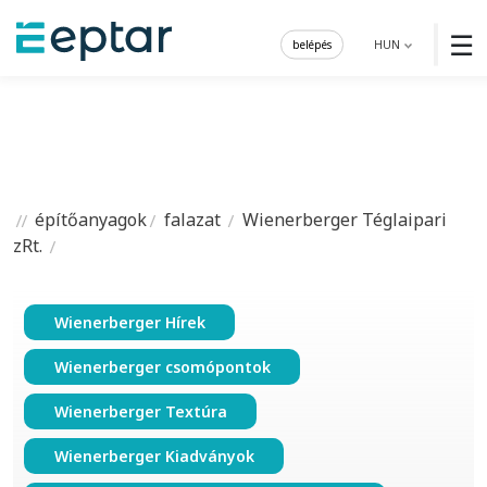
☰
belépés
HUN
építőanyagok
falazat
Wienerberger Téglaipari
zRt.
Wienerberger Hírek
Wienerberger csomópontok
Wienerberger Textúra
Wienerberger Kiadványok