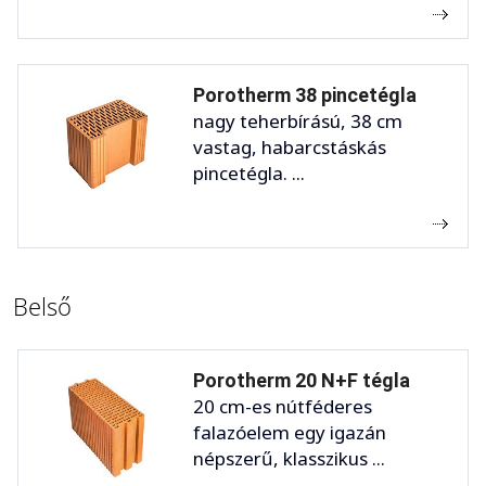
Porotherm 38 pincetégla
nagy teherbírású, 38 cm
vastag, habarcstáskás
pincetégla. ...
Belső
Porotherm 20 N+F tégla
20 cm-es nútféderes
falazóelem egy igazán
népszerű, klasszikus ...