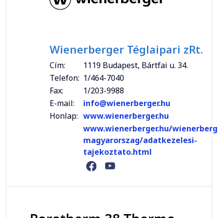
Wienerberger Téglaipari zRt.
Cím:
1119 Budapest, Bártfai u. 34.
Telefon:
1/464-7040
Fax:
1/203-9988
E-mail:
info@wienerberger.hu
Honlap:
www.wienerberger.hu
www.wienerberger.hu/wienerberg
magyarorszag/adatkezelesi-
tajekoztato.html