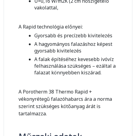
U=0,16 W/m2K (2 cm hőszigetelő
vakolattal,
A Rapid technológia előnyei:
Gyorsabb és precízebb kivitelezés
A hagyományos falazáshoz képest
gyorsabb kivitelezés
A falak építéséhez kevesebb ivóvíz
felhasználása szükséges – ezáltal a
falazat könnyebben kiszárad.
A Porotherm 38 Thermo Rapid +
vékonyrétegű falazóhabarcs ára a norma
szerint szükséges kötőanyag árát is
tartalmazza.