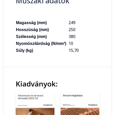
Műszaki adatok
249
Magasság (mm)
250
Hosszúság (mm)
380
Szélesség (mm)
10
Nyomószilárdság (N/mm²)
15,70
Súly (kg)
Kiadványok: