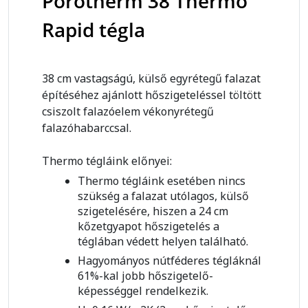
Porotherm 38 Thermo
Rapid tégla
38 cm vastagságú, külső egyrétegű falazat
építéséhez ajánlott hőszigeteléssel töltött
csiszolt falazóelem vékonyrétegű
falazóhabarccsal.
Thermo tégláink előnyei:
Thermo tégláink esetében nincs
szükség a falazat utólagos, külső
szigetelésére, hiszen a 24 cm
kőzetgyapot hőszigetelés a
téglában védett helyen található.
Hagyományos nútféderes tégláknál
61%-kal jobb hőszigetelő-
képességgel rendelkezik.