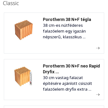
Classic
Porotherm 38 N+F tégla
38 cm-es nútféderes
falazóelem egy igazán
népszerű, klasszikus ...
Porotherm 30 N+F neo Rapid
Dryfix ...
30 cm vastag falazat
építésére ajánlott csiszolt
falazóelem dryfix extra ...