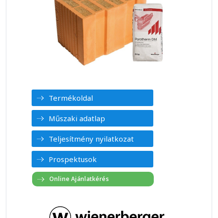
Termékoldal
Műszaki adatlap
Teljesítmény nyilatkozat
Prospektusok