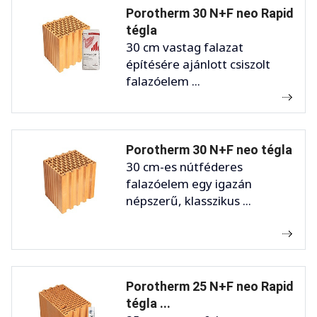
Porotherm 30 N+F neo Rapid
tégla
30 cm vastag falazat
építésére ajánlott csiszolt
falazóelem ...
Porotherm 30 N+F neo tégla
30 cm-es nútféderes
falazóelem egy igazán
népszerű, klasszikus ...
Porotherm 25 N+F neo Rapid
tégla ...