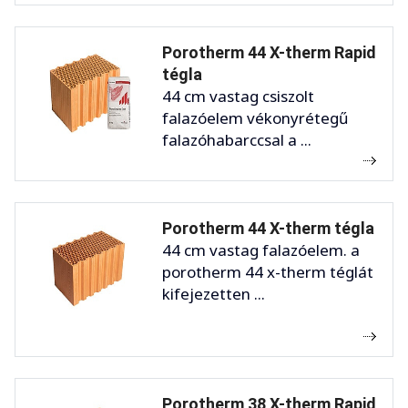
Porotherm 44 X-therm Rapid
tégla
44 cm vastag csiszolt
falazóelem vékonyrétegű
falazóhabarccsal a ...
Porotherm 44 X-therm tégla
44 cm vastag falazóelem. a
porotherm 44 x-therm téglát
kifejezetten ...
Porotherm 38 X-therm Rapid