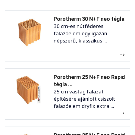
Porotherm 30 N+F neo tégla
30 cm-es nútféderes
falazóelem egy igazán
népszerű, klasszikus ...
Porotherm 25 N+F neo Rapid
tégla ...
25 cm vastag falazat
építésére ajánlott csiszolt
falazóelem dryfix extra ...