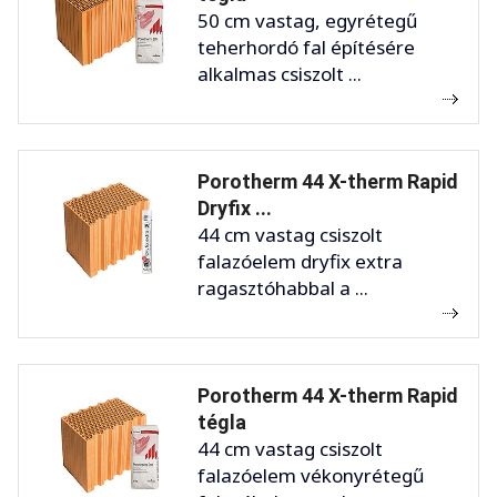
50 cm vastag, egyrétegű
teherhordó fal építésére
alkalmas csiszolt ...
Porotherm 44 X-therm Rapid
Dryfix ...
44 cm vastag csiszolt
falazóelem dryfix extra
ragasztóhabbal a ...
Porotherm 44 X-therm Rapid
tégla
44 cm vastag csiszolt
falazóelem vékonyrétegű