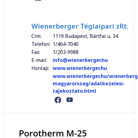
Wienerberger Téglaipari zRt.
Cím:
1119 Budapest, Bártfai u. 34.
Telefon:
1/464-7040
Fax:
1/203-9988
E-mail:
info@wienerberger.hu
Honlap:
www.wienerberger.hu
www.wienerberger.hu/wienerberg
magyarorszag/adatkezelesi-
tajekoztato.html
Porotherm M-25