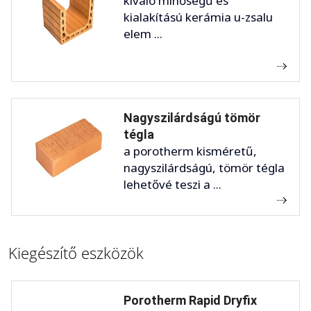
kiváló minőségű és
kialakítású kerámia u-zsalu
elem ...
Nagyszilárdságú tömör
tégla
a porotherm kisméretű,
nagyszilárdságú, tömör tégla
lehetővé teszi a ...
Kiegészítő eszközök
Porotherm Rapid Dryfix