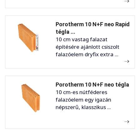
Porotherm 10 N+F neo Rapid
tégla ...
10 cm vastag falazat
építésére ajánlott csiszolt
falazóelem dryfix extra ...
Porotherm 10 N+F neo tégla
10 cm-es nútféderes
falazóelem egy igazán
népszerű, klasszikus ...