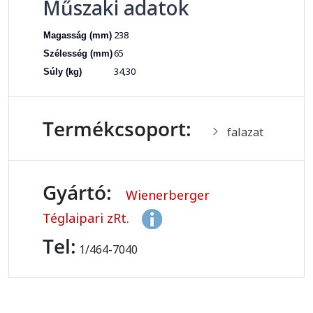
Műszaki adatok
238
Magasság (mm)
65
Szélesség (mm)
34,30
Súly (kg)
Termékcsoport:
falazat
Gyártó:
Wienerberger
Téglaipari zRt.
Tel:
1/464-7040