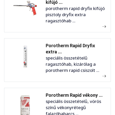
kifújó ...
porotherm rapid dryfix kifújó
pisztoly dryfix extra
ragasztóhab ...
Porotherm Rapid Dryfix
extra ...
speciális összetételű
ragasztóhab, kizárólag a
porotherm rapid csiszolt ...
Porotherm Rapid vékony ...
speciális összetételű, vörös
színű vékonyrétegű
falazóhabarcs ...