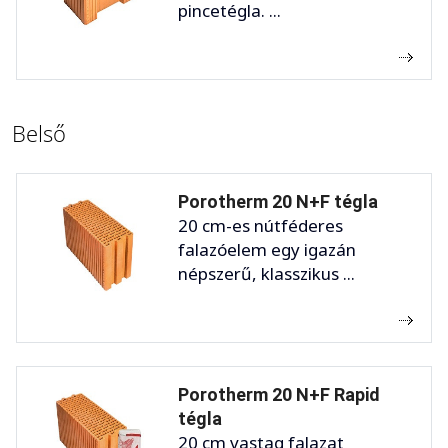
pincetégla. ...
Belső
Porotherm 20 N+F tégla
20 cm-es nútféderes
falazóelem egy igazán
népszerű, klasszikus ...
Porotherm 20 N+F Rapid
tégla
20 cm vastag falazat