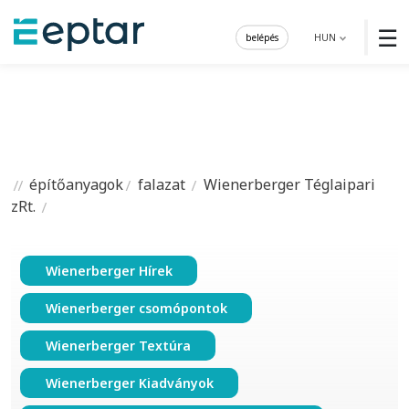
☰
belépés
HUN
építőanyagok
falazat
Wienerberger Téglaipari
zRt.
Wienerberger Hírek
Wienerberger csomópontok
Wienerberger Textúra
Wienerberger Kiadványok