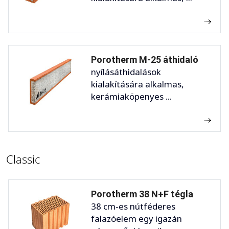
Porotherm M-25 áthidaló
nyílásáthidalások
kialakítására alkalmas,
kerámiaköpenyes ...
Classic
Porotherm 38 N+F tégla
38 cm-es nútféderes
falazóelem egy igazán