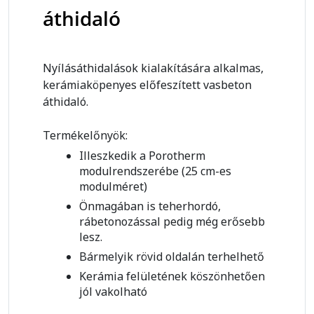
áthidaló
Nyílásáthidalások kialakítására alkalmas,
kerámiaköpenyes előfeszített vasbeton
áthidaló.
Termékelőnyök:
Illeszkedik a Porotherm
modulrendszerébe (25 cm-es
modulméret)
Önmagában is teherhordó,
rábetonozással pedig még erősebb
lesz.
Bármelyik rövid oldalán terhelhető
Kerámia felületének köszönhetően
jól vakolható