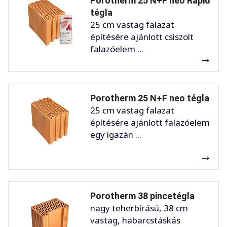
Porotherm 25 N+F neo Rapid
tégla
25 cm vastag falazat
építésére ajánlott csiszolt
falazóelem ...
Porotherm 25 N+F neo tégla
25 cm vastag falazat
építésére ajánlott falazóelem
egy igazán ...
Porotherm 38 pincetégla
nagy teherbírású, 38 cm
vastag, habarcstáskás