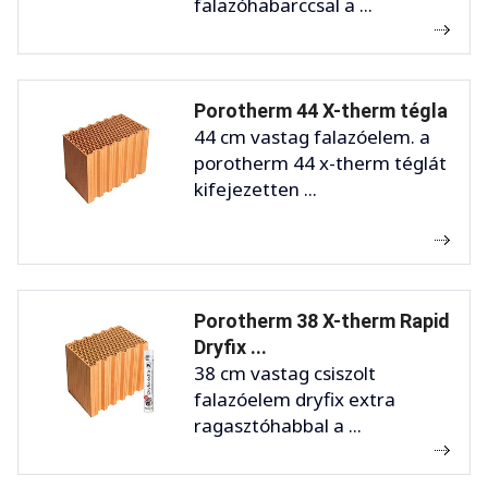
falazóhabarccsal a ...
Porotherm 44 X-therm tégla
44 cm vastag falazóelem. a
porotherm 44 x-therm téglát
kifejezetten ...
Porotherm 38 X-therm Rapid
Dryfix ...
38 cm vastag csiszolt
falazóelem dryfix extra
ragasztóhabbal a ...