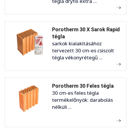
tégla dryfix extra ...
Porotherm 30 X Sarok Rapid
tégla
sarkok kialakításához
tervezett 30 cm-es csiszolt
tégla vékonyrétegű ...
Porotherm 30 Feles tégla
30 cm-es feles tégla
termékelőnyök: darabolás
nélküli ...