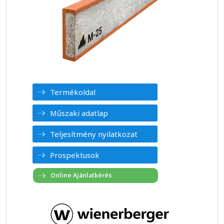
Termékoldal
Műszaki adatlap
Teljesítmény nyilatkozat
Prospektusok