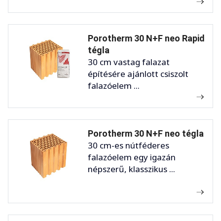
Porotherm 30 N+F neo Rapid
tégla
30 cm vastag falazat
építésére ajánlott csiszolt
falazóelem ...
Porotherm 30 N+F neo tégla
30 cm-es nútféderes
falazóelem egy igazán
népszerű, klasszikus ...