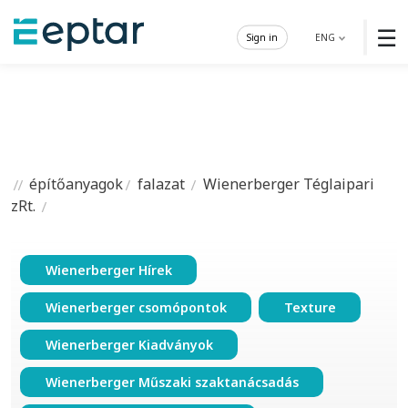
☰
Sign in
ENG
építőanyagok
falazat
Wienerberger Téglaipari
zRt.
Wienerberger Hírek
Wienerberger csomópontok
Texture
Wienerberger Kiadványok
Wienerberger Műszaki szaktanácsadás