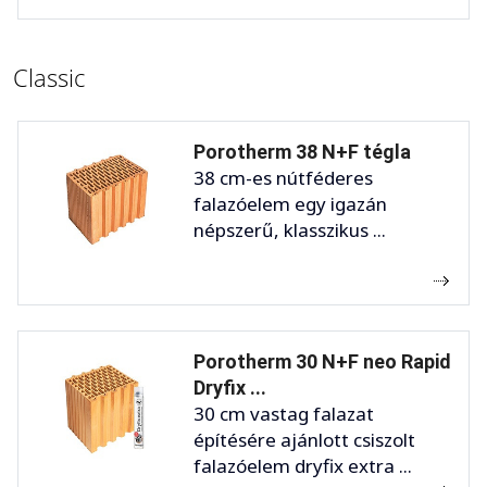
Classic
Porotherm 38 N+F tégla
38 cm-es nútféderes
falazóelem egy igazán
népszerű, klasszikus ...
Porotherm 30 N+F neo Rapid
Dryfix ...
30 cm vastag falazat
építésére ajánlott csiszolt
falazóelem dryfix extra ...