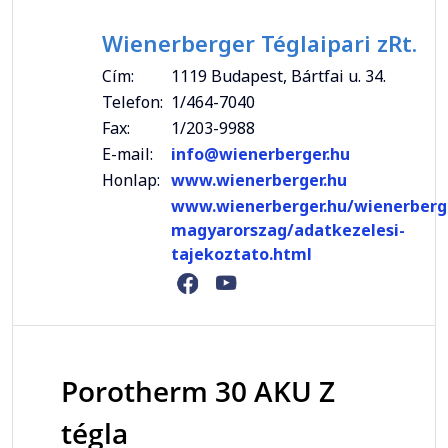
Wienerberger Téglaipari zRt.
Cím:
1119 Budapest, Bártfai u. 34.
Telefon:
1/464-7040
Fax:
1/203-9988
E-mail:
info@wienerberger.hu
Honlap:
www.wienerberger.hu
www.wienerberger.hu/wienerberg
magyarorszag/adatkezelesi-
tajekoztato.html
Porotherm 30 AKU Z
tégla