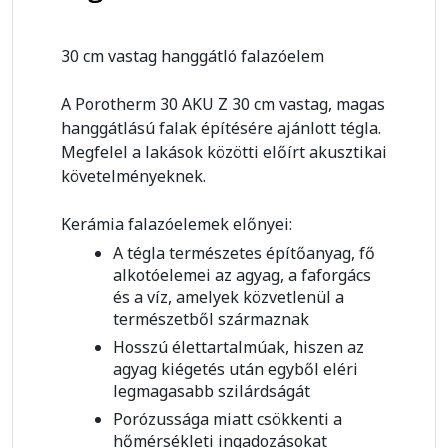
30 cm vastag hanggátló falazóelem
A Porotherm 30 AKU Z 30 cm vastag, magas
hanggátlású falak építésére ajánlott tégla.
Megfelel a lakások közötti előírt akusztikai
követelményeknek.
Kerámia falazóelemek előnyei:
A tégla természetes építőanyag, fő
alkotóelemei az agyag, a faforgács
és a víz, amelyek közvetlenül a
természetből származnak
Hosszú élettartalmúak, hiszen az
agyag kiégetés után egyből eléri
legmagasabb szilárdságát
Porózussága miatt csökkenti a
hőmérsékleti ingadozásokat