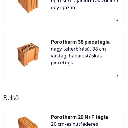
építésére ajánlott falazóelem
egy igazán ...
Porotherm 38 pincetégla
nagy teherbírású, 38 cm
vastag, habarcstáskás
pincetégla. ...
Belső
Porotherm 20 N+F tégla
20 cm-es nútféderes