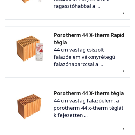
ragasztóhabbal a ...
Porotherm 44 X-therm Rapid
tégla
44 cm vastag csiszolt
falazóelem vékonyrétegű
falazóhabarccsal a ...
Porotherm 44 X-therm tégla
44 cm vastag falazóelem. a
porotherm 44 x-therm téglát
kifejezetten ...