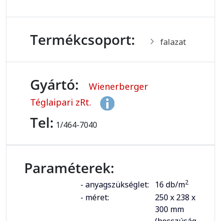
Termékcsoport:
falazat
Gyártó:
Wienerberger
Téglaipari zRt.
Tel:
1/464-7040
Paraméterek:
2
- anyagszükséglet:
16 db/m
- méret:
250 x 238 x
300 mm
(hosszúság