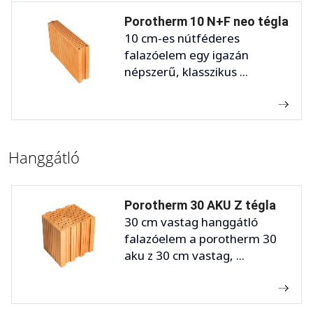
Porotherm 10 N+F neo tégla
10 cm-es nútféderes
falazóelem egy igazán
népszerű, klasszikus ...
Hanggátló
Porotherm 30 AKU Z tégla
30 cm vastag hanggátló
falazóelem a porotherm 30
aku z 30 cm vastag, ...