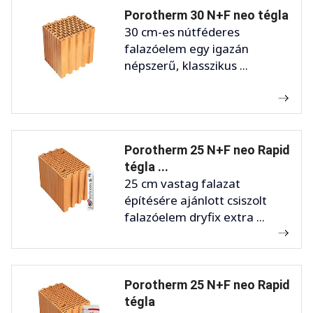
Porotherm 30 N+F neo tégla
30 cm-es nútféderes
falazóelem egy igazán
népszerű, klasszikus ...
Porotherm 25 N+F neo Rapid
tégla ...
25 cm vastag falazat
építésére ajánlott csiszolt
falazóelem dryfix extra ...
Porotherm 25 N+F neo Rapid
tégla