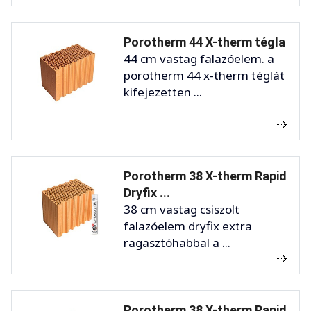
Porotherm 44 X-therm tégla
44 cm vastag falazóelem. a
porotherm 44 x-therm téglát
kifejezetten ...
Porotherm 38 X-therm Rapid
Dryfix ...
38 cm vastag csiszolt
falazóelem dryfix extra
ragasztóhabbal a ...
Porotherm 38 X-therm Rapid