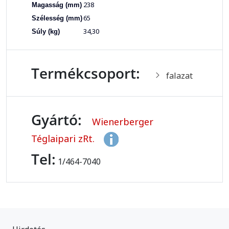
238
Magasság (mm)
65
Szélesség (mm)
34,30
Súly (kg)
Termékcsoport:
falazat
Gyártó:
Wienerberger
Téglaipari zRt.
Tel:
1/464-7040