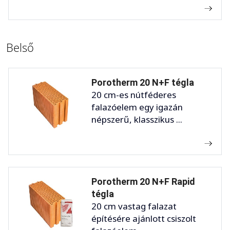
Belső
Porotherm 20 N+F tégla
20 cm-es nútféderes
falazóelem egy igazán
népszerű, klasszikus ...
Porotherm 20 N+F Rapid
tégla
20 cm vastag falazat
építésére ajánlott csiszolt