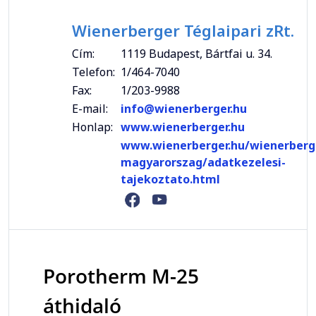
Wienerberger Téglaipari zRt.
Cím:
1119 Budapest, Bártfai u. 34.
Telefon:
1/464-7040
Fax:
1/203-9988
E-mail:
info@wienerberger.hu
Honlap:
www.wienerberger.hu
www.wienerberger.hu/wienerberg
magyarorszag/adatkezelesi-
tajekoztato.html
Porotherm M-25
áthidaló