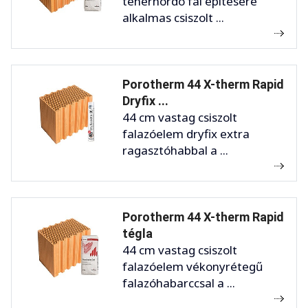
teherhordó fal építésére
alkalmas csiszolt ...
Porotherm 44 X-therm Rapid
Dryfix ...
44 cm vastag csiszolt
falazóelem dryfix extra
ragasztóhabbal a ...
Porotherm 44 X-therm Rapid
tégla
44 cm vastag csiszolt
falazóelem vékonyrétegű
falazóhabarccsal a ...