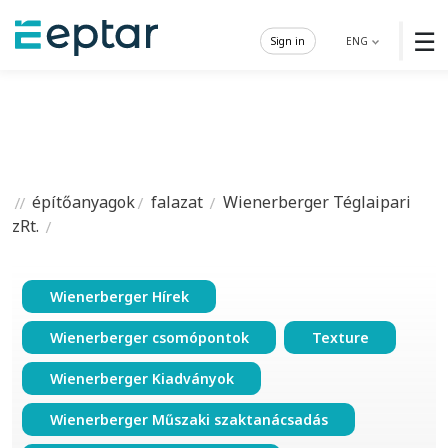
☰
Sign in
ENG
építőanyagok
falazat
Wienerberger Téglaipari
zRt.
Wienerberger Hírek
Wienerberger csomópontok
Texture
Wienerberger Kiadványok
Wienerberger Műszaki szaktanácsadás