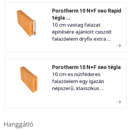
Porotherm 10 N+F neo Rapid
tégla ...
10 cm vastag falazat
építésére ajánlott csiszolt
falazóelem dryfix extra ...
Porotherm 10 N+F neo tégla
10 cm-es nútféderes
falazóelem egy igazán
népszerű, klasszikus ...
Hanggátló