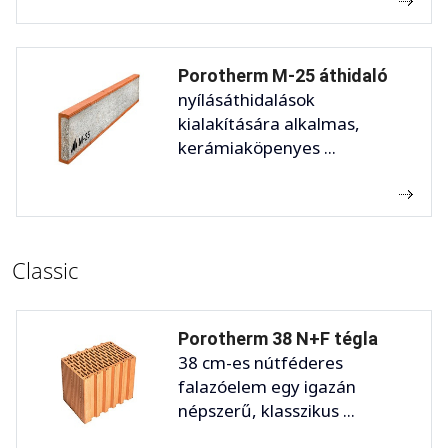
Porotherm M-25 áthidaló
nyílásáthidalások
kialakítására alkalmas,
kerámiaköpenyes ...
Classic
Porotherm 38 N+F tégla
38 cm-es nútféderes
falazóelem egy igazán
népszerű, klasszikus ...