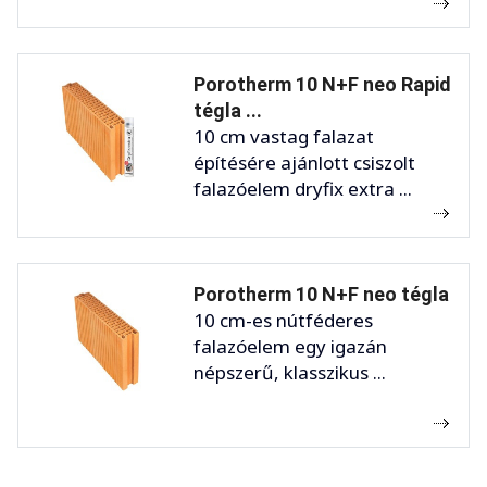
Porotherm 10 N+F neo Rapid
tégla ...
10 cm vastag falazat
építésére ajánlott csiszolt
falazóelem dryfix extra ...
Porotherm 10 N+F neo tégla
10 cm-es nútféderes
falazóelem egy igazán
népszerű, klasszikus ...