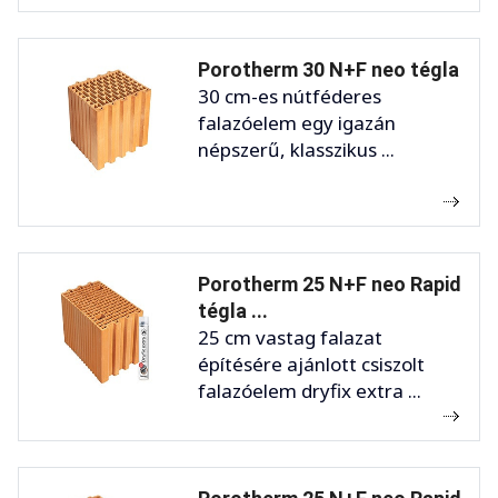
Porotherm 30 N+F neo tégla
30 cm-es nútféderes
falazóelem egy igazán
népszerű, klasszikus ...
Porotherm 25 N+F neo Rapid
tégla ...
25 cm vastag falazat
építésére ajánlott csiszolt
falazóelem dryfix extra ...