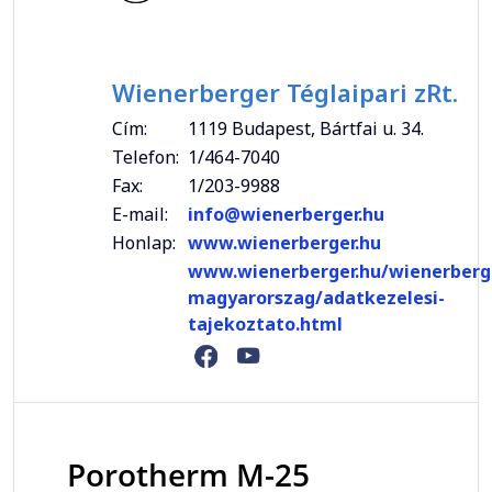
Wienerberger Téglaipari zRt.
Cím:
1119 Budapest, Bártfai u. 34.
Telefon:
1/464-7040
Fax:
1/203-9988
E-mail:
info@wienerberger.hu
Honlap:
www.wienerberger.hu
www.wienerberger.hu/wienerberg
magyarorszag/adatkezelesi-
tajekoztato.html
Porotherm M-25