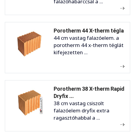
falazóhabarccsal a ...
Porotherm 44 X-therm tégla
44 cm vastag falazóelem. a
porotherm 44 x-therm téglát
kifejezetten ...
Porotherm 38 X-therm Rapid
Dryfix ...
38 cm vastag csiszolt
falazóelem dryfix extra
ragasztóhabbal a ...