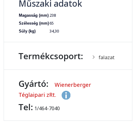
Műszaki adatok
238
Magasság (mm)
65
Szélesség (mm)
34,30
Súly (kg)
Termékcsoport:
falazat
Gyártó:
Wienerberger
Téglaipari zRt.
Tel:
1/464-7040