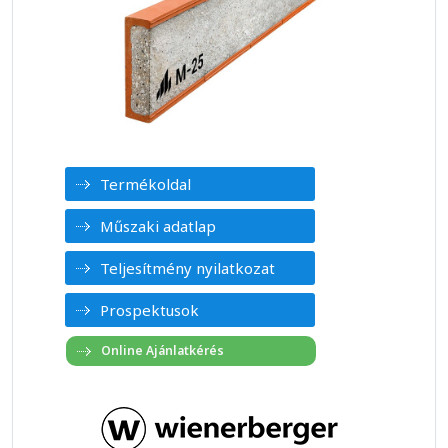
Termékoldal
Műszaki adatlap
Teljesítmény nyilatkozat
Prospektusok