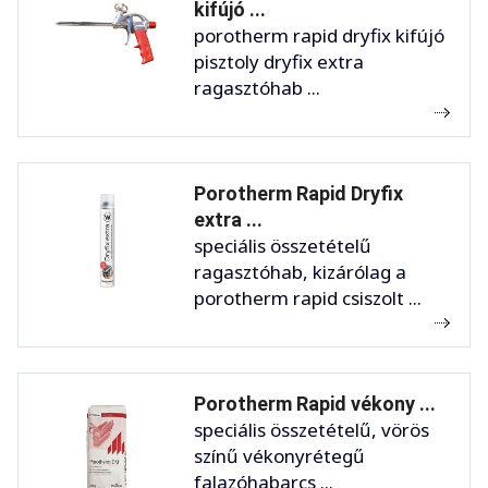
kifújó ...
porotherm rapid dryfix kifújó
pisztoly dryfix extra
ragasztóhab ...
Porotherm Rapid Dryfix
extra ...
speciális összetételű
ragasztóhab, kizárólag a
porotherm rapid csiszolt ...
Porotherm Rapid vékony ...
speciális összetételű, vörös
színű vékonyrétegű
falazóhabarcs ...