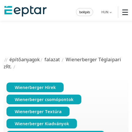
☰
belépés
HUN
építőanyagok
falazat
Wienerberger Téglaipari
zRt.
Wienerberger Hírek
Wienerberger csomópontok
Wienerberger Textúra
Wienerberger Kiadványok