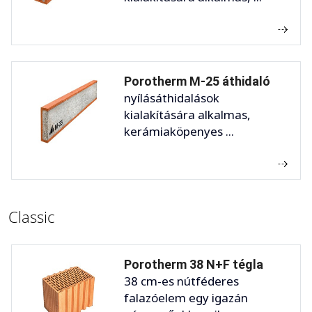
Porotherm M-25 áthidaló
nyílásáthidalások
kialakítására alkalmas,
kerámiaköpenyes ...
Classic
Porotherm 38 N+F tégla
38 cm-es nútféderes
falazóelem egy igazán