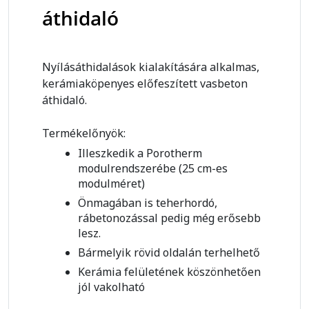
áthidaló
Nyílásáthidalások kialakítására alkalmas,
kerámiaköpenyes előfeszített vasbeton
áthidaló.
Termékelőnyök:
Illeszkedik a Porotherm
modulrendszerébe (25 cm-es
modulméret)
Önmagában is teherhordó,
rábetonozással pedig még erősebb
lesz.
Bármelyik rövid oldalán terhelhető
Kerámia felületének köszönhetően
jól vakolható