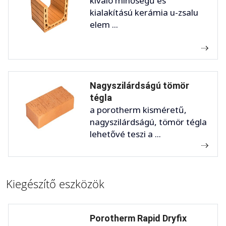
kiváló minőségű és
kialakítású kerámia u-zsalu
elem ...
Nagyszilárdságú tömör
tégla
a porotherm kisméretű,
nagyszilárdságú, tömör tégla
lehetővé teszi a ...
Kiegészítő eszközök
Porotherm Rapid Dryfix