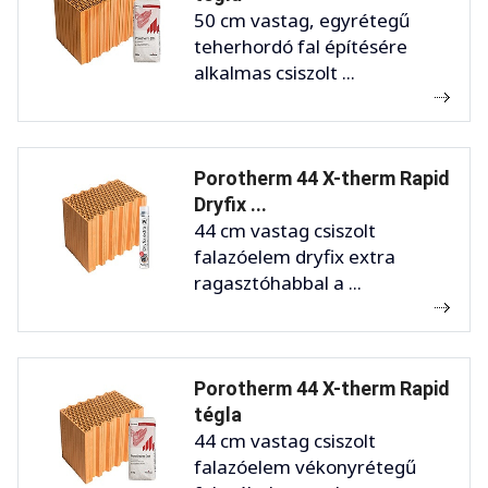
50 cm vastag, egyrétegű
teherhordó fal építésére
alkalmas csiszolt ...
Porotherm 44 X-therm Rapid
Dryfix ...
44 cm vastag csiszolt
falazóelem dryfix extra
ragasztóhabbal a ...
Porotherm 44 X-therm Rapid
tégla
44 cm vastag csiszolt
falazóelem vékonyrétegű