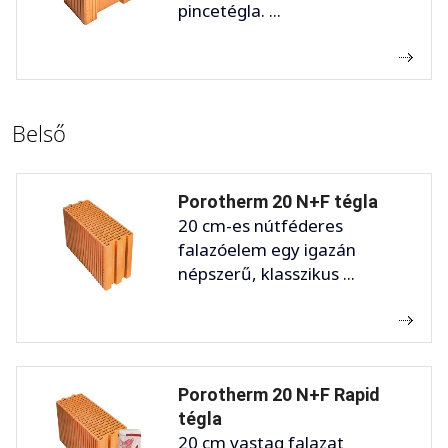
pincetégla. ...
Belső
Porotherm 20 N+F tégla
20 cm-es nútféderes
falazóelem egy igazán
népszerű, klasszikus ...
Porotherm 20 N+F Rapid
tégla
20 cm vastag falazat