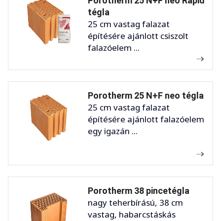
Porotherm 25 N+F neo Rapid
tégla
25 cm vastag falazat
építésére ajánlott csiszolt
falazóelem ...
Porotherm 25 N+F neo tégla
25 cm vastag falazat
építésére ajánlott falazóelem
egy igazán ...
Porotherm 38 pincetégla
nagy teherbírású, 38 cm
vastag, habarcstáskás