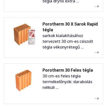
tégla dryfix extra ...
Porotherm 30 X Sarok Rapid
tégla
sarkok kialakításához
tervezett 30 cm-es csiszolt
tégla vékonyrétegű ...
Porotherm 30 Feles tégla
30 cm-es feles tégla
termékelőnyök: darabolás
nélküli ...