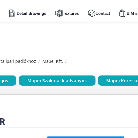
Detail drawings
Textures
Contact
BIM s
a ipari padlókhoz
Mapei Kft.
ógus
Mapei Szakmai kiadványok
Mapei Keresk
R