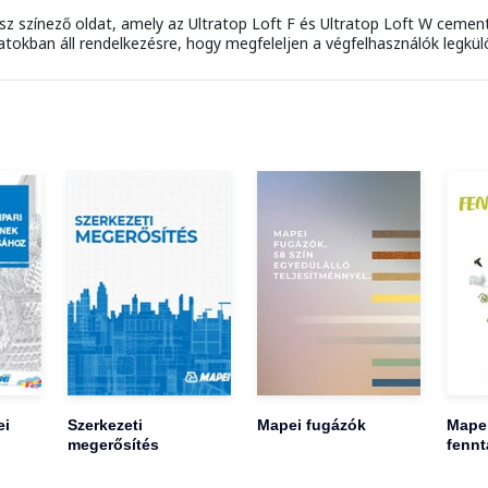
ész színező oldat, amely az Ultratop Loft F és Ultratop Loft W cem
latokban áll rendelkezésre, hogy megfeleljen a végfelhasználók legkü
ei
Szerkezeti
Mapei fugázók
Mape
megerősítés
fennt