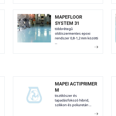
MAPEFLOOR
SYSTEM 31
többrétegű
oldószermentes epoxi
rendszer 0,8-1,2 mm közötti
...
MAPEI ACTIPRIMER
M
tisztítószer és
tapadásfokozó hibrid,
szilikon és poliuretán ...