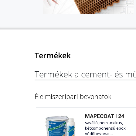
Termékek
Termékek a cement- és mű
Élelmiszeripari bevonatok
MAPECOAT I 24
saválló, nem toxikus,
kétkomponensű epoxi
védőbevonat ...