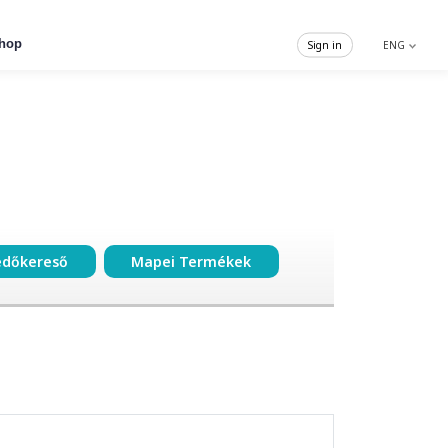
hop
Sign in
ENG
edőkereső
Mapei Termékek