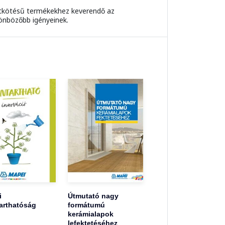
entkötésű termékekhez keverendő az
lönbözőbb igényeinek.
i
Útmutató nagy
arthatóság
formátumú
kerámialapok
lefektetéséhez