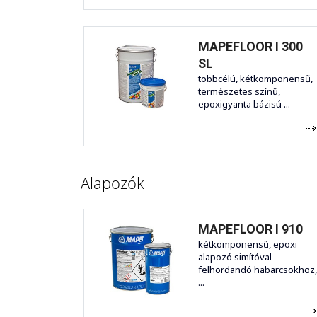
MAPEFLOOR I 300
SL
többcélú, kétkomponensű,
természetes színű,
epoxigyanta bázisú ...
Alapozók
MAPEFLOOR I 910
kétkomponensű, epoxi
alapozó simítóval
felhordandó habarcsokhoz,
...