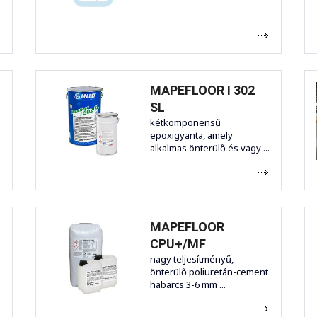
MAPEFLOOR I 302
SL
kétkomponensű
epoxigyanta, amely
alkalmas önterülő és vagy ...
MAPEFLOOR
CPU+/MF
nagy teljesítményű,
önterülő poliuretán-cement
habarcs 3-6 mm ...