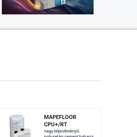
MAPEFLOOR
CPU+/RT
nagy teljesítményű
poliuretán-cement habarcs