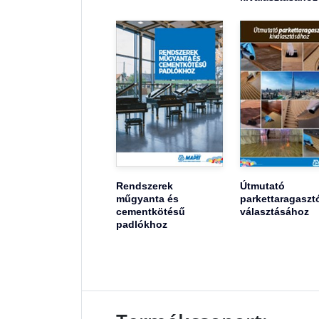
Rendszerek
Útmutató
műgyanta és
parkettaragaszt
cementkötésű
választásához
padlókhoz