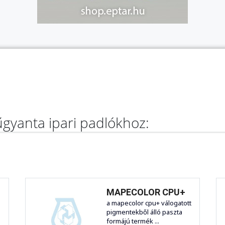
gyanta ipari padlókhoz:
MAPECOLOR CPU+
a mapecolor cpu+ válogatott
pigmentekből álló paszta
formájú termék ...