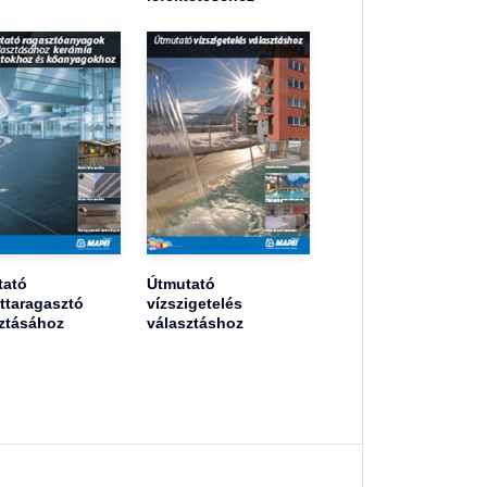
tató
Útmutató
ttaragasztó
vízszigetelés
ztásához
választáshoz