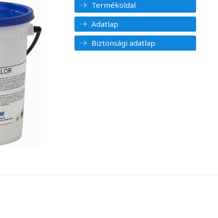
Termékoldal
Adatlap
Biztonsági adatlap