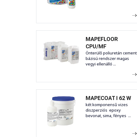
MAPEFLOOR
CPU/MF
Önterülő poliuretán cement
bázisú rendszer magas
vegyi ellenálló ...
MAPECOAT I 62 W
két komponensű vizes
diszperziós epoxy
bevonat, sima, fényes ...