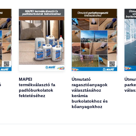
MAPEI
Útmutató
Útmu
ó
termékválasztó fa
ragasztóanyagok
parke
padlóburkolatok
választásához
válas
fektetéséhez
kerámia
burkolatokhoz és
kőanyagokhoz