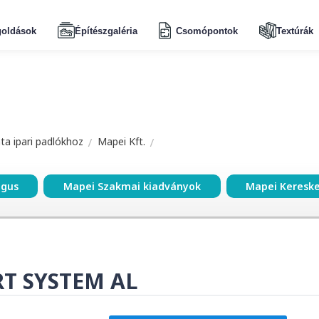
oldások
Építészgaléria
Csomópontok
Textúrák
a ipari padlókhoz
Mapei Kft.
ógus
Mapei Szakmai kiadványok
Mapei Keresk
T SYSTEM AL