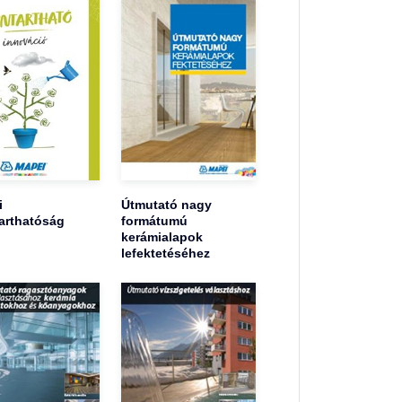
i
Útmutató nagy
arthatóság
formátumú
kerámialapok
lefektetéséhez