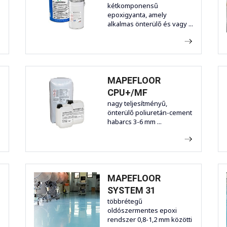
kétkomponensű
epoxigyanta, amely
alkalmas önterülő és vagy ...
MAPEFLOOR
CPU+/MF
nagy teljesítményű,
önterülő poliuretán-cement
habarcs 3-6 mm ...
MAPEFLOOR
SYSTEM 31
többrétegű
oldószermentes epoxi
rendszer 0,8-1,2 mm közötti