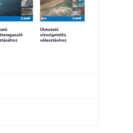
tató
Útmutató
ttaragasztó
vízszigetelés
ztásához
választáshoz