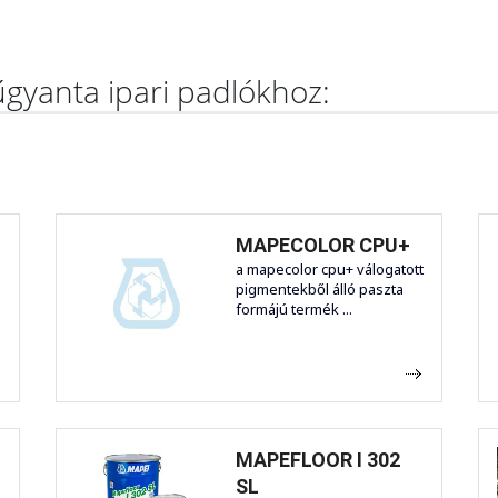
gyanta ipari padlókhoz:
MAPECOLOR CPU+
a mapecolor cpu+ válogatott
pigmentekből álló paszta
formájú termék ...
MAPEFLOOR I 302
SL