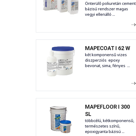
Önterülő poliuretán cement
bázisú rendszer magas
vegyi ellenálló ...
MAPECOAT I 62 W
két komponensű vizes
diszperziós epoxy
bevonat, sima, fényes ...
MAPEFLOOR I 300
SL
többcélú, kétkomponensű,
természetes színű,
epoxigyanta bázisú ...