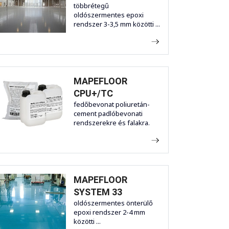
többrétegű
oldószermentes epoxi
rendszer 3-3,5 mm közötti ...
MAPEFLOOR
CPU+/TC
fedőbevonat poliuretán-
cement padlóbevonati
rendszerekre és falakra.
MAPEFLOOR
SYSTEM 33
oldószermentes önterülő
epoxi rendszer 2-4 mm
közötti ...