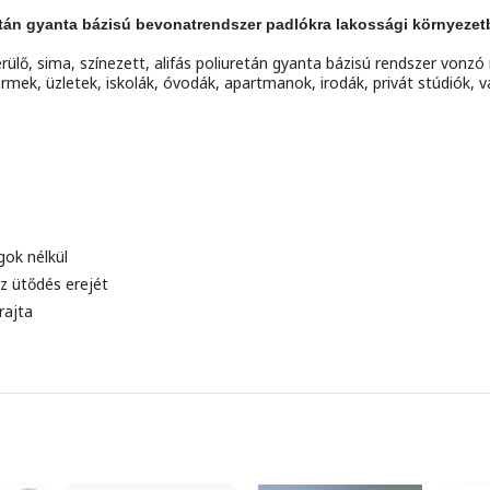
uretán gyanta bázisú bevonatrendszer padlókra lakossági környezet
ima, színezett, alifás poliuretán gyanta bázisú rendszer vonzó me
ek, üzletek, iskolák, óvodák, apartmanok, irodák, privát stúdiók, v
gok nélkül
z ütődés erejét
rajta