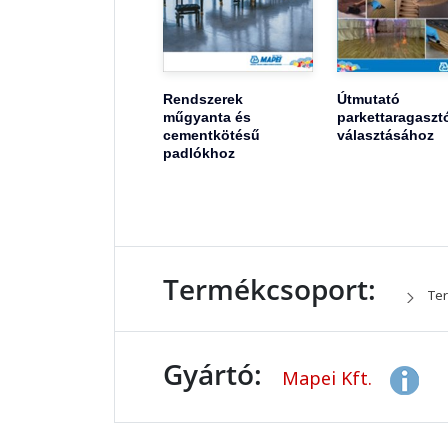
Rendszerek
Útmutató
műgyanta és
parkettaragaszt
cementkötésű
választásához
padlókhoz
Termékcsoport:
Ter
Gyártó:
Mapei Kft.