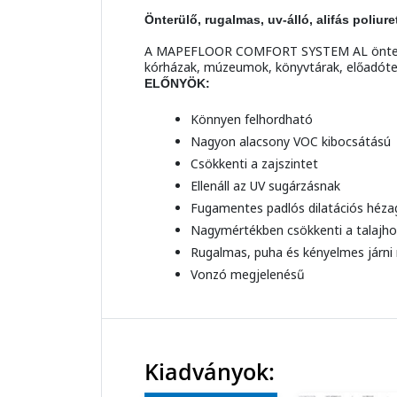
Önterülő, rugalmas, uv-álló, alifás poli
A MAPEFLOOR COMFORT SYSTEM AL önterülő, s
kórházak, múzeumok, könyvtárak, előadóterm
ELŐNYÖK:
Könnyen felhordható
Nagyon alacsony VOC kibocsátású
Csökkenti a zajszintet
Ellenáll az UV sugárzásnak
Fugamentes padlós dilatációs héza
Nagymértékben csökkenti a talajho
Rugalmas, puha és kényelmes járni 
Vonzó megjelenésű
Kiadványok: