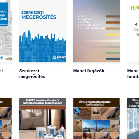
ei
Szerkezeti
Mapei fugázók
Mape
megerősítés
fennt