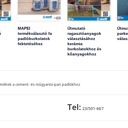
MAPEI
Útmutató
Útmu
ó
termékválasztó fa
ragasztóanyagok
parke
padlóburkolatok
választásához
válas
fektetéséhez
kerámia
burkolatokhoz és
kőanyagokhoz
mékek a cement- és műgyanta ipari padlókhoz
Tel:
23/501-667